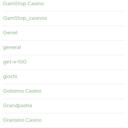
GamStop Casino
GamStop_casinos
Genel
general
get-x-100
giochi
Golisimo Casino
Grandpasha
Gransino Casino