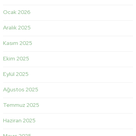
Ocak 2026
Aralık 2025
Kasım 2025
Ekim 2025
Eylül 2025
Ağustos 2025
Temmuz 2025
Haziran 2025
Mayıs 2025