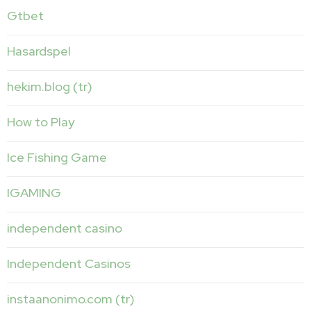
Gtbet
Hasardspel
hekim.blog (tr)
How to Play
Ice Fishing Game
IGAMING
independent casino
Independent Casinos
instaanonimo.com (tr)