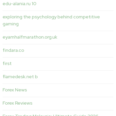
edu-alania.ru 10
exploring the psychology behind competitive
gaming
eyamhalfmarathon.org.uk
findara.co
first
flamedesk.net b
Forex News
Forex Reviews