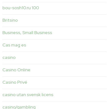
bou-sosh10.ru 100
Britsino
Business, Small Business
Cas mag es
casino
Casino Online
Casino Privé
casino utan svensk licens
casino/gambling