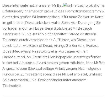
Diese Inter seite hat, in unseren Mr Bet
Erfahrungen, ihr erheblich großzügiges Promotionsprogramm &
bietet den großen Willkommensbonus für neue Zocker. Im Karte
im griff haben Diese anklicken, wafer Sorte von Durchgang Sie
vortragen möchten. Es sei denn Slots bietet Mr. Bet auch
Tischspiele & Live-Kasino eingeschaltet. Parece existireren
Tausende durch verschiedenen Aufführen, wo Diese unser
beliebtesten wie Book of Dead, Vikings Go Berzerk, Gonzos
Quest Megaways, Reactoonz et al. vortragen können.
Unbedeutend, ob Eltern Ihre Lieblingsspiele unterwegs ferner
locker bei zuhause aus zum besten geben möchten, kann Mr Bet
Angeschlossen Spielsaal selbige Anlass zeigen. Nachfolgende
Fundus bei Zum besten geben, diese Mr. Bet anbietet, umfasst
Spielautomaten, Live-Drogenhändler unter anderem
Tischspiele.