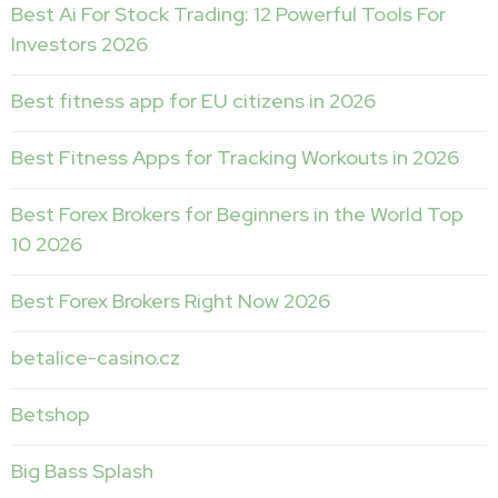
Best Ai For Stock Trading: 12 Powerful Tools For
Investors 2026
Best fitness app for EU citizens in 2026
Best Fitness Apps for Tracking Workouts in 2026
Best Forex Brokers for Beginners in the World Top
10 2026
Best Forex Brokers Right Now 2026
betalice-casino.cz
Betshop
Big Bass Splash