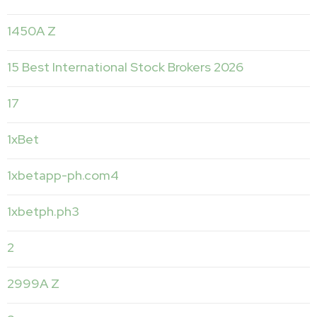
1450A Z
15 Best International Stock Brokers 2026
17
1xBet
1xbetapp-ph.com4
1xbetph.ph3
2
2999A Z