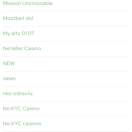
Mission Uncrossable
Mostbet dol
My alts 01.07
Neteller Casino
NEW
news
nko-zdrav.ru
No KYC Casino
No KYC casinos