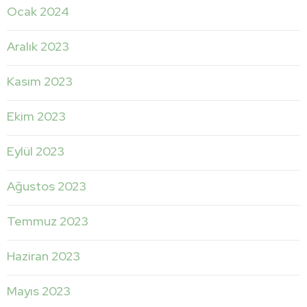
Ocak 2024
Aralık 2023
Kasım 2023
Ekim 2023
Eylül 2023
Ağustos 2023
Temmuz 2023
Haziran 2023
Mayıs 2023