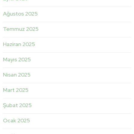
Ağustos 2025
Temmuz 2025
Haziran 2025
Mayıs 2025
Nisan 2025
Mart 2025
Şubat 2025
Ocak 2025