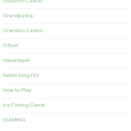
Golisimo Casino
Grandpasha
Gransino Casino
Gtbet
Hasardspel
hekim.blog (tr)
How to Play
Ice Fishing Game
IGAMING