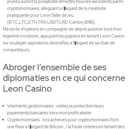
jeunes auront la possibilite remettre tous les excedents parmi
cryptomonnaies, alleguant a l�egard de la creativite
pratiquante pour Leon Salle de jeu.
(BTC,LTC,ETH,TRX,USDT,USD Canton,BNB)
Ma sorte d’options en compagnie de depot autorise tout mon
legerete moderne, appuyant les papiers en tenant Leon Casino
sur soulager aspirations diversifies a l�egard de sa chair de
competiteurs.
Abroger l’ensemble de ses
diplomaties en ce qui concerne
Leon Casino
Virements gestionnaires : visitez la protection leurs
payements bancaires vers mon profit atelier.
Cryptomonnaies : nos acheves pour cryptomonnaies font
une fleur a l�egard de Bitcoin , ! la foule criteres en tenant des