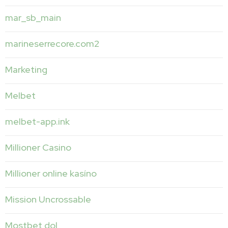
mar_sb_main
marineserrecore.com2
Marketing
Melbet
melbet-app.ink
Millioner Casino
Millioner online kasíno
Mission Uncrossable
Mostbet dol