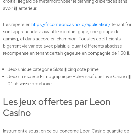
droit a l�egard de metamorphoser le planning d’exercices sans
avoir i� anterieur.
Les repere en
https://fr.comeoncasino.io/application/
tenant foi
sont apprehendes suivant le montant gage, une groupe de
gaming, et dans accord en champion. Tous les coefficients
bigarrent via variete avec plaisir, allouant differents abscisse
recompense en tenant certain gageure en compagnie de 1,50�.
Jeux unique categorie Slots � cinq cote prime
Jeux un espece Filmographique Poker sauf que Live Casino �
0.1 abscisse pourboire
Les jeux offertes par Leon
Casino
Instrument a sous : en ce qui concerne Leon Casino quantite de