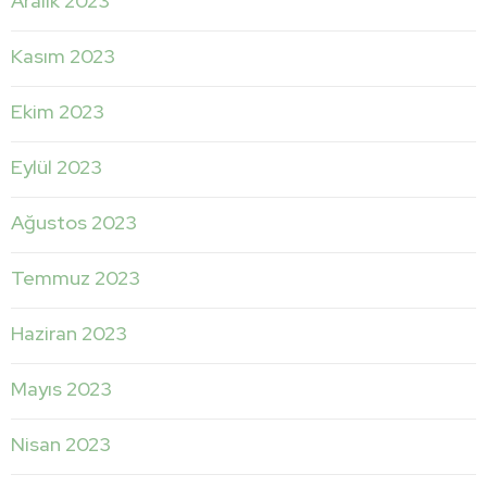
Aralık 2023
Kasım 2023
Ekim 2023
Eylül 2023
Ağustos 2023
Temmuz 2023
Haziran 2023
Mayıs 2023
Nisan 2023