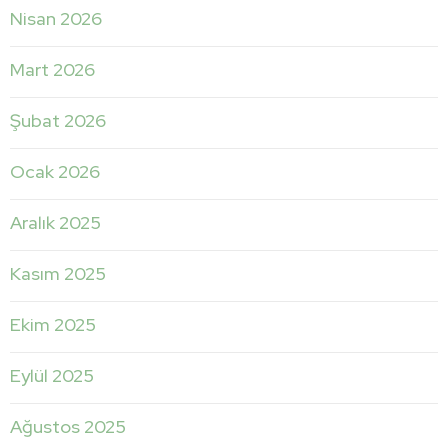
Nisan 2026
Mart 2026
Şubat 2026
Ocak 2026
Aralık 2025
Kasım 2025
Ekim 2025
Eylül 2025
Ağustos 2025