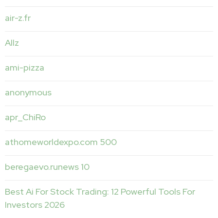
air-z.fr
Allz
ami-pizza
anonymous
apr_ChiRo
athomeworldexpo.com 500
beregaevo.runews 10
Best Ai For Stock Trading: 12 Powerful Tools For
Investors 2026