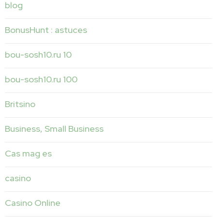
blog
BonusHunt : astuces
bou-sosh10.ru 10
bou-sosh10.ru 100
Britsino
Business, Small Business
Cas mag es
casino
Casino Online