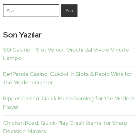
Son Yazılar
SG Casino – Slot Veloci, Giochi dal Vivo e Vincite
Lampo
BetPanda Casino: Quick‑Hit Slots & Rapid Wins for
the Modern Gamer
Ripper Casino: Quick Pulse Gaming for the Modern
Player
Chicken Road: Quick‑Play Crash Game for Sharp
Decision‑Makers