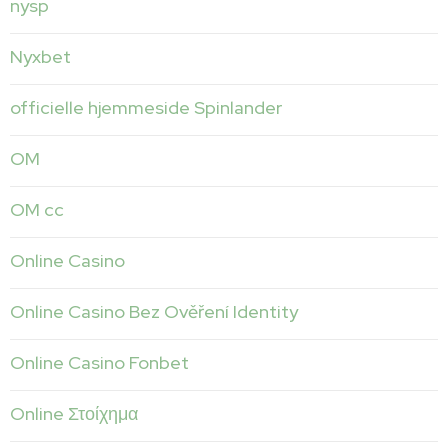
nysp
Nyxbet
officielle hjemmeside Spinlander
OM
OM cc
Online Casino
Online Casino Bez Ověření Identity
Online Casino Fonbet
Online Στοίχημα