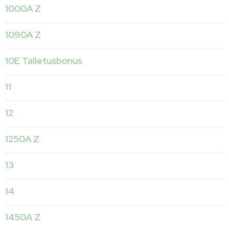
1000A Z
1090A Z
10E Talletusbonus
11
12
1250A Z
13
14
1450A Z