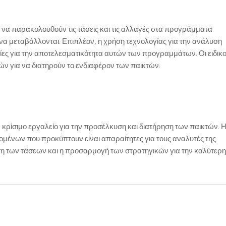
ει να παρακολουθούν τις τάσεις και τις αλλαγές στα προγράμματα
 να μεταβάλλονται. Επιπλέον, η χρήση τεχνολογίας για την ανάλυση
ς για την αποτελεσματικότητα αυτών των προγραμμάτων. Οι ειδικο
ν για να διατηρούν το ενδιαφέρον των παικτών.
 κρίσιμο εργαλείο για την προσέλκυση και διατήρηση των παικτών. 
δομένων που προκύπτουν είναι απαραίτητες για τους αναλυτές της
ση των τάσεων και η προσαρμογή των στρατηγικών για την καλύτερη