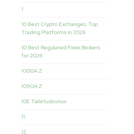
1
10 Best Crypto Exchanges: Top
Trading Platforms in 2026
10 Best Regulated Forex Brokers
for 2026
1000A Z
1090A Z
10E Talletusbonus
11
12