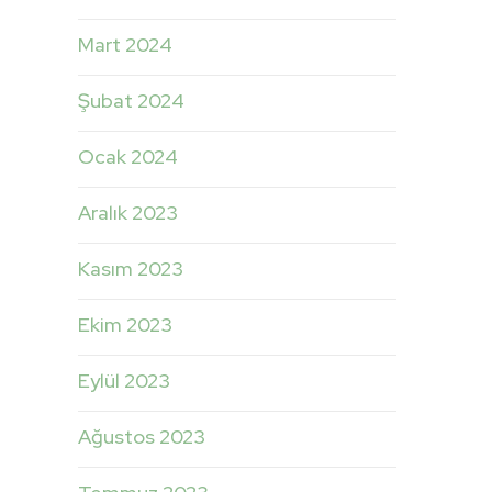
Mart 2024
Şubat 2024
Ocak 2024
Aralık 2023
Kasım 2023
Ekim 2023
Eylül 2023
Ağustos 2023