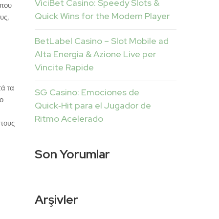
ViciBet Casino: Speedy Slots &
 που
Quick Wins for the Modern Player
υς,
BetLabel Casino – Slot Mobile ad
Alta Energia & Azione Live per
Vincite Rapide
τά τα
SG Casino: Emociones de
ο
Quick‑Hit para el Jugador de
ν
Ritmo Acelerado
 τους
Son Yorumlar
Arşivler