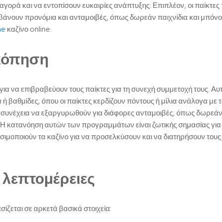
ορά και να εντοπίσουν ευκαιρίες ανάπτυξης. Επιπλέον, οι παίκτες
νουν προνόμια και ανταμοιβές, όπως δωρεάν παιχνίδια και μπόνο
ne
καζίνο online.
σκόπηση
ια να επιβραβεύουν τους παίκτες για τη συνεχή συμμετοχή τους. Αυ
βαθμίδες, όπου οι παίκτες κερδίζουν πόντους ή μίλια ανάλογα με τ
τη συνέχεια να εξαργυρωθούν για διάφορες ανταμοιβές, όπως δωρεά
α. Η κατανόηση αυτών των προγραμμάτων είναι ζωτικής σημασίας για
σιμοποιούν τα καζίνο για να προσελκύσουν και να διατηρήσουν τους
 λεπτομέρειες
ίζεται σε αρκετά βασικά στοιχεία: