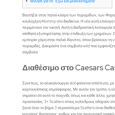
Μίλησε για το "Έχω και μειονεκτήματα"
Βουτήξτε στον παλιό κόσμο των πυραμίδων, των Φαρα
κουλοχέρη Mommy στο διαδίκτυο. Η νέα αυτή επιλογή π
περιμένουν τον νικητή. Αυτή η διαδραστική λειτουργία
αίσθηση εξυπηρέτησης στην επιδίωξη των χρημάτων.
Ο
εμπειρία χάρη στην παλιά Αίγυπτο, όπου βρίσκουν τ
πυραμίδες. Δοκιμάστε ένα σύμβολο wild που εμφανίζε
σύμβολα.
Διαθέσιμο στο Caesars Cas
Συνεπώς, το ολοκαίνουργιο slot φαίνεται απίστευτο, με
καρτουνίστικης ατμόσφαιρας. Με αυτόν τον τρόπο, η 
σημαίνει ότι αυτό το παιχνίδι, όπως και κάθε άλλο, χρη
προστασίας. 3+ Scatters στους κυλίνδρους οδηγούν στ
ξανά όταν το βήμα 3 περισσότερα Scatters είναι διαθέσ
αρχαίους Αιγύπτιους, καθώς και την αινιγματική ταφικ