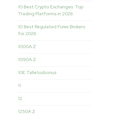
10 Best Crypto Exchanges: Top
Trading Platforms in 2026
10 Best Regulated Forex Brokers
for 2026
1000A Z
1090A Z
10E Talletusbonus
11
12
1250A Z