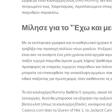
εξορία με έναν κουλοχέρη όπως ο Mo Mommy, δεν κάνω
πεπρωμένο τους. Χαιρετισμούς, περιπλανώμενε στους 
παιχνιδιών παρακάτω.
Μίλησε για το "Έχω και μ
Με τα εκπληκτικά γραφικά και το καθηλωτικό ηχητικό πλ
τραβήξει την προσοχή πολλών νέων μυαλών. Η εξερεύ
είναι σαν να ανοίγετε ένα χάπι χρόνου από αρχαία αι
παίξτε τυχερά παιχνίδια άμεσα χωρίς λήψεις! Διαθέσι
προσφορές σε εταιρείες τυχερών παιχνιδιών και πολυτε
μπορείτε να επισκεφθείτε την ανακάλυψη αρχαίων ποικ
ειδικά παίζοντας για πρώτη φορά, όταν αισθάνεστε τις 
Το νέο κουλοχέρη Mummy διαθέτει 5 τροχούς, είκοσι 
λειτουργίες. Αυτό θα μπορούσε να εξηγήσει την αυξα
βίντεο κλιπ (όπως το κουλοχέρη Blade), κινούμενα σχέ
Casinos.com ήταν το Queen of Nile 2, το Jackpot Carn