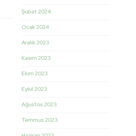
Şubat 2024
Ocak 2024
Aralık 2023
Kasım 2023
Ekim 2023
Eylül 2023
Ağustos 2023
Temmuz 2023
Haziran 2023