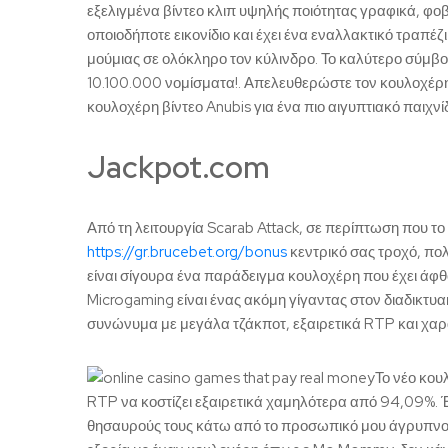
εξελιγμένα βίντεο κλιπ υψηλής ποιότητας γραφικά, φο
οποιοδήποτε εικονίδιο και έχει ένα εναλλακτικό τραπ
μούμιας σε ολόκληρο τον κύλινδρο. Το καλύτερο σύμβο
10.100.000 νομίσματα!. Απελευθερώστε τον κουλοχέρη
κουλοχέρη βίντεο Anubis για ένα πιο αιγυπτιακό παιχνίδ
Jackpot.com
Από τη λειτουργία Scarab Attack, σε περίπτωση που το
https://gr.brucebet.org/bonus
κεντρικό σας τροχό, πολ
είναι σίγουρα ένα παράδειγμα κουλοχέρη που έχει άφθ
Microgaming είναι ένας ακόμη γίγαντας στον διαδικτυακ
συνώνυμα με μεγάλα τζάκποτ, εξαιρετικά RTP και χαρ
Το νέο κου
RTP να κοστίζει εξαιρετικά χαμηλότερα από 94,09%. Έτ
θησαυρούς τους κάτω από το προσωπικό μου άγρυπνο β