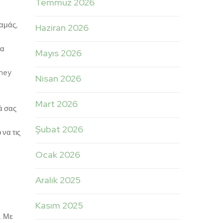
Temmuz 2026
μαμάς,
Haziran 2026
θα
Mayıs 2026
oney
Nisan 2026
Mart 2026
ά σας
Şubat 2026
να τις
Ocak 2026
Aralık 2025
Kasım 2025
. Με