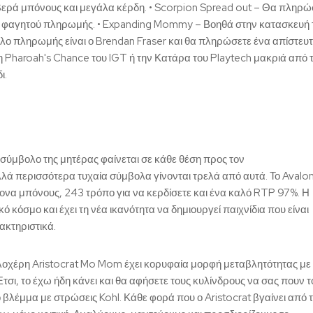
βερά μπόνους και μεγάλα κέρδη. • Scorpion Spread out – Θα πληρώ
έζι φαγητού πληρωμής. • Expanding Mommy – Βοηθά στην κατασκευή 
λο πληρωμής είναι ο Brendan Fraser και θα πληρώσετε ένα απίστευ
 Pharoah's Chance του IGT ή την Κατάρα του Playtech μακριά από 
ι.
 σύμβολο της μητέρας φαίνεται σε κάθε θέση προς τον
λά περισσότερα τυχαία σύμβολα γίνονται τρελά από αυτά. Το Avalon 
ονα μπόνους, 243 τρόπο για να κερδίσετε και ένα καλό RTP 97%. Η
ό κόσμο και έχει τη νέα ικανότητα να δημιουργεί παιχνίδια που είναι
ακτηριστικά.
λοχέρη Aristocrat Mo Mom έχει κορυφαία μορφή μεταβλητότητας με 
σι, το έχω ήδη κάνει και θα αφήσετε τους κυλίνδρους να σας πουν τ
λέμμα με στρώσεις Kohl. Κάθε φορά που ο Aristocrat βγαίνει από 