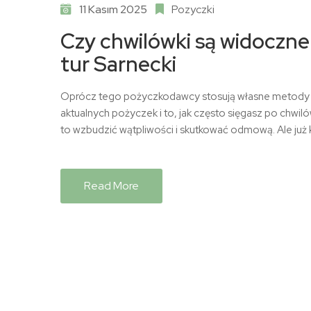
11 Kasım 2025
Pozyczki
Czy chwilówki są widoczne 
tur Sarnecki
Oprócz tego pożyczkodawcy stosują własne metody o
aktualnych pożyczek i to, jak często sięgasz po chwil
to wzbudzić wątpliwości i skutkować odmową. Ale już k
Read More