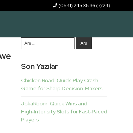
(0541) 245 36 36 (7/24)
owe
Son Yazılar
Chicken Road: Quick‑Play Crash
e
Game for Sharp Decision‑Makers
JokaRoom: Quick Wins and
High‑Intensity Slots for Fast‑Paced
Players