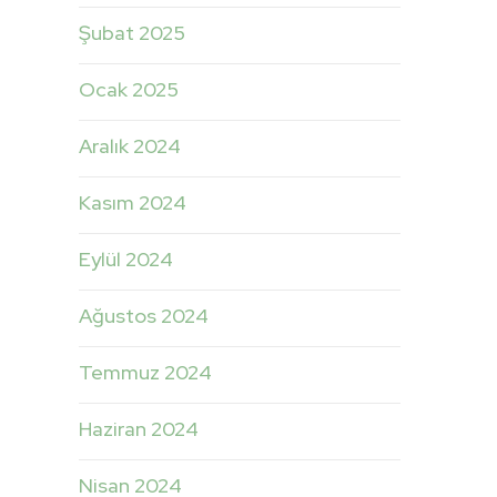
Şubat 2025
Ocak 2025
Aralık 2024
Kasım 2024
Eylül 2024
Ağustos 2024
Temmuz 2024
Haziran 2024
Nisan 2024