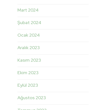
Mart 2024
Şubat 2024
Ocak 2024
Aralık 2023
Kasım 2023
Ekim 2023
Eylül 2023
Ağustos 2023