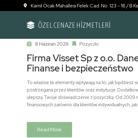
Kamil Ocak Mahallesi Felek Cad. No: 123 - 18 / B K
ÖZEL CENAZE HİZMETLERİ
8 Haziran 2026
Pozyczki
Firma Visset Sp z o.o. Da
Finanse i bezpieczeństwo
To właśnie te elementy wpływają na to, jak będziesz si
postrzegana przez klientów oraz instytucje. Dodatko
ulepszą Twoje doświadczenie z pożyczką. Od 2009 rok
finansowych zarówno dla klientów indywidualnych, jak 
Read More