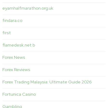
eyamhalfmarathon.org.uk
findara.co
first
flamedesk.net b
Forex News
Forex Reviews
Forex Trading Malaysia: Ultimate Guide 2026
Fortunica Casino
Gambling