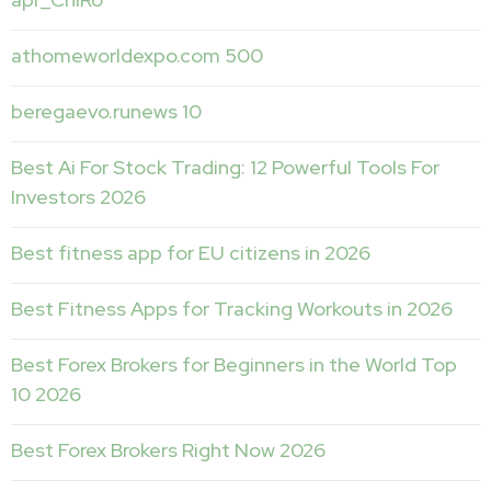
athomeworldexpo.com 500
beregaevo.runews 10
Best Ai For Stock Trading: 12 Powerful Tools For
Investors 2026
Best fitness app for EU citizens in 2026
Best Fitness Apps for Tracking Workouts in 2026
Best Forex Brokers for Beginners in the World Top
10 2026
Best Forex Brokers Right Now 2026