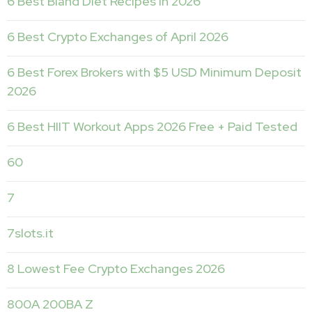
6 Best Bland Diet Recipes In 2026
6 Best Crypto Exchanges of April 2026
6 Best Forex Brokers with $5 USD Minimum Deposit ️
2026
6 Best HIIT Workout Apps 2026 Free + Paid Tested
60
7
7slots.it
8 Lowest Fee Crypto Exchanges 2026
800A 200BA Z