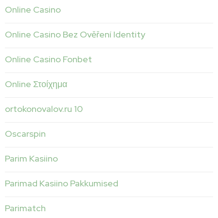
Online Casino
Online Casino Bez Ověření Identity
Online Casino Fonbet
Online Στοίχημα
ortokonovalov.ru 10
Oscarspin
Parim Kasiino
Parimad Kasiino Pakkumised
Parimatch