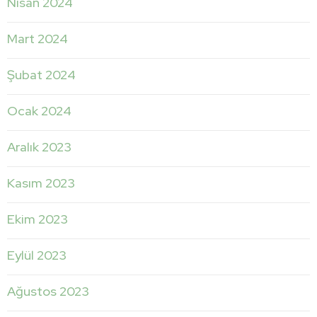
Nisan 2024
Mart 2024
Şubat 2024
Ocak 2024
Aralık 2023
Kasım 2023
Ekim 2023
Eylül 2023
Ağustos 2023