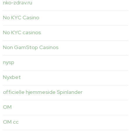
nko-zdrav.ru
No KYC Casino
No KYC casinos
Non GamStop Casinos
nysp
Nyxbet
officielle hjemmeside Spinlander
OM
OM cc