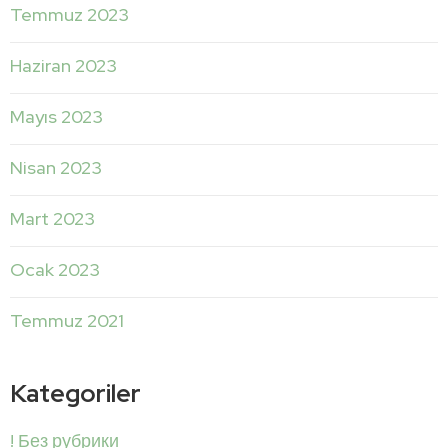
Temmuz 2023
Haziran 2023
Mayıs 2023
Nisan 2023
Mart 2023
Ocak 2023
Temmuz 2021
Kategoriler
! Без рубрики