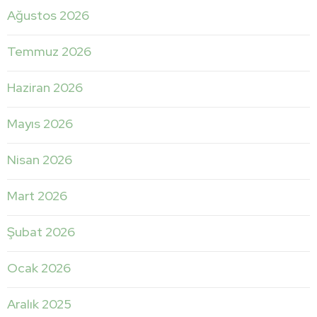
Ağustos 2026
Temmuz 2026
Haziran 2026
Mayıs 2026
Nisan 2026
Mart 2026
Şubat 2026
Ocak 2026
Aralık 2025