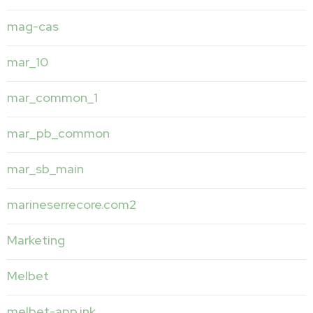
mag-cas
mar_10
mar_common_1
mar_pb_common
mar_sb_main
marineserrecore.com2
Marketing
Melbet
melbet-app.ink