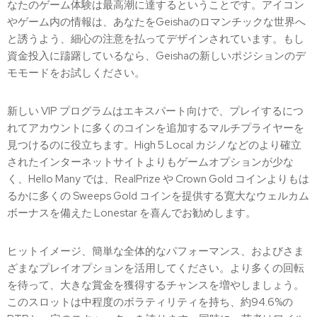
なたのゲーム体験は最高潮に達するということです。アイコン
やゲーム内の情報は、あなたをGeishaのロマンチックな世界へ
と誘うよう、細心の注意を払ってデザインされています。もし
資金投入に躊躇しているなら、Geishaの新しいポジションのデ
モモードをお試しください。
新しい VIP プログラムはエキスパート向けで、プレイするにつ
れてアカウントに多くのコインを追加するマルチプライヤーを
見つけるのに役立ちます。High 5 Local カジノなどのより確立
されたインターネットサイトよりもゲームオプションが少な
く、Hello Many では、RealPrize や Crown Gold コインよりもは
るかに多くの Sweeps Gold コインを提供する寛大なウェルカム
ボーナスを備えた Lonestar を喜んでお勧めします。
ヒットイメージ、簡単な全体的なパフォーマンス、およびさま
ざまなプレイオプションを活用してください。より多くの回転
を待って、大きな賞金を獲得するチャンスを増やしましょう。
このスロットは中程度のボラティリティを持ち、約94.6%の