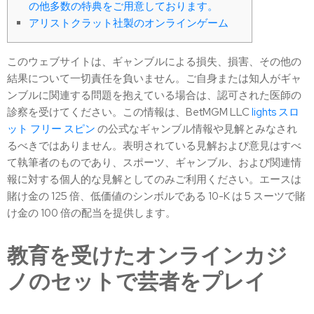
の他多数の特典をご用意しております。
アリストクラット社製のオンラインゲーム
このウェブサイトは、ギャンブルによる損失、損害、その他の
結果について一切責任を負いません。ご自身または知人がギャ
ンブルに関連する問題を抱えている場合は、認可された医師の
診察を受けてください。この情報は、BetMGM LLC
lights スロ
ット フリー スピン
の公式なギャンブル情報や見解とみなされ
るべきではありません。表明されている見解および意見はすべ
て執筆者のものであり、スポーツ、ギャンブル、および関連情
報に対する個人的な見解としてのみご利用ください。エースは
賭け金の 125 倍、低価値のシンボルである 10-K は 5 スーツで賭
け金の 100 倍の配当を提供します。
教育を受けたオンラインカジ
ノのセットで芸者をプレイ