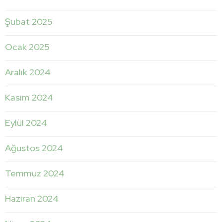
Şubat 2025
Ocak 2025
Aralık 2024
Kasım 2024
Eylül 2024
Ağustos 2024
Temmuz 2024
Haziran 2024