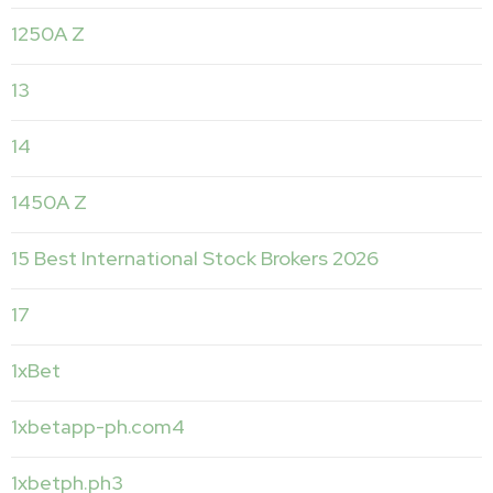
1250A Z
13
14
1450A Z
15 Best International Stock Brokers 2026
17
1xBet
1xbetapp-ph.com4
1xbetph.ph3