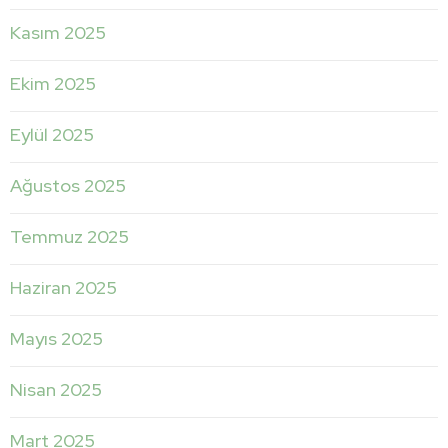
Kasım 2025
Ekim 2025
Eylül 2025
Ağustos 2025
Temmuz 2025
Haziran 2025
Mayıs 2025
Nisan 2025
Mart 2025