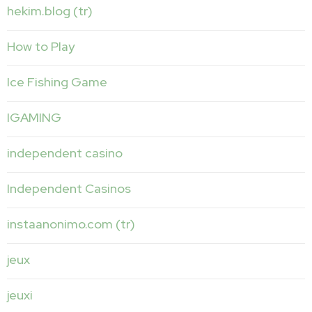
hekim.blog (tr)
How to Play
Ice Fishing Game
IGAMING
independent casino
Independent Casinos
instaanonimo.com (tr)
jeux
jeuxi