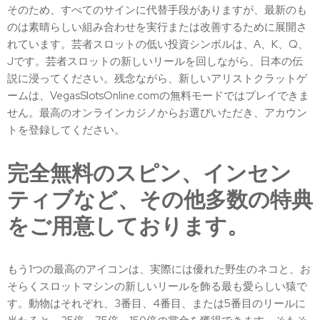
そのため、すべてのサインに代替手段がありますが、最新のも
のは素晴らしい組み合わせを実行または改善するために展開さ
れています。芸者スロットの低い投資シンボルは、A、K、Q、
Jです。芸者スロットの新しいリールを回しながら、日本の伝
説に浸ってください。残念ながら、新しいアリストクラットゲ
ームは、VegasSlotsOnline.comの無料モードではプレイできま
せん。最高のオンラインカジノからお選びいただき、アカウン
トを登録してください。
完全無料のスピン、インセン
ティブなど、その他多数の特典
をご用意しております。
もう1つの最高のアイコンは、実際には優れた野生のネコと、お
そらくスロットマシンの新しいリールを飾る最も愛らしい猿で
す。動物はそれぞれ、3番目、4番目、または5番目のリールに