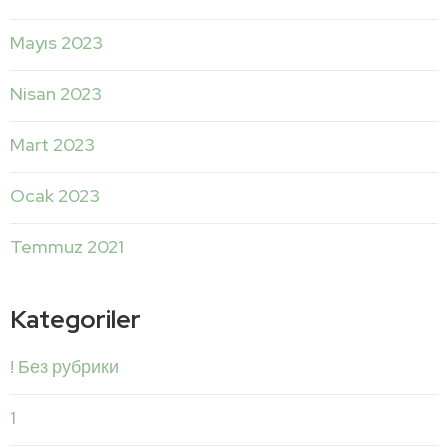
Mayıs 2023
Nisan 2023
Mart 2023
Ocak 2023
Temmuz 2021
Kategoriler
! Без рубрики
1