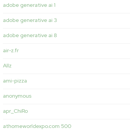
adobe generative ai 1
adobe generative ai 3
adobe generative ai 8
air-z.fr
Allz
ami-pizza
anonymous
apr_ChiRo
athomeworldexpo.com 500