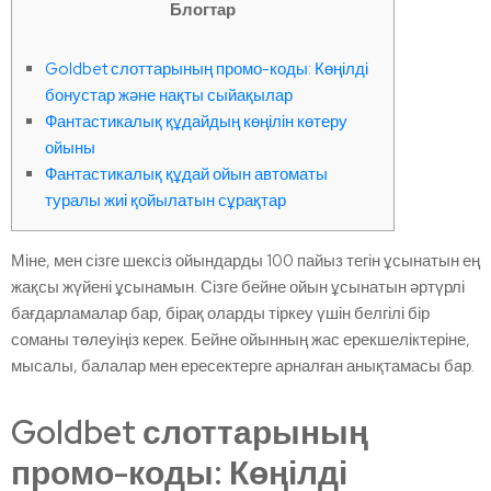
Блогтар
Goldbet слоттарының промо-коды: Көңілді
бонустар және нақты сыйақылар
Фантастикалық құдайдың көңілін көтеру
ойыны
Фантастикалық құдай ойын автоматы
туралы жиі қойылатын сұрақтар
Міне, мен сізге шексіз ойындарды 100 пайыз тегін ұсынатын ең
жақсы жүйені ұсынамын. Сізге бейне ойын ұсынатын әртүрлі
бағдарламалар бар, бірақ оларды тіркеу үшін белгілі бір
соманы төлеуіңіз керек.
Бейне ойынның жас ерекшеліктеріне,
мысалы, балалар мен ересектерге арналған анықтамасы бар.
Goldbet слоттарының
промо-коды: Көңілді