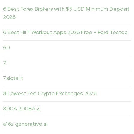
6 Best Forex Brokers with $5 USD Minimum Deposit ️
2026
6 Best HIIT Workout Apps 2026 Free + Paid Tested
60
7
7slots.it
8 Lowest Fee Crypto Exchanges 2026
800A 200BA Z
a16z generative ai