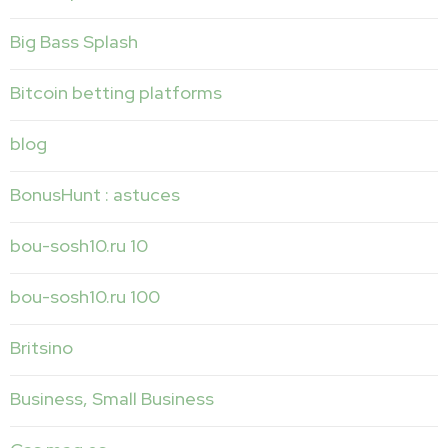
Big Bass Splash
Bitcoin betting platforms
blog
BonusHunt : astuces
bou-sosh10.ru 10
bou-sosh10.ru 100
Britsino
Business, Small Business