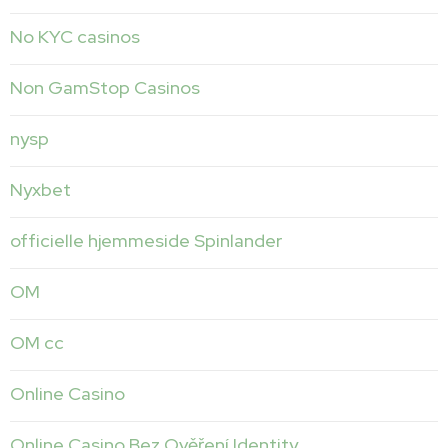
No KYC casinos
Non GamStop Casinos
nysp
Nyxbet
officielle hjemmeside Spinlander
OM
OM cc
Online Casino
Online Casino Bez Ověření Identity