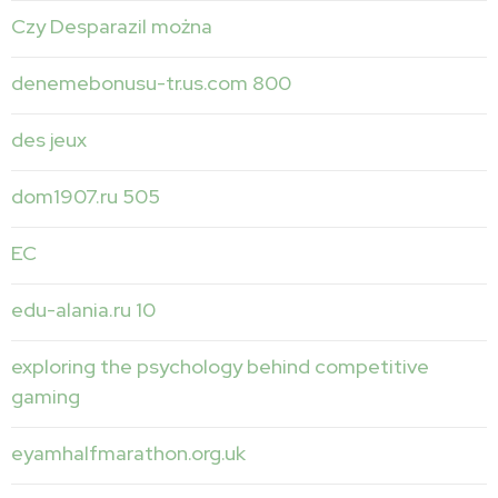
Czy Desparazil można
denemebonusu-tr.us.com 800
des jeux
dom1907.ru 505
EC
edu-alania.ru 10
exploring the psychology behind competitive
gaming
eyamhalfmarathon.org.uk