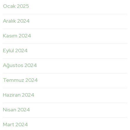
Ocak 2025
Aralık 2024
Kasım 2024
Eylül 2024
Ağustos 2024
Temmuz 2024
Haziran 2024
Nisan 2024
Mart 2024