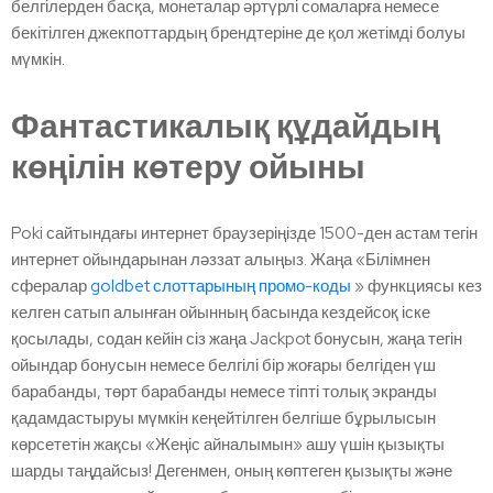
белгілерден басқа, монеталар әртүрлі сомаларға немесе
бекітілген джекпоттардың брендтеріне де қол жетімді болуы
мүмкін.
Фантастикалық құдайдың
көңілін көтеру ойыны
Poki сайтындағы интернет браузеріңізде 1500-ден астам тегін
интернет ойындарынан ләззат алыңыз. Жаңа «Білімнен
сфералар
goldbet слоттарының промо-коды
» функциясы кез
келген сатып алынған ойынның басында кездейсоқ іске
қосылады, содан кейін сіз жаңа Jackpot бонусын, жаңа тегін
ойындар бонусын немесе белгілі бір жоғары белгіден үш
барабанды, төрт барабанды немесе тіпті толық экранды
қадамдастыруы мүмкін кеңейтілген белгіше бұрылысын
көрсететін жақсы «Жеңіс айналымын» ашу үшін қызықты
шарды таңдайсыз! Дегенмен, оның көптеген қызықты және