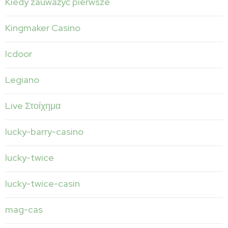
Kiedy zauważyć pierwsze
Kingmaker Casino
lcdoor
Legiano
Live Στοίχημα
lucky-barry-casino
lucky-twice
lucky-twice-casin
mag-cas