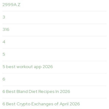
2999A Z
3
316
4
5
5 best workout app 2026
6
6 Best Bland Diet Recipes In 2026
6 Best Crypto Exchanges of April 2026