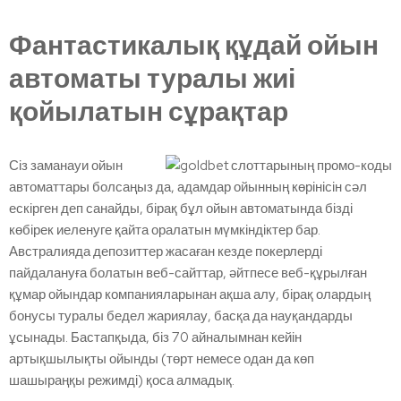
Фантастикалық құдай ойын
автоматы туралы жиі
қойылатын сұрақтар
Сіз заманауи ойын
автоматтары болсаңыз да, адамдар ойынның көрінісін сәл
ескірген деп санайды, бірақ бұл ойын автоматында бізді
көбірек иеленуге қайта оралатын мүмкіндіктер бар.
Австралияда депозиттер жасаған кезде покерлерді
пайдалануға болатын веб-сайттар, әйтпесе веб-құрылған
құмар ойындар компанияларынан ақша алу, бірақ олардың
бонусы туралы бедел жариялау, басқа да науқандарды
ұсынады. Бастапқыда, біз 70 айналымнан кейін
артықшылықты ойынды (төрт немесе одан да көп
шашыраңқы режимді) қоса алмадық.