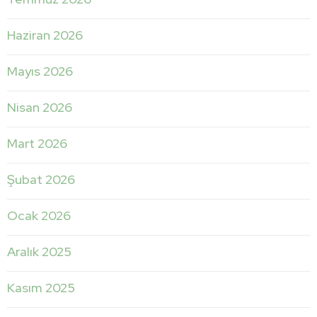
Haziran 2026
Mayıs 2026
Nisan 2026
Mart 2026
Şubat 2026
Ocak 2026
Aralık 2025
Kasım 2025