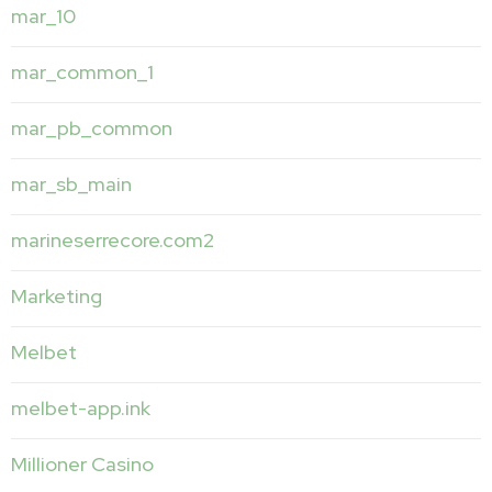
mar_10
mar_common_1
mar_pb_common
mar_sb_main
marineserrecore.com2
Marketing
Melbet
melbet-app.ink
Millioner Casino