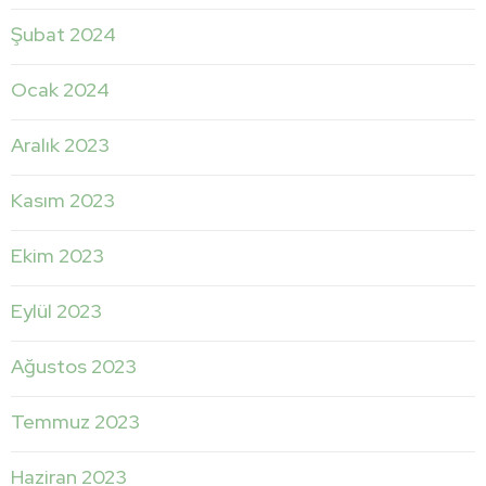
Şubat 2024
Ocak 2024
Aralık 2023
Kasım 2023
Ekim 2023
Eylül 2023
Ağustos 2023
Temmuz 2023
Haziran 2023