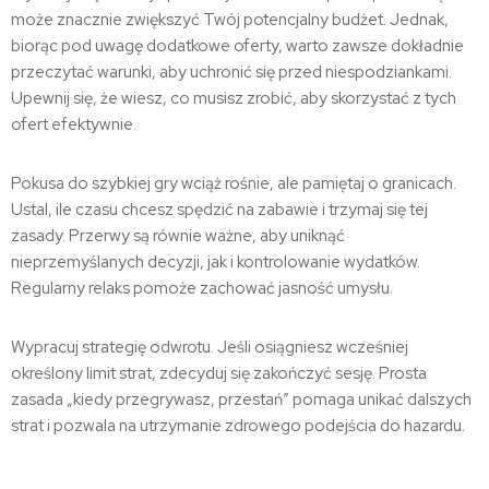
może znacznie zwiększyć Twój potencjalny budżet. Jednak,
biorąc pod uwagę dodatkowe oferty, warto zawsze dokładnie
przeczytać warunki, aby uchronić się przed niespodziankami.
Upewnij się, że wiesz, co musisz zrobić, aby skorzystać z tych
ofert efektywnie.
Pokusa do szybkiej gry wciąż rośnie, ale pamiętaj o granicach.
Ustal, ile czasu chcesz spędzić na zabawie i trzymaj się tej
zasady. Przerwy są równie ważne, aby uniknąć
nieprzemyślanych decyzji, jak i kontrolowanie wydatków.
Regularny relaks pomoże zachować jasność umysłu.
Wypracuj strategię odwrotu. Jeśli osiągniesz wcześniej
określony limit strat, zdecyduj się zakończyć sesję. Prosta
zasada „kiedy przegrywasz, przestań” pomaga unikać dalszych
strat i pozwala na utrzymanie zdrowego podejścia do hazardu.