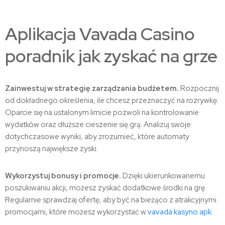
Aplikacja Vavada Casino
poradnik jak zyskać na grze
Zainwestuj w strategię zarządzania budżetem.
Rozpocznij
od dokładnego określenia, ile chcesz przeznaczyć na rozrywkę.
Oparcie się na ustalonym limicie pozwoli na kontrolowanie
wydatków oraz dłuższe cieszenie się grą. Analizuj swoje
dotychczasowe wyniki, aby zrozumieć, które automaty
przynoszą największe zyski.
Wykorzystuj bonusy i promocje.
Dzięki ukierunkowanemu
poszukiwaniu akcji, możesz zyskać dodatkowe środki na grę.
Regularnie sprawdzaj ofertę, aby być na bieżąco z atrakcyjnymi
promocjami, które możesz wykorzystać w
vavada kasyno apk
.