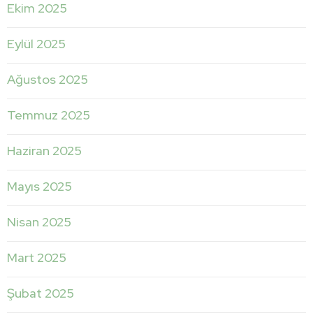
Ekim 2025
Eylül 2025
Ağustos 2025
Temmuz 2025
Haziran 2025
Mayıs 2025
Nisan 2025
Mart 2025
Şubat 2025