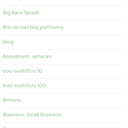
Big Bass Splash
Bitcoin betting platforms
blog
BonusHunt : astuces
bou-sosh10.ru 10
bou-sosh10.ru 100
Britsino
Business, Small Business