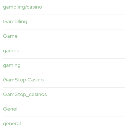
gambling/casino
Gamblling
Game
games
gaming
GamStop Casino
GamStop_casinos
Genel
general