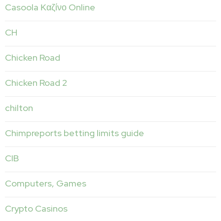
Casoola Καζίνο Online
CH
Chicken Road
Chicken Road 2
chilton
Chimpreports betting limits guide
CIB
Computers, Games
Crypto Casinos