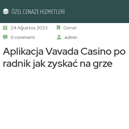
ÖZEL CENAZE HİZMETLERİ
24 Ağustos 2023
Genel
0 comment
admin
Aplikacja Vavada Casino po
radnik jak zyskać na grze