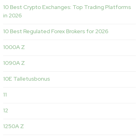
10 Best Crypto Exchanges: Top Trading Platforms
in 2026
10 Best Regulated Forex Brokers for 2026
1000A Z
1090A Z
10E Talletusbonus
11
12
1250A Z