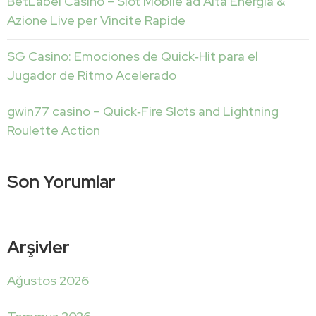
BetLabel Casino – Slot Mobile ad Alta Energia &
Azione Live per Vincite Rapide
SG Casino: Emociones de Quick‑Hit para el
Jugador de Ritmo Acelerado
gwin77 casino – Quick‑Fire Slots and Lightning
Roulette Action
Son Yorumlar
Arşivler
Ağustos 2026