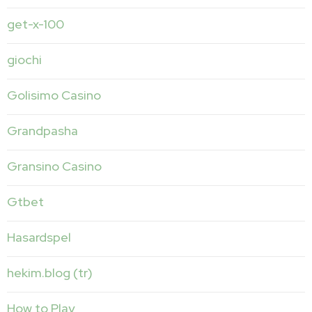
get-x-100
giochi
Golisimo Casino
Grandpasha
Gransino Casino
Gtbet
Hasardspel
hekim.blog (tr)
How to Play