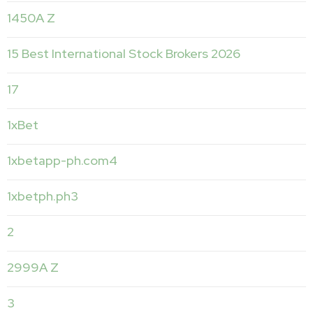
1450A Z
15 Best International Stock Brokers 2026
17
1xBet
1xbetapp-ph.com4
1xbetph.ph3
2
2999A Z
3