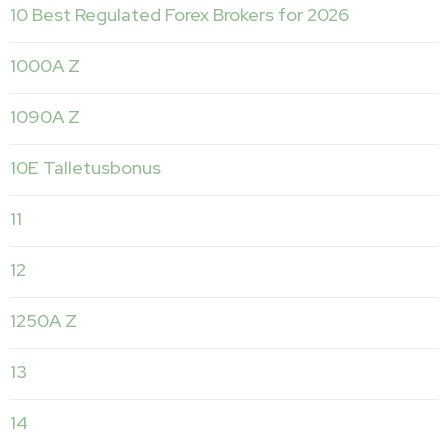
10 Best Regulated Forex Brokers for 2026
1000A Z
1090A Z
10E Talletusbonus
11
12
1250A Z
13
14