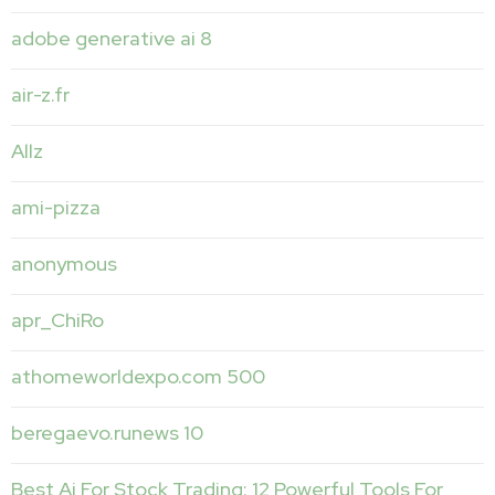
adobe generative ai 8
air-z.fr
Allz
ami-pizza
anonymous
apr_ChiRo
athomeworldexpo.com 500
beregaevo.runews 10
Best Ai For Stock Trading: 12 Powerful Tools For