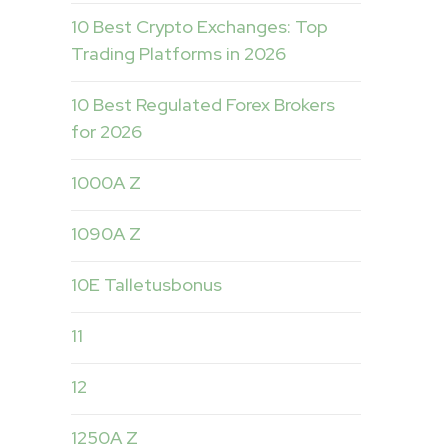
10 Best Crypto Exchanges: Top
Trading Platforms in 2026
10 Best Regulated Forex Brokers
for 2026
1000A Z
1090A Z
10E Talletusbonus
11
12
1250A Z