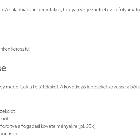
lán. Az alábbiakban bemutatjuk, hogyan végezheti el ezt a folyamato
.
inken keresztül.
se
ogy megértsük a feltételeiket. A következő lépéseket kövesse a bón
zekciót.
ciót.
 fordítva a fogadási követelményekre (pl. 35x).
 bónuszát.