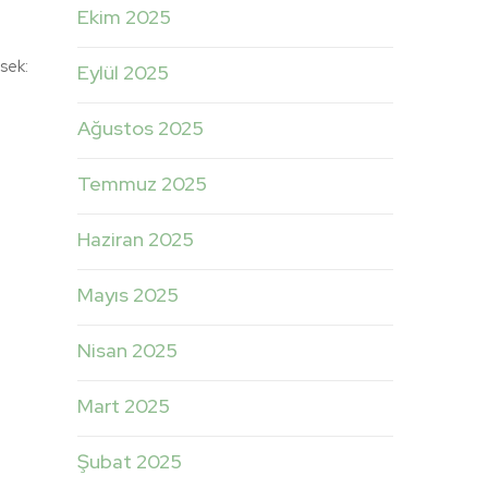
Ekim 2025
sek:
Eylül 2025
Ağustos 2025
Temmuz 2025
Haziran 2025
Mayıs 2025
Nisan 2025
Mart 2025
Şubat 2025