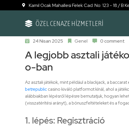
Kamil Ocak Mahallesi Felek Cad. No: 123 - 18 / B K
ÖZEL CENAZE HİZMETLERİ
24 Nisan 2025
Genel
0 comment
A legjobb asztali játéko
o-ban
Az asztali játékok, mint például a blackjack, a baccara
betrepublic
casino kiváló platformot kínál, ahol a játé
alábbiakban lépésről lépésre bemutatjuk, hogyan lehet
(visszatérítési arányt), a bónuszfeltételeket és a fog
1. lépés: Regisztráció