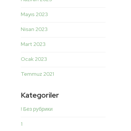
Mayıs 2023
Nisan 2023
Mart 2023
Ocak 2023
Temmuz 2021
Kategoriler
! Без рубрики
1