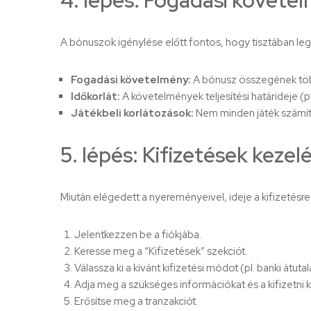
4. lépés: Fogadási követ
A bónuszok igénylése előtt fontos, hogy tisztában le
Fogadási követelmény:
A bónusz összegének több
Időkorlát:
A követelmények teljesítési határideje (pl
Játékbeli korlátozások:
Nem minden játék számít 
5. lépés: Kifizetések kezel
Miután elégedett a nyereményeivel, ideje a kifizetésre
Jelentkezzen be a fiókjába.
Keresse meg a “Kifizetések” szekciót.
Válassza ki a kívánt kifizetési módot (pl. banki átuta
Adja meg a szükséges információkat és a kifizetni 
Erősítse meg a tranzakciót.