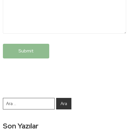
Son Yazılar