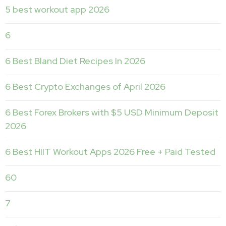
5 best workout app 2026
6
6 Best Bland Diet Recipes In 2026
6 Best Crypto Exchanges of April 2026
6 Best Forex Brokers with $5 USD Minimum Deposit ️
2026
6 Best HIIT Workout Apps 2026 Free + Paid Tested
60
7