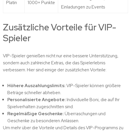
Platin
1000+ Punkte
Einladungen zu Events
Zusätzliche Vorteile für VIP-
Spieler
VIP-Spieler genießen nicht nur eine bessere Unterstützung,
sondern auch zahlreiche Extras, die das Spielerlebnis
verbessern. Hier sind einige der zusätzlichen Vorteile:
Höhere Auszahlungslimits:
VIP-Spieler können größere
Beträge schneller abheben.
Personalisierte Angebote:
Individuelle Boni, die auf Ihr
Spielverhalten zugeschnitten sind.
Regelmäßige Geschenke:
Überraschungen und
Geschenke zu besonderen Anlässen.
Um mehr über die Vorteile und Details des VIP-Programms zu