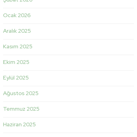
Ocak 2026
Aralık 2025
Kasım 2025
Ekim 2025
Eylül 2025
Ağustos 2025
Temmuz 2025
Haziran 2025