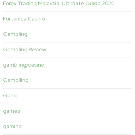
Forex Trading Malaysia: Ultimate Guide 2026
Fortunica Casino
Gambling
Gambling Review
gambling/casino
Gamblling
Game
games
gaming