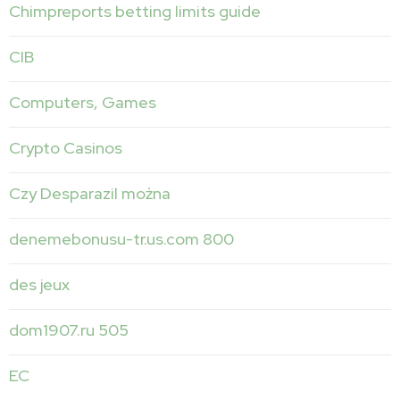
Chimpreports betting limits guide
CIB
Computers, Games
Crypto Casinos
Czy Desparazil można
denemebonusu-tr.us.com 800
des jeux
dom1907.ru 505
EC