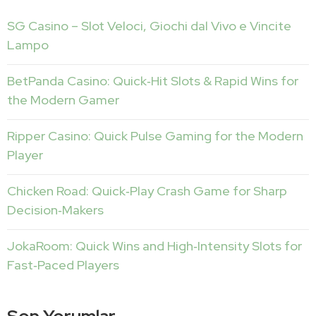
SG Casino – Slot Veloci, Giochi dal Vivo e Vincite
Lampo
BetPanda Casino: Quick‑Hit Slots & Rapid Wins for
the Modern Gamer
Ripper Casino: Quick Pulse Gaming for the Modern
Player
Chicken Road: Quick‑Play Crash Game for Sharp
Decision‑Makers
JokaRoom: Quick Wins and High‑Intensity Slots for
Fast‑Paced Players