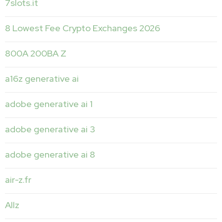
7slots.it
8 Lowest Fee Crypto Exchanges 2026
800A 200BA Z
a16z generative ai
adobe generative ai 1
adobe generative ai 3
adobe generative ai 8
air-z.fr
Allz