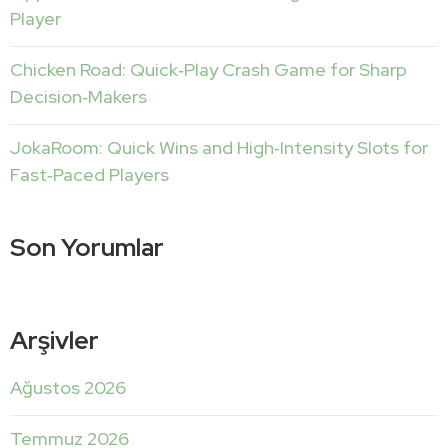
Player
Chicken Road: Quick‑Play Crash Game for Sharp
Decision‑Makers
JokaRoom: Quick Wins and High‑Intensity Slots for
Fast‑Paced Players
Son Yorumlar
Arşivler
Ağustos 2026
Temmuz 2026