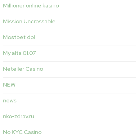
Millioner online kasíno
Mission Uncrossable
Mostbet dol
My alts 01.07
Neteller Casino
NEW
news
nko-zdrav.ru
No KYC Casino