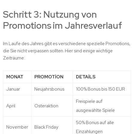
Schritt 3: Nutzung von
Promotions im Jahresverlauf
Im Laufe des Jahres gibt es verschiedene spezielle Promotions,
die Sie nicht verpassen sollten. Hier sind einige wichtige
Zeiträume:
MONAT
PROMOTION
DETAILS
Januar
Neujahrsbonus
100% Bonus bis 150 EUR
Freispiele auf
April
Osteraktion
ausgewählte Spiele
50% Bonus auf alle
November
Black Friday
Einzahlungen