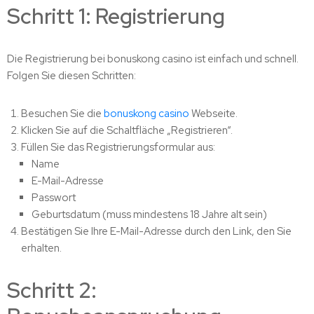
Schritt 1: Registrierung
Die Registrierung bei bonuskong casino ist einfach und schnell.
Folgen Sie diesen Schritten:
Besuchen Sie die
bonuskong casino
Webseite.
Klicken Sie auf die Schaltfläche „Registrieren“.
Füllen Sie das Registrierungsformular aus:
Name
E-Mail-Adresse
Passwort
Geburtsdatum (muss mindestens 18 Jahre alt sein)
Bestätigen Sie Ihre E-Mail-Adresse durch den Link, den Sie
erhalten.
Schritt 2: