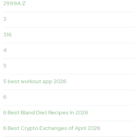
2999A Z
3
316
4
5
5 best workout app 2026
6
6 Best Bland Diet Recipes In 2026
6 Best Crypto Exchanges of April 2026