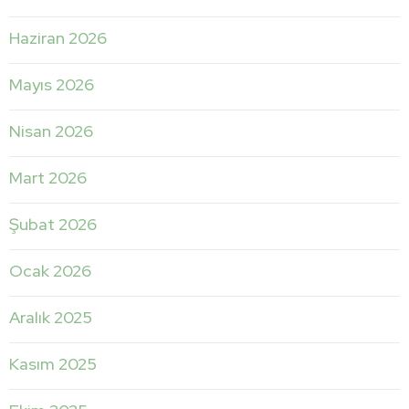
Haziran 2026
Mayıs 2026
Nisan 2026
Mart 2026
Şubat 2026
Ocak 2026
Aralık 2025
Kasım 2025