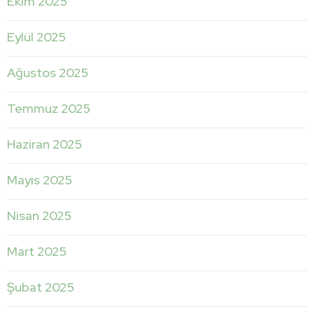
Ekim 2025
Eylül 2025
Ağustos 2025
Temmuz 2025
Haziran 2025
Mayıs 2025
Nisan 2025
Mart 2025
Şubat 2025