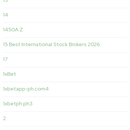
14
1450A Z
15 Best International Stock Brokers 2026
17
1xBet
1xbetapp-ph.com4
1xbetph.ph3
2