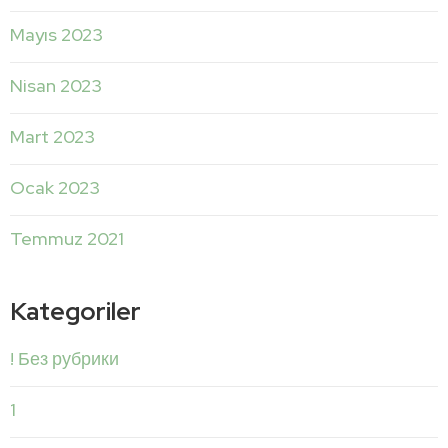
Mayıs 2023
Nisan 2023
Mart 2023
Ocak 2023
Temmuz 2021
Kategoriler
! Без рубрики
1