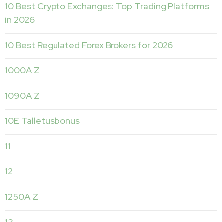
10 Best Crypto Exchanges: Top Trading Platforms
in 2026
10 Best Regulated Forex Brokers for 2026
1000A Z
1090A Z
10E Talletusbonus
11
12
1250A Z
13