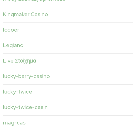
Kingmaker Casino
lcdoor
Legiano
Live Στοίχημα
lucky-barry-casino
lucky-twice
lucky-twice-casin
mag-cas