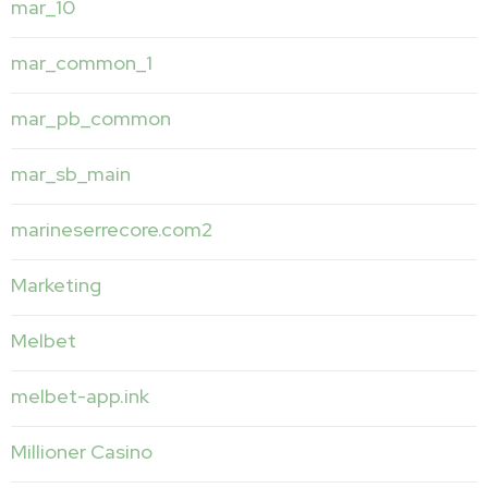
mar_10
mar_common_1
mar_pb_common
mar_sb_main
marineserrecore.com2
Marketing
Melbet
melbet-app.ink
Millioner Casino