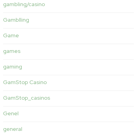
gambling/casino
Gamblling
Game
games
gaming
GamStop Casino
GamStop_casinos
Genel
general