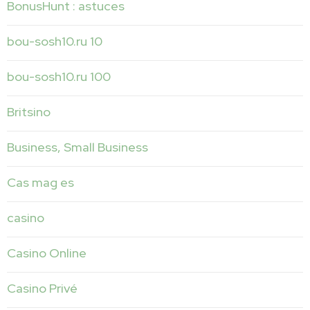
BonusHunt : astuces
bou-sosh10.ru 10
bou-sosh10.ru 100
Britsino
Business, Small Business
Cas mag es
casino
Casino Online
Casino Privé