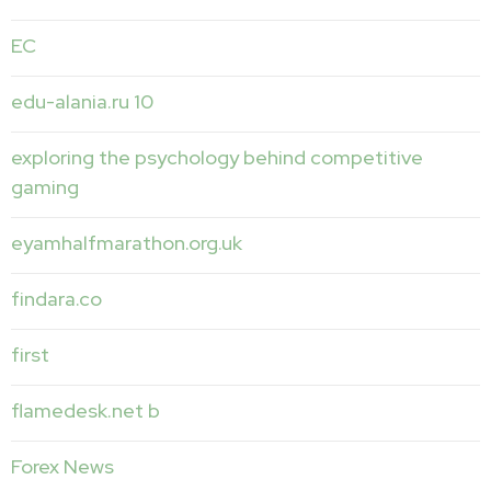
EC
edu-alania.ru 10
exploring the psychology behind competitive
gaming
eyamhalfmarathon.org.uk
findara.co
first
flamedesk.net b
Forex News