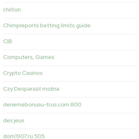
chilton
Chimpreports betting limits guide
CIB
Computers, Games
Crypto Casinos
Czy Desparazil można
denemebonusu-tr.us.com 800
des jeux
dom1907.ru 505