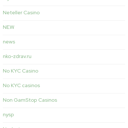
Neteller Casino
NEW
news
nko-zdrav.ru
No KYC Casino
No KYC casinos
Non GamStop Casinos
nysp