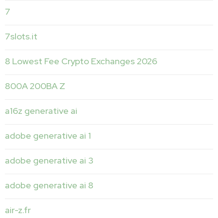
7
7slots.it
8 Lowest Fee Crypto Exchanges 2026
800A 200BA Z
a16z generative ai
adobe generative ai 1
adobe generative ai 3
adobe generative ai 8
air-z.fr