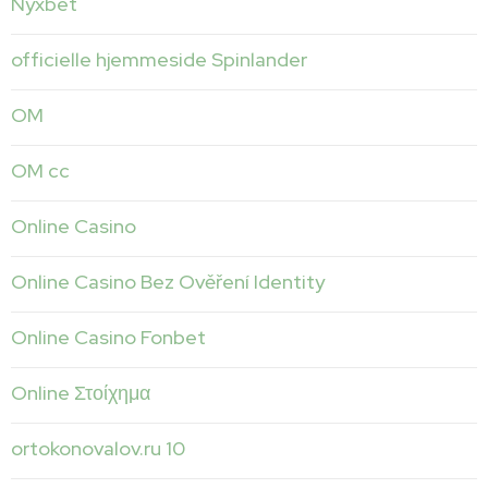
Nyxbet
officielle hjemmeside Spinlander
OM
OM cc
Online Casino
Online Casino Bez Ověření Identity
Online Casino Fonbet
Online Στοίχημα
ortokonovalov.ru 10