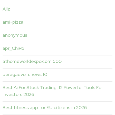
Allz
ami-pizza
anonymous
apr_ChiRo
athomeworldexpo.com 500
beregaevo.runews 10
Best Ai For Stock Trading: 12 Powerful Tools For
Investors 2026
Best fitness app for EU citizens in 2026