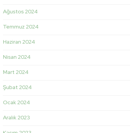
Ağustos 2024
Temmuz 2024
Haziran 2024
Nisan 2024
Mart 2024
Şubat 2024
Ocak 2024
Aralık 2023
Kasım 2023