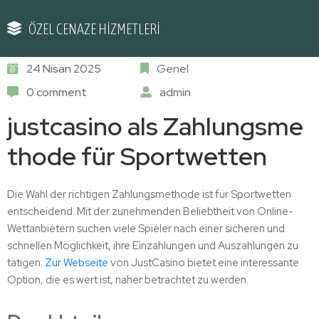
ÖZEL CENAZE HİZMETLERİ
24 Nisan 2025
Genel
0 comment
admin
justcasino als Zahlungsme
thode für Sportwetten
Die Wahl der richtigen Zahlungsmethode ist für Sportwetten
entscheidend. Mit der zunehmenden Beliebtheit von Online-
Wettanbietern suchen viele Spieler nach einer sicheren und
schnellen Möglichkeit, ihre Einzahlungen und Auszahlungen zu
tätigen.
Zur Webseite
von JustCasino bietet eine interessante
Option, die es wert ist, näher betrachtet zu werden.