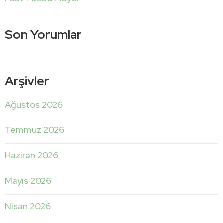
Son Yorumlar
Arşivler
Ağustos 2026
Temmuz 2026
Haziran 2026
Mayıs 2026
Nisan 2026