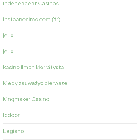
Independent Casinos
instaanonimo.com (tr)
jeux
jeuxi
kasino ilman kierrätystä
Kiedy zauważyć pierwsze
Kingmaker Casino
lcdoor
Legiano