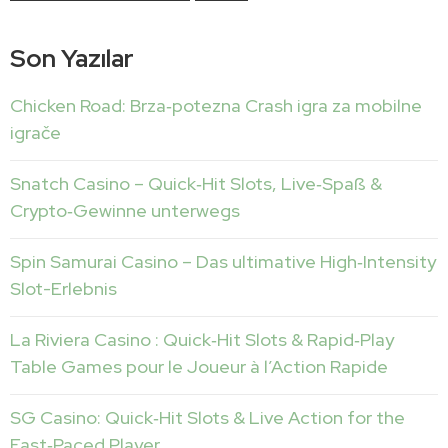
Son Yazılar
Chicken Road: Brza‑potezna Crash igra za mobilne
igrače
Snatch Casino – Quick‑Hit Slots, Live‑Spaß &
Crypto‑Gewinne unterwegs
Spin Samurai Casino – Das ultimative High‑Intensity
Slot-Erlebnis
La Riviera Casino : Quick‑Hit Slots & Rapid‑Play
Table Games pour le Joueur à l’Action Rapide
SG Casino: Quick‑Hit Slots & Live Action for the
Fast‑Paced Player