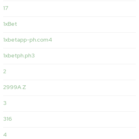
17
1xBet
1xbetapp-ph.com4
1xbetph.ph3
2
2999A Z
3
316
4