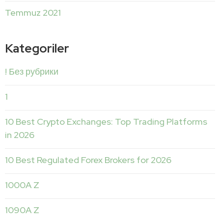
Temmuz 2021
Kategoriler
! Без рубрики
1
10 Best Crypto Exchanges: Top Trading Platforms
in 2026
10 Best Regulated Forex Brokers for 2026
1000A Z
1090A Z