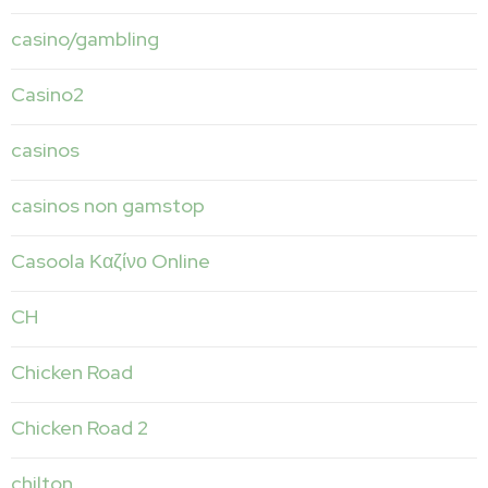
casino/gambling
Casino2
casinos
casinos non gamstop
Casoola Καζίνο Online
CH
Chicken Road
Chicken Road 2
chilton