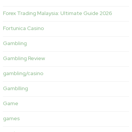
Forex Trading Malaysia: Ultimate Guide 2026
Fortunica Casino
Gambling
Gambling Review
gambling/casino
Gamblling
Game
games