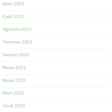
Ekim 2023
Eylül 2023
Ağustos 2023
Temmuz 2023
Haziran 2023
Mayıs 2023
Nisan 2023
Mart 2023
Ocak 2023