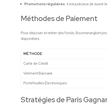
Promotions régulières
: il est judicieux de suivre
Méthodes de Paiement
Pour déposer et retirer des fonds, Boomerangbet pro
disponibles :
MÉTHODE
Carte de Crédit
Virement Bancaire
Portefeuilles Électroniques
Stratégies de Paris Gagna