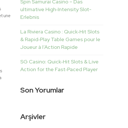
Spin Samurai Casino – Das
s
ultimative High‑Intensity Slot-
et une
Erlebnis
La Riviera Casino : Quick‑Hit Slots
& Rapid‑Play Table Games pour le
Joueur à l’Action Rapide
SG Casino: Quick‑Hit Slots & Live
Action for the Fast‑Paced Player
rs
a
Son Yorumlar
Arşivler