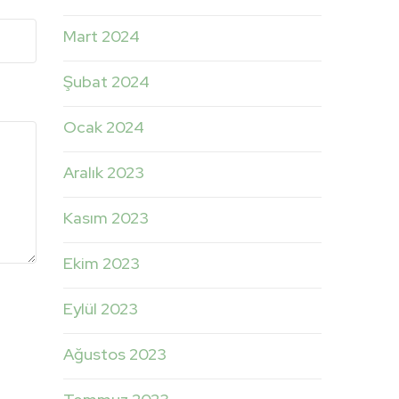
Mart 2024
Şubat 2024
Ocak 2024
Aralık 2023
Kasım 2023
Ekim 2023
Eylül 2023
Ağustos 2023