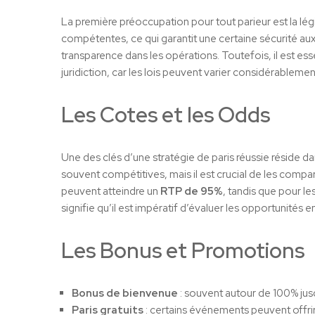
La première préoccupation pour tout parieur est la lé
compétentes, ce qui garantit une certaine sécurité aux
transparence dans les opérations. Toutefois, il est ess
juridiction, car les lois peuvent varier considérablemen
Les Cotes et les Odds
Une des clés d’une stratégie de paris réussie réside 
souvent compétitives, mais il est crucial de les comp
peuvent atteindre un
RTP de 95%
, tandis que pour l
signifie qu’il est impératif d’évaluer les opportunités
Les Bonus et Promotions
Bonus de bienvenue
: souvent autour de 100% ju
Paris gratuits
: certains événements peuvent offrir 