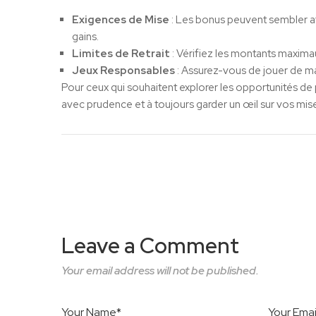
Exigences de Mise
: Les bonus peuvent sembler att
gains.
Limites de Retrait
: Vérifiez les montants maxima
Jeux Responsables
: Assurez-vous de jouer de ma
Pour ceux qui souhaitent explorer les opportunités de
avec prudence et à toujours garder un œil sur vos mis
Leave a Comment
Your email address will not be published.
Your Name*
Your Emai