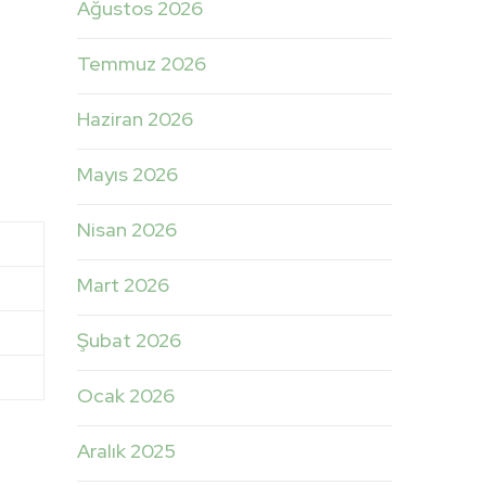
Ağustos 2026
Temmuz 2026
Haziran 2026
Mayıs 2026
Nisan 2026
Mart 2026
Şubat 2026
Ocak 2026
Aralık 2025