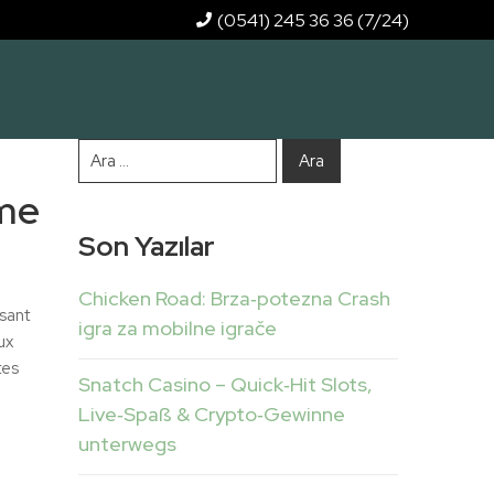
(0541) 245 36 36 (7/24)
ome
Son Yazılar
Chicken Road: Brza‑potezna Crash
isant
igra za mobilne igrače
ux
tes
Snatch Casino – Quick‑Hit Slots,
Live‑Spaß & Crypto‑Gewinne
unterwegs