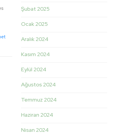
es
Şubat 2025
Ocak 2025
bet
Aralık 2024
Kasım 2024
Eylül 2024
Ağustos 2024
Temmuz 2024
Haziran 2024
Nisan 2024