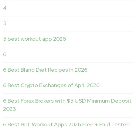
4
5
5 best workout app 2026
6
6 Best Bland Diet Recipes In 2026
6 Best Crypto Exchanges of April 2026
6 Best Forex Brokers with $5 USD Minimum Deposit ️
2026
6 Best HIIT Workout Apps 2026 Free + Paid Tested