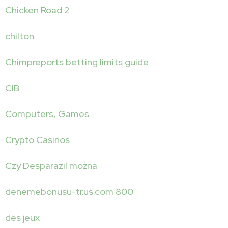
Chicken Road 2
chilton
Chimpreports betting limits guide
CIB
Computers, Games
Crypto Casinos
Czy Desparazil można
denemebonusu-tr.us.com 800
des jeux