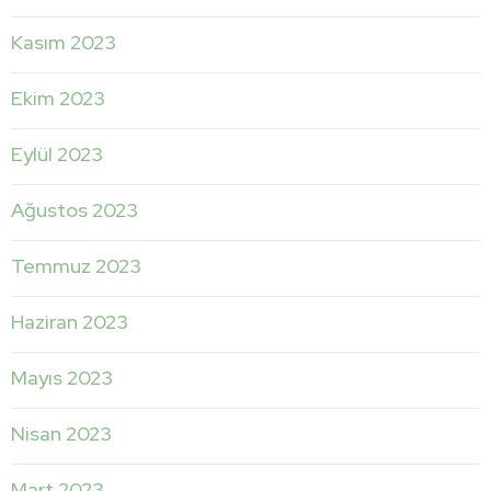
Kasım 2023
Ekim 2023
Eylül 2023
Ağustos 2023
Temmuz 2023
Haziran 2023
Mayıs 2023
Nisan 2023
Mart 2023