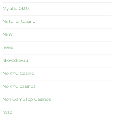
My alts 01.07
Neteller Casino
NEW
news
nko-zdrav.ru
No KYC Casino
No KYC casinos
Non GamStop Casinos
nysp