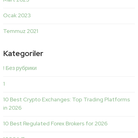
Ocak 2023
Temmuz 2021
Kategoriler
! Без рубрики
1
10 Best Crypto Exchanges: Top Trading Platforms
in 2026
10 Best Regulated Forex Brokers for 2026