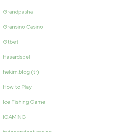
Grandpasha
Gransino Casino
Gtbet
Hasardspel
hekim.blog (tr)
How to Play
Ice Fishing Game
IGAMING
independent casino