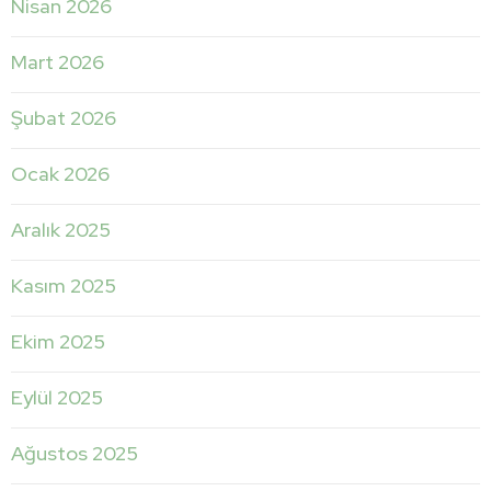
Nisan 2026
Mart 2026
Şubat 2026
Ocak 2026
Aralık 2025
Kasım 2025
Ekim 2025
Eylül 2025
Ağustos 2025