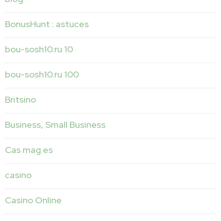
BonusHunt : astuces
bou-sosh10.ru 10
bou-sosh10.ru 100
Britsino
Business, Small Business
Cas mag es
casino
Casino Online