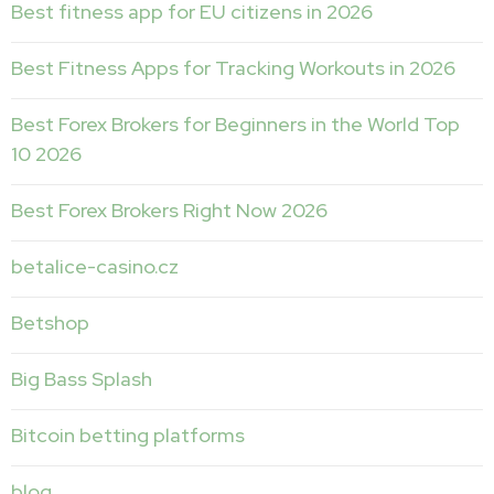
Best fitness app for EU citizens in 2026
Best Fitness Apps for Tracking Workouts in 2026
Best Forex Brokers for Beginners in the World Top
10 2026
Best Forex Brokers Right Now 2026
betalice-casino.cz
Betshop
Big Bass Splash
Bitcoin betting platforms
blog