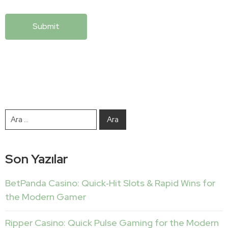
Son Yazılar
BetPanda Casino: Quick‑Hit Slots & Rapid Wins for
the Modern Gamer
Ripper Casino: Quick Pulse Gaming for the Modern