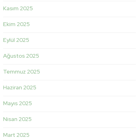
Kasım 2025
Ekim 2025
Eylül 2025
Ağustos 2025
Temmuz 2025
Haziran 2025
Mayıs 2025
Nisan 2025
Mart 2025