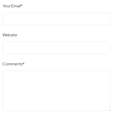
Your Email*
Website
Comments*