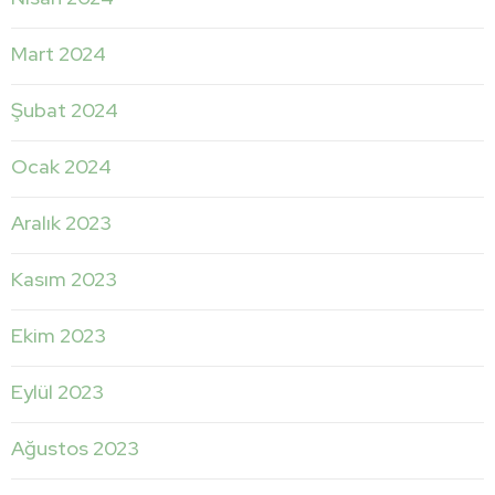
Mart 2024
Şubat 2024
Ocak 2024
Aralık 2023
Kasım 2023
Ekim 2023
Eylül 2023
Ağustos 2023