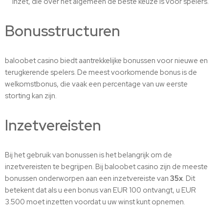
inzet, die over het algemeen de beste keuze is voor spelers.
Bonusstructuren
baloobet casino biedt aantrekkelijke bonussen voor nieuwe en
terugkerende spelers. De meest voorkomende bonus is de
welkomstbonus, die vaak een percentage van uw eerste
storting kan zijn.
Inzetvereisten
Bij het gebruik van bonussen is het belangrijk om de
inzetvereisten te begrijpen. Bij baloobet casino zijn de meeste
bonussen onderworpen aan een inzetvereiste van
35x
. Dit
betekent dat als u een bonus van EUR 100 ontvangt, u EUR
3.500 moet inzetten voordat u uw winst kunt opnemen.