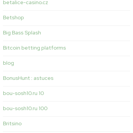
betalice-casino.cz
Betshop
Big Bass Splash
Bitcoin betting platforms
blog
BonusHunt : astuces
bou-sosh10.ru 10
bou-sosh10.ru 100
Britsino