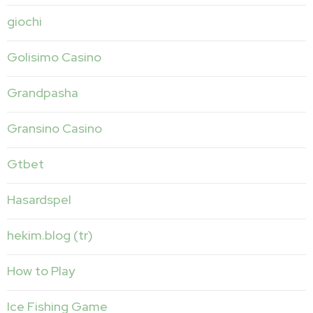
giochi
Golisimo Casino
Grandpasha
Gransino Casino
Gtbet
Hasardspel
hekim.blog (tr)
How to Play
Ice Fishing Game