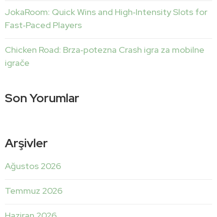
JokaRoom: Quick Wins and High‑Intensity Slots for
Fast‑Paced Players
Chicken Road: Brza‑potezna Crash igra za mobilne
igrače
Son Yorumlar
Arşivler
Ağustos 2026
Temmuz 2026
Haziran 2026