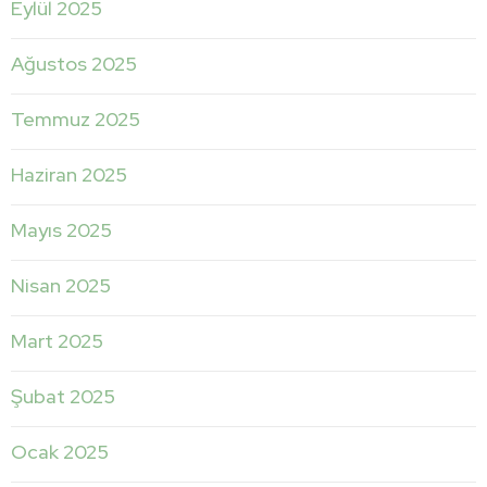
Eylül 2025
Ağustos 2025
Temmuz 2025
Haziran 2025
Mayıs 2025
Nisan 2025
Mart 2025
Şubat 2025
Ocak 2025