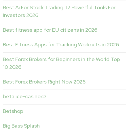
Best Ai For Stock Trading: 12 Powerful Tools For
Investors 2026
Best fitness app for EU citizens in 2026
Best Fitness Apps for Tracking Workouts in 2026
Best Forex Brokers for Beginners in the World Top
10 2026
Best Forex Brokers Right Now 2026
betalice-casino.cz
Betshop
Big Bass Splash