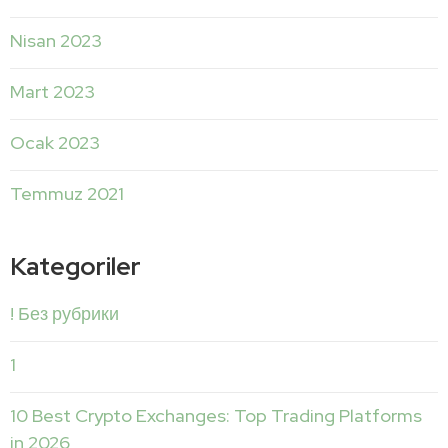
Nisan 2023
Mart 2023
Ocak 2023
Temmuz 2021
Kategoriler
! Без рубрики
1
10 Best Crypto Exchanges: Top Trading Platforms
in 2026