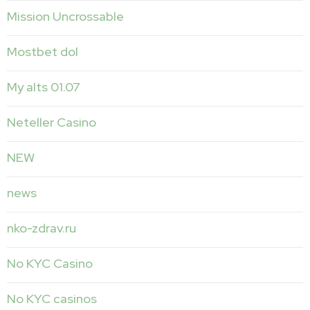
Mission Uncrossable
Mostbet dol
My alts 01.07
Neteller Casino
NEW
news
nko-zdrav.ru
No KYC Casino
No KYC casinos