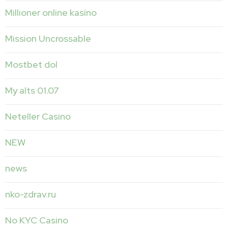
Millioner online kasíno
Mission Uncrossable
Mostbet dol
My alts 01.07
Neteller Casino
NEW
news
nko-zdrav.ru
No KYC Casino