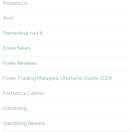
findara.co
first
flamedesk.net b
Forex News
Forex Reviews
Forex Trading Malaysia: Ultimate Guide 2026
Fortunica Casino
Gambling
Gambling Review