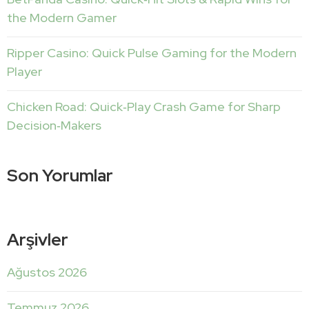
the Modern Gamer
Ripper Casino: Quick Pulse Gaming for the Modern
Player
Chicken Road: Quick‑Play Crash Game for Sharp
Decision‑Makers
Son Yorumlar
Arşivler
Ağustos 2026
Temmuz 2026