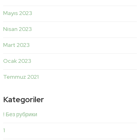
Mayıs 2023
Nisan 2023
Mart 2023
Ocak 2023
Temmuz 2021
Kategoriler
! Без рубрики
1