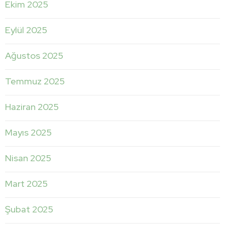
Ekim 2025
Eylül 2025
Ağustos 2025
Temmuz 2025
Haziran 2025
Mayıs 2025
Nisan 2025
Mart 2025
Şubat 2025