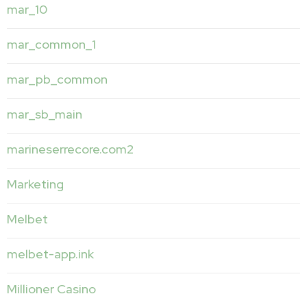
mar_10
mar_common_1
mar_pb_common
mar_sb_main
marineserrecore.com2
Marketing
Melbet
melbet-app.ink
Millioner Casino