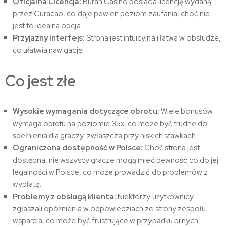
Oficjalna Licencja:
Buran Casino posiada licencję wydaną
przez Curacao, co daje pewien poziom zaufania, choć nie
jest to idealna opcja.
Przyjazny interfejs:
Strona jest intuicyjna i łatwa w obsłudze,
co ułatwia nawigację.
Co jest złe
Wysokie wymagania dotyczące obrotu:
Wiele bonusów
wymaga obrotu na poziomie 35x, co może być trudne do
spełnienia dla graczy, zwłaszcza przy niskich stawkach.
Ograniczona dostępność w Polsce:
Choć strona jest
dostępna, nie wszyscy gracze mogą mieć pewność co do jej
legalności w Polsce, co może prowadzić do problemów z
wypłatą.
Problemy z obsługą klienta:
Niektórzy użytkownicy
zgłaszali opóźnienia w odpowiedziach ze strony zespołu
wsparcia, co może być frustrujące w przypadku pilnych