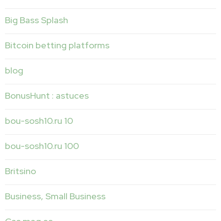
Big Bass Splash
Bitcoin betting platforms
blog
BonusHunt : astuces
bou-sosh10.ru 10
bou-sosh10.ru 100
Britsino
Business, Small Business