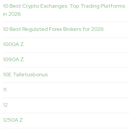
10 Best Crypto Exchanges: Top Trading Platforms
in 2026
10 Best Regulated Forex Brokers for 2026
1000A Z
1090A Z
10E Talletusbonus
11
12
1250A Z