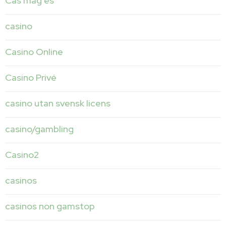
Cas mag es
casino
Casino Online
Casino Privé
casino utan svensk licens
casino/gambling
Casino2
casinos
casinos non gamstop