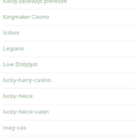
Kiedy zauważyć pierwsze
Kingmaker Casino
lcdoor
Legiano
Live Στοίχημα
lucky-barry-casino
lucky-twice
lucky-twice-casin
mag-cas