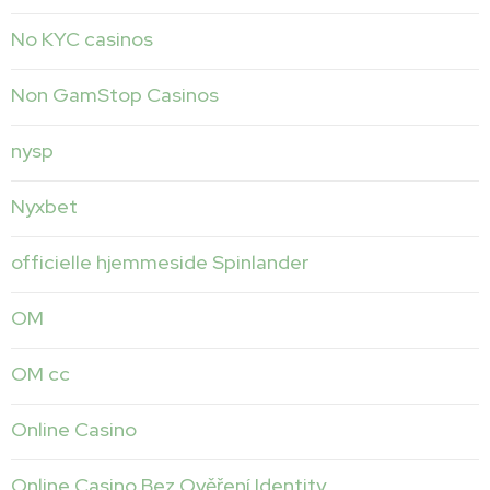
No KYC casinos
Non GamStop Casinos
nysp
Nyxbet
officielle hjemmeside Spinlander
OM
OM cc
Online Casino
Online Casino Bez Ověření Identity