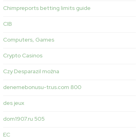
Chimpreports betting limits guide
CIB
Computers, Games
Crypto Casinos
Czy Desparazil można
denemebonusu-tr.us.com 800
des jeux
dom1907.ru 505
EC