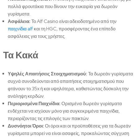
πολλά φρουτάκια που δίνουν την ευκαιρία για δωρεάν
γυρίσματα.
Ασφάλεια:
Το Alf Casino είναι αδειοδοτημένο από την
παιχνίδια alf
και τη HGC, προσφέροντας ένα επίπεδο
ασφάλειας για τους χρήστες.
Τα Κακά
Υψηλές Απαιτήσεις Στοιχηματισμού:
Τα δωρεάν γυρίσματα
συχνά συνοδεύονται από απαιτήσεις στοιχηματισμού που
φτάνουν το 35x ή και υψηλότερα, καθιστώντας δύσκολη την
ανάληψη κερδών.
Περιορισμένα Παιχνίδια:
Ορισμένα δωρεάν γυρίσματα
ενδέχεται να ισχύουν μόνο για συγκεκριμένα παιχνίδια,
περιορίζοντας τις επιλογές των παικτών.
Δυσνόητοι Όροι:
Οι όροι και οι προϋποθέσεις για τα δωρεάν
γυρίσματα μπορεί να είναι ασαφείς, προκαλώντας σύγχυση