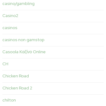
casino/gambling
Casino2
casinos
casinos non gamstop
Casoola Καζίνο Online
CH
Chicken Road
Chicken Road 2
chilton