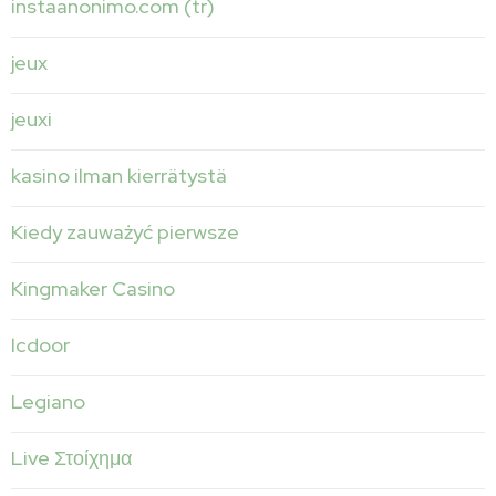
instaanonimo.com (tr)
jeux
jeuxi
kasino ilman kierrätystä
Kiedy zauważyć pierwsze
Kingmaker Casino
lcdoor
Legiano
Live Στοίχημα