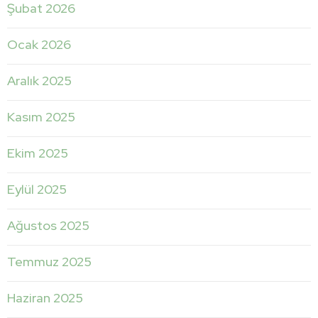
Şubat 2026
Ocak 2026
Aralık 2025
Kasım 2025
Ekim 2025
Eylül 2025
Ağustos 2025
Temmuz 2025
Haziran 2025