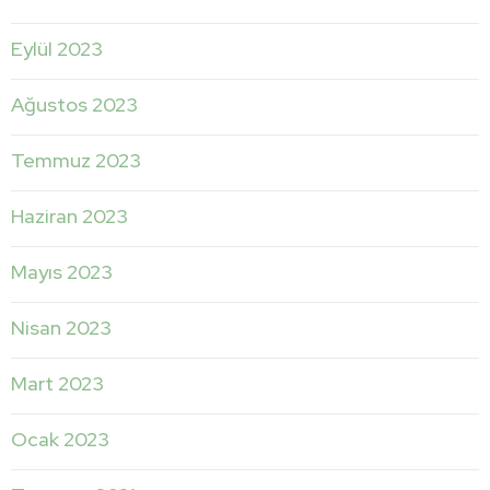
Eylül 2023
Ağustos 2023
Temmuz 2023
Haziran 2023
Mayıs 2023
Nisan 2023
Mart 2023
Ocak 2023