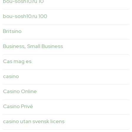
bou-sosh10.ru 10
bou-sosh10.ru 100
Britsino
Business, Small Business
Cas mag es
casino
Casino Online
Casino Privé
casino utan svensk licens