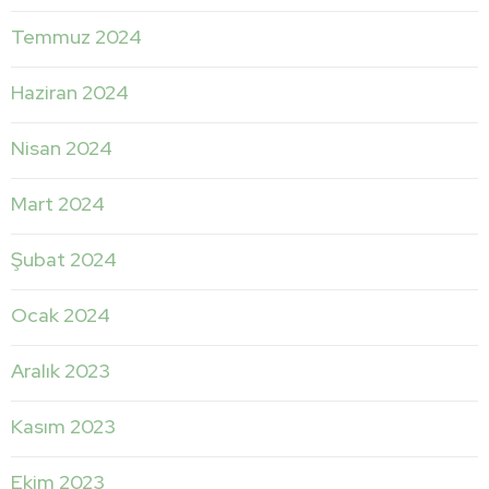
Temmuz 2024
Haziran 2024
Nisan 2024
Mart 2024
Şubat 2024
Ocak 2024
Aralık 2023
Kasım 2023
Ekim 2023