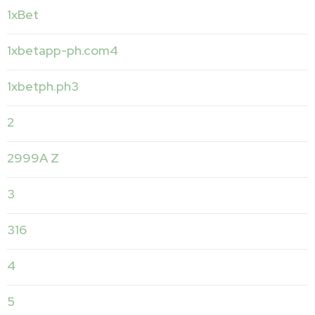
1xBet
1xbetapp-ph.com4
1xbetph.ph3
2
2999A Z
3
316
4
5