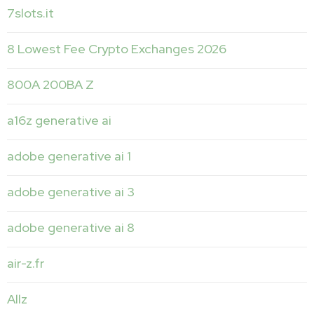
7slots.it
8 Lowest Fee Crypto Exchanges 2026
800A 200BA Z
a16z generative ai
adobe generative ai 1
adobe generative ai 3
adobe generative ai 8
air-z.fr
Allz