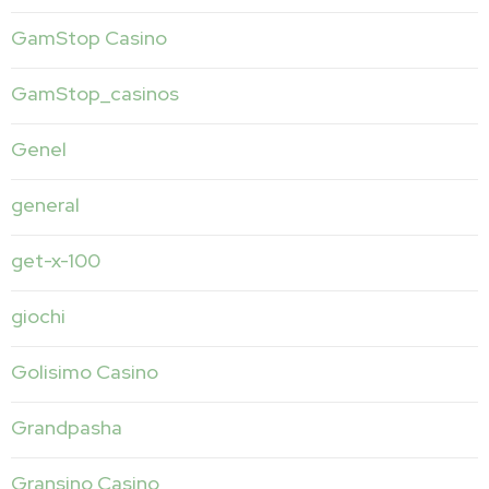
GamStop Casino
GamStop_casinos
Genel
general
get-x-100
giochi
Golisimo Casino
Grandpasha
Gransino Casino