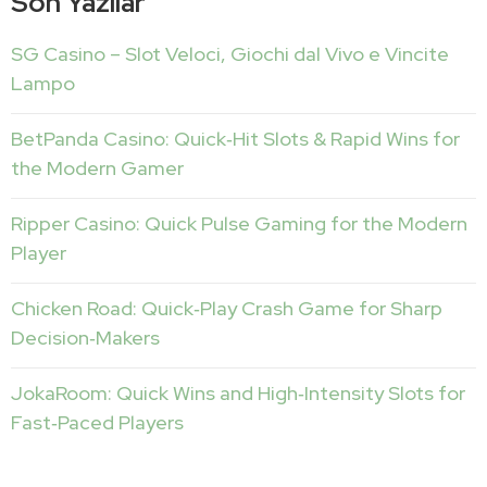
Son Yazılar
SG Casino – Slot Veloci, Giochi dal Vivo e Vincite
Lampo
BetPanda Casino: Quick‑Hit Slots & Rapid Wins for
the Modern Gamer
Ripper Casino: Quick Pulse Gaming for the Modern
Player
Chicken Road: Quick‑Play Crash Game for Sharp
Decision‑Makers
JokaRoom: Quick Wins and High‑Intensity Slots for
Fast‑Paced Players