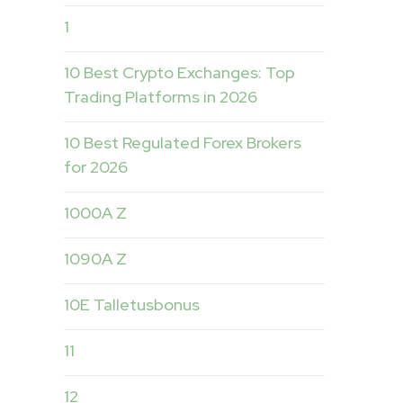
1
10 Best Crypto Exchanges: Top
Trading Platforms in 2026
10 Best Regulated Forex Brokers
for 2026
1000A Z
1090A Z
10E Talletusbonus
11
12