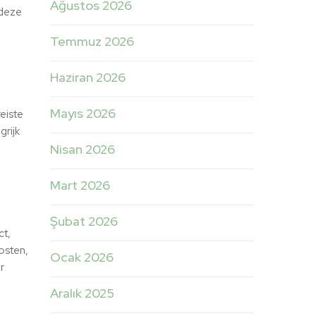
Ağustos 2026
 deze
Temmuz 2026
Haziran 2026
Mayıs 2026
eiste
grijk
Nisan 2026
Mart 2026
Şubat 2026
ct,
osten,
Ocak 2026
r
Aralık 2025