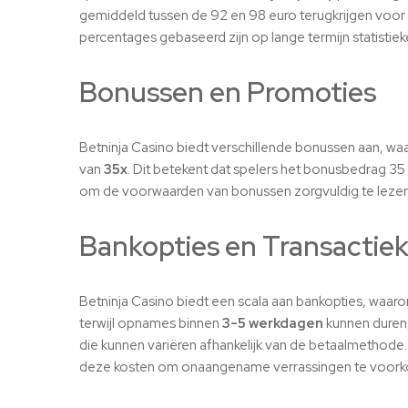
gemiddeld tussen de 92 en 98 euro terugkrijgen voor e
percentages gebaseerd zijn op lange termijn statistiek
Bonussen en Promoties
Betninja Casino biedt verschillende bonussen aan, 
van
35x
. Dit betekent dat spelers het bonusbedrag 35
om de voorwaarden van bonussen zorgvuldig te lezen,
Bankopties en Transactie
Betninja Casino biedt een scala aan bankopties, waaron
terwijl opnames binnen
3-5 werkdagen
kunnen duren,
die kunnen variëren afhankelijk van de betaalmethod
deze kosten om onaangename verrassingen te voor