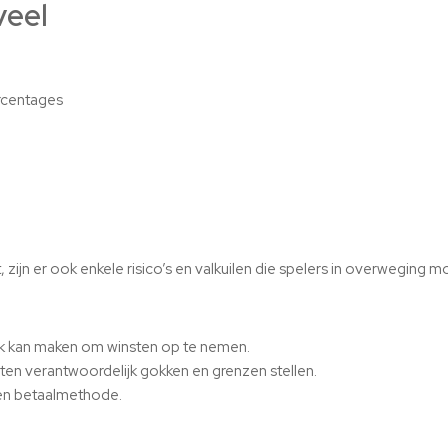
veel
rcentages
zijn er ook enkele risico’s en valkuilen die spelers in overweging 
jk kan maken om winsten op te nemen.
ten verantwoordelijk gokken en grenzen stellen.
zen betaalmethode.