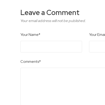
Leave a Comment
Your email address will not be published.
Your Name*
Your Emai
Comments*