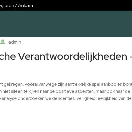
eçiören / Ankara
admin
sche Verantwoordelijkheden 
ht gekregen, vooral vanwege zijn aantrekkelijke spel aanbod en bon
om niet alleen te kijken naar de positieve aspecten, maar ook naar de
 analyse onderzoeken we de licenties, veiligheid, eerlijkheid van de