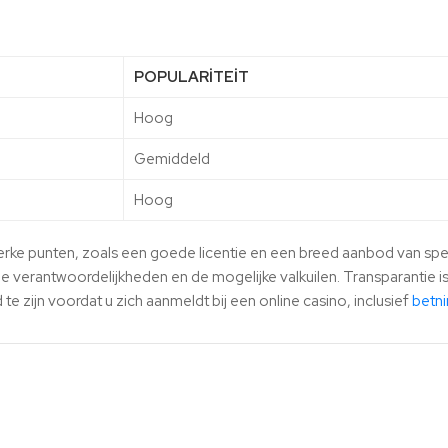
n
POPULARITEIT
Hoog
Gemiddeld
Hoog
erke punten, zoals een goede licentie en een breed aanbod van spel
he verantwoordelijkheden en de mogelijke valkuilen. Transparantie i
te zijn voordat u zich aanmeldt bij een online casino, inclusief
betni