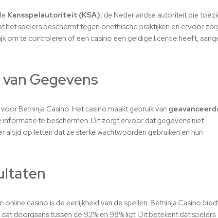
 de
Kansspelautoriteit (KSA)
, de Nederlandse autoriteit die toezi
at het spelers beschermt tegen onethische praktijken en ervoor zor
jk om te controleren of een casino een geldige licentie heeft, aang
g van Gegevens
t voor Betninja Casino. Het casino maakt gebruik van
geavanceerd
e informatie te beschermen. Dit zorgt ervoor dat gegevens niet
er altijd op letten dat ze sterke wachtwoorden gebruiken en hun
ultaten
 online casino is de eerlijkheid van de spellen. Betninja Casino bied
dat doorgaans tussen de 92% en 98% ligt. Dit betekent dat spelers