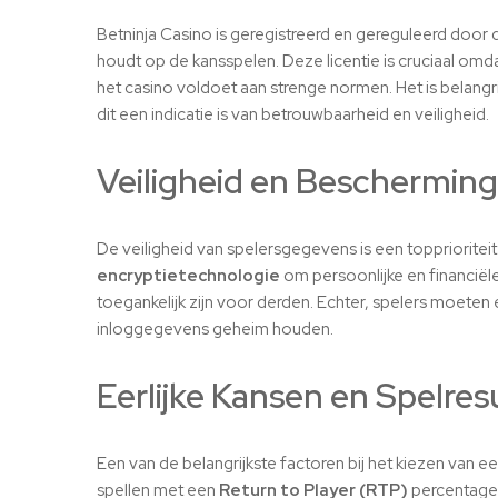
Betninja Casino is geregistreerd en gereguleerd door
houdt op de kansspelen. Deze licentie is cruciaal omd
het casino voldoet aan strenge normen. Het is belangri
dit een indicatie is van betrouwbaarheid en veiligheid.
Veiligheid en Beschermin
De veiligheid van spelersgegevens is een topprioritei
encryptietechnologie
om persoonlijke en financiël
toegankelijk zijn voor derden. Echter, spelers moeten 
inloggegevens geheim houden.
Eerlijke Kansen en Spelres
Een van de belangrijkste factoren bij het kiezen van een
spellen met een
Return to Player (RTP)
percentage 