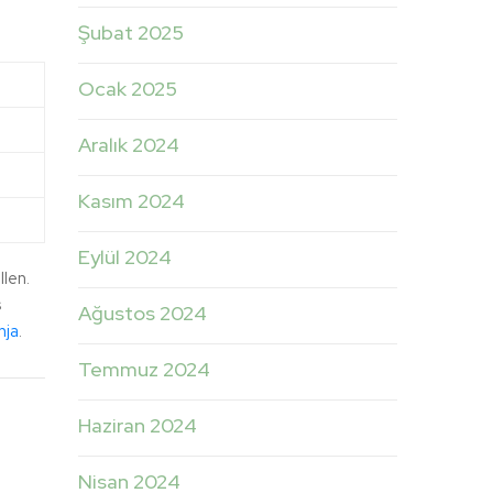
Şubat 2025
Ocak 2025
Aralık 2024
Kasım 2024
Eylül 2024
len.
s
Ağustos 2024
nja
.
Temmuz 2024
Haziran 2024
Nisan 2024