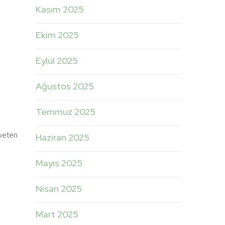
Kasım 2025
Ekim 2025
Eylül 2025
Ağustos 2025
Temmuz 2025
moeten
Haziran 2025
Mayıs 2025
Nisan 2025
Mart 2025