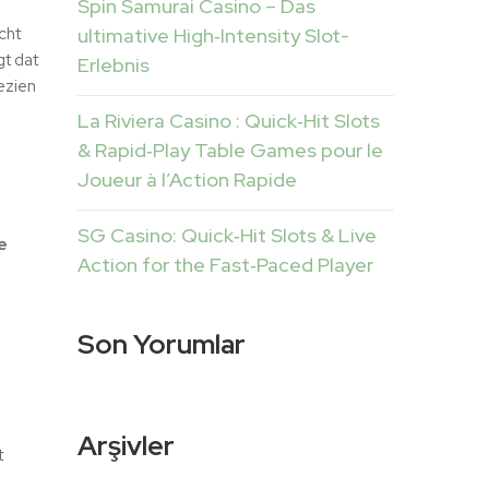
Spin Samurai Casino – Das
cht
ultimative High‑Intensity Slot-
gt dat
Erlebnis
ezien
La Riviera Casino : Quick‑Hit Slots
& Rapid‑Play Table Games pour le
Joueur à l’Action Rapide
SG Casino: Quick‑Hit Slots & Live
e
Action for the Fast‑Paced Player
Son Yorumlar
Arşivler
t