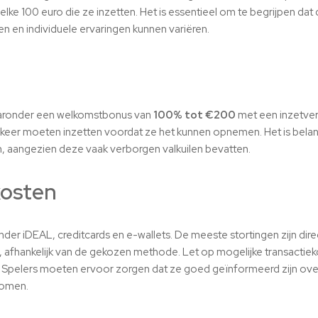
lke 100 euro die ze inzetten. Het is essentieel om te begrijpen dat
en en individuele ervaringen kunnen variëren.
waaronder een welkomstbonus van
100% tot €200
met een inzetver
 keer moeten inzetten voordat ze het kunnen opnemen. Het is belan
 aangezien deze vaak verborgen valkuilen bevatten.
kosten
der iDEAL, creditcards en e-wallets. De meeste stortingen zijn dire
 afhankelijk van de gekozen methode. Let op mogelijke transactiek
e. Spelers moeten ervoor zorgen dat ze goed geïnformeerd zijn ove
komen.