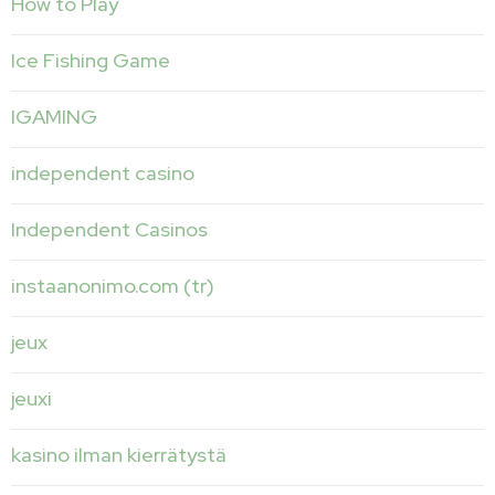
How to Play
Ice Fishing Game
IGAMING
independent casino
Independent Casinos
instaanonimo.com (tr)
jeux
jeuxi
kasino ilman kierrätystä