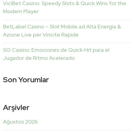
ViciBet Casino: Speedy Slots & Quick Wins for the
Modern Player
BetLabel Casino – Slot Mobile ad Alta Energia &
Azione Live per Vincite Rapide
SG Casino: Emociones de Quick‑Hit para el
Jugador de Ritmo Acelerado
Son Yorumlar
Arşivler
Ağustos 2026