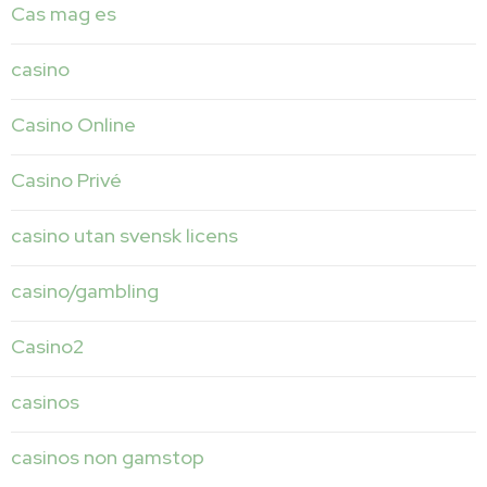
Cas mag es
casino
Casino Online
Casino Privé
casino utan svensk licens
casino/gambling
Casino2
casinos
casinos non gamstop