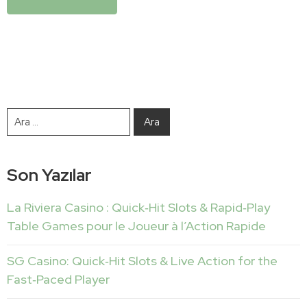
Son Yazılar
La Riviera Casino : Quick‑Hit Slots & Rapid‑Play
Table Games pour le Joueur à l’Action Rapide
SG Casino: Quick‑Hit Slots & Live Action for the
Fast‑Paced Player