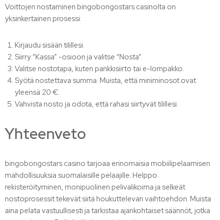
Voittojen nostaminen bingobongostars casinolta on
yksinkertainen prosessi:
Kirjaudu sisään tilillesi.
Siirry “Kassa” -osioon ja valitse “Nosta”.
Valitse nostotapa, kuten pankkisiirto tai e-lompakko.
Syötä nostettava summa. Muista, että miniminosot ovat
yleensä 20 €.
Vahvista nosto ja odota, että rahasi siirtyvät tilillesi.
Yhteenveto
bingobongostars casino tarjoaa erinomaisia mobiilipelaamisen
mahdollisuuksia suomalaisille pelaajille. Helppo
rekisteröityminen, monipuolinen pelivalikoima ja selkeät
nostoprosessit tekevät siitä houkuttelevan vaihtoehdon. Muista
aina pelata vastuullisesti ja tarkistaa ajankohtaiset säännöt, jotka