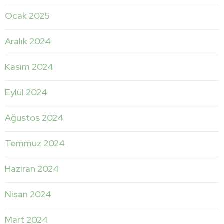
Ocak 2025
Aralık 2024
Kasım 2024
Eylül 2024
Ağustos 2024
Temmuz 2024
Haziran 2024
Nisan 2024
Mart 2024