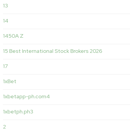
13
14
1450A Z
15 Best International Stock Brokers 2026
17
1xBet
1xbetapp-ph.com4
1xbetph.ph3
2