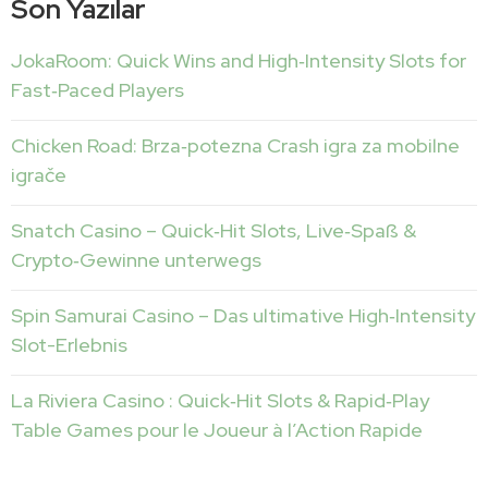
Son Yazılar
JokaRoom: Quick Wins and High‑Intensity Slots for
Fast‑Paced Players
Chicken Road: Brza‑potezna Crash igra za mobilne
igrače
Snatch Casino – Quick‑Hit Slots, Live‑Spaß &
Crypto‑Gewinne unterwegs
Spin Samurai Casino – Das ultimative High‑Intensity
Slot-Erlebnis
La Riviera Casino : Quick‑Hit Slots & Rapid‑Play
Table Games pour le Joueur à l’Action Rapide