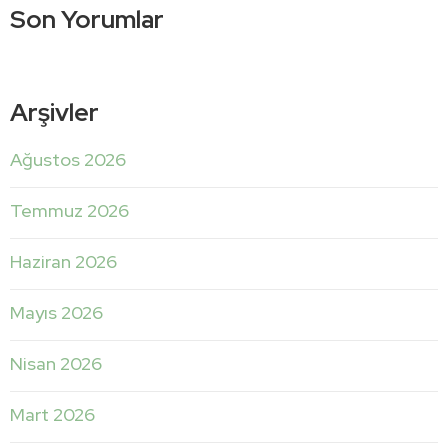
Son Yorumlar
Arşivler
Ağustos 2026
Temmuz 2026
Haziran 2026
Mayıs 2026
Nisan 2026
Mart 2026