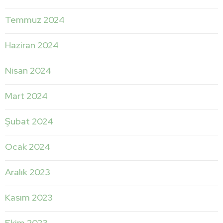
Temmuz 2024
Haziran 2024
Nisan 2024
Mart 2024
Şubat 2024
Ocak 2024
Aralık 2023
Kasım 2023
Ekim 2023