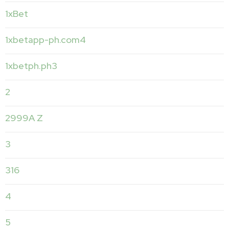
1xBet
1xbetapp-ph.com4
1xbetph.ph3
2
2999A Z
3
316
4
5