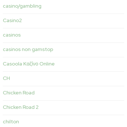
casino/gambling
Casino2
casinos
casinos non gamstop
Casoola Καζίνο Online
CH
Chicken Road
Chicken Road 2
chilton