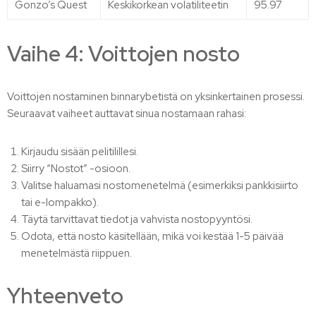
Gonzo’s Quest
Keskikorkean volatiliteetin
95.97
Vaihe 4: Voittojen nosto
Voittojen nostaminen binnarybetistä on yksinkertainen prosessi.
Seuraavat vaiheet auttavat sinua nostamaan rahasi:
Kirjaudu sisään pelitilillesi.
Siirry “Nostot” -osioon.
Valitse haluamasi nostomenetelmä (esimerkiksi pankkisiirto
tai e-lompakko).
Täytä tarvittavat tiedot ja vahvista nostopyyntösi.
Odota, että nosto käsitellään, mikä voi kestää 1-5 päivää
menetelmästä riippuen.
Yhteenveto