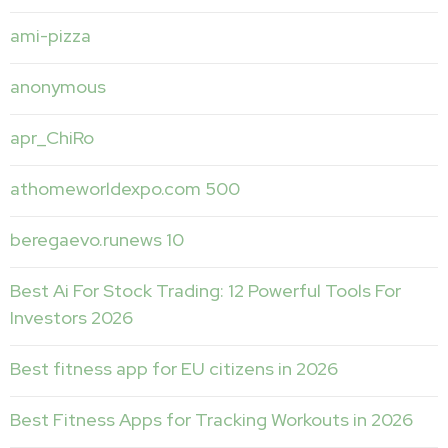
ami-pizza
anonymous
apr_ChiRo
athomeworldexpo.com 500
beregaevo.runews 10
Best Ai For Stock Trading: 12 Powerful Tools For
Investors 2026
Best fitness app for EU citizens in 2026
Best Fitness Apps for Tracking Workouts in 2026