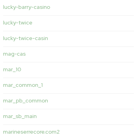
lucky-barry-casino
lucky-twice
lucky-twice-casin
mag-cas
mar_10
mar_common_1
mar_pb_common
mar_sb_main
marineserrecore.com2