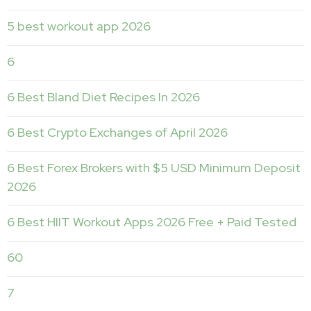
5 best workout app 2026
6
6 Best Bland Diet Recipes In 2026
6 Best Crypto Exchanges of April 2026
6 Best Forex Brokers with $5 USD Minimum Deposit ️
2026
6 Best HIIT Workout Apps 2026 Free + Paid Tested
60
7