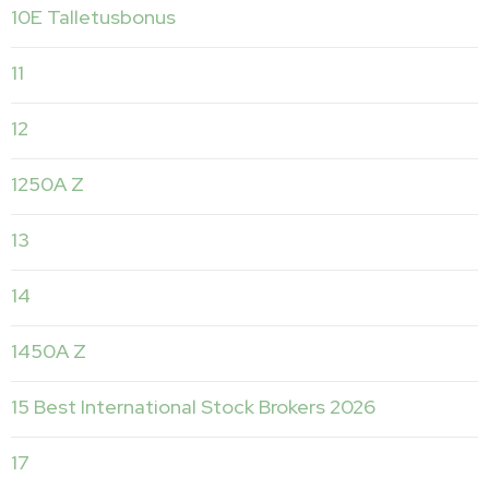
10E Talletusbonus
11
12
1250A Z
13
14
1450A Z
15 Best International Stock Brokers 2026
17