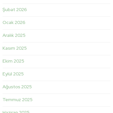
Şubat 2026
Ocak 2026
Aralık 2025
Kasım 2025
Ekim 2025
Eylül 2025
Ağustos 2025
Temmuz 2025
Haziran 2025