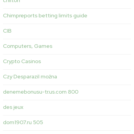
chilton
Chimpreports betting limits guide
CIB
Computers, Games
Crypto Casinos
Czy Desparazil można
denemebonusu-tr.us.com 800
des jeux
dom1907.ru 505