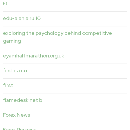
EC
edu-alania.ru 10
exploring the psychology behind competitive
gaming
eyamhalfmarathon.org.uk
findara.co
first
flamedesk.net b
Forex News
Forex Reviews