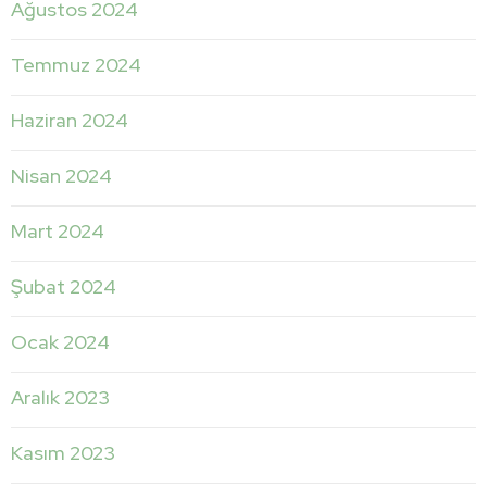
Ağustos 2024
Temmuz 2024
Haziran 2024
Nisan 2024
Mart 2024
Şubat 2024
Ocak 2024
Aralık 2023
Kasım 2023