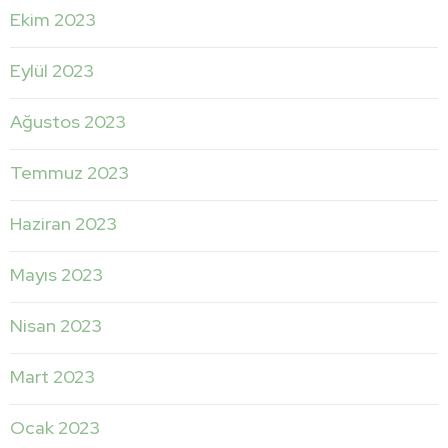
Ekim 2023
Eylül 2023
Ağustos 2023
Temmuz 2023
Haziran 2023
Mayıs 2023
Nisan 2023
Mart 2023
Ocak 2023