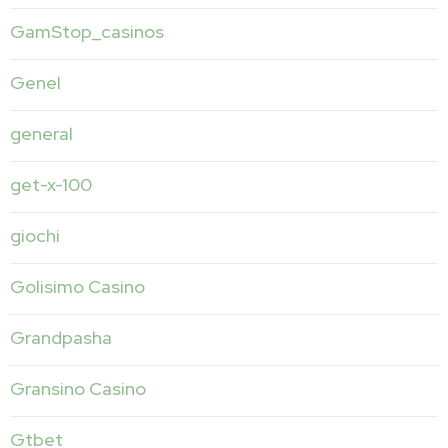
GamStop_casinos
Genel
general
get-x-100
giochi
Golisimo Casino
Grandpasha
Gransino Casino
Gtbet