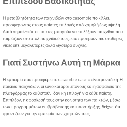
Επιπέδου Βασικότητας
Η μεταβλητότητα των παιχνιδιών στο casombie ποικίλλει,
προσφέροντας στους παίκτες επιλογές από χαμηλή έως υψηλή.
Αυτό σημαίνει ότι οι παίκτες μπορούν να επιλέξουν παιχνίδια που
ταιριάζουν στο στυλ παιχνιδιού τους, είτε προτιμούν πιο σταθερές
νίκες είτε μεγαλύτερες αλλά λιγότερο συχνές.
Γιατί Συστήνω Αυτή τη Μάρκα
Η εμπειρία που προσφέρει το casombie casino είναι μοναδική. Η
ποικιλία παιχνιδιών, οι ευνοϊκοί όροι μπόνους και η ασφάλεια της
πλατφόρμας το καθιστούν ιδανική επιλογή για κάθε παίκτη.
Επιπλέον, η αφοσίωσή τους στην κοινότητα των παικτών, μέσω
των προγραμμάτων επιβράβευσης και υποστήριξης, δείχνει ότι
φροντίζουν για την εμπειρία των χρηστών τους.