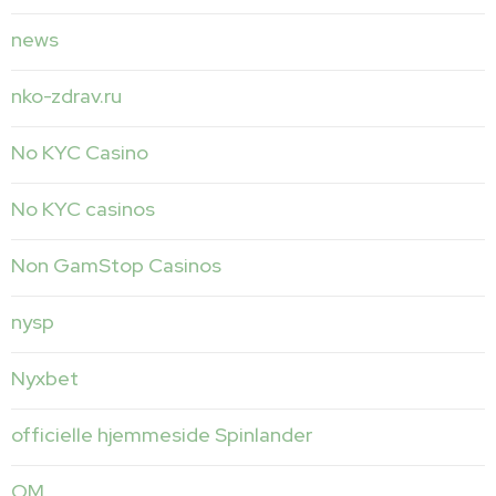
news
nko-zdrav.ru
No KYC Casino
No KYC casinos
Non GamStop Casinos
nysp
Nyxbet
officielle hjemmeside Spinlander
OM