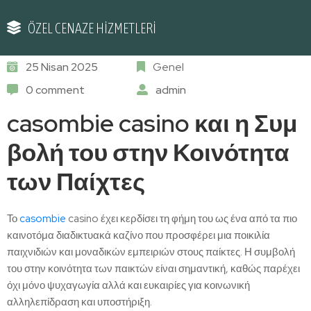
ÖZEL CENAZE HİZMETLERİ
25 Nisan 2025
Genel
0 comment
admin
casombie casino και η Συμ
βολή του στην Κοινότητα
των Παίχτες
Το
casombie
casino έχει κερδίσει τη φήμη του ως ένα από τα πιο
καινοτόμα διαδικτυακά καζίνο που προσφέρει μια ποικιλία
παιχνιδιών και μοναδικών εμπειριών στους παίκτες. Η συμβολή
του στην κοινότητα των παικτών είναι σημαντική, καθώς παρέχει
όχι μόνο ψυχαγωγία αλλά και ευκαιρίες για κοινωνική
αλληλεπίδραση και υποστήριξη.