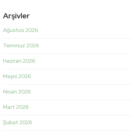
Arşivler
Ağustos 2026
Temmuz 2026
Haziran 2026
Mayıs 2026
Nisan 2026
Mart 2026
Şubat 2026