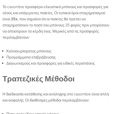
Το casombie προσφέρει ελκυστικά μπόνους και προσφορές για
νέους και υπάρχοντες παίκτες. Οι τυπικοί όροι στοιχηματισμού
είναι
35x
, που σημαίνει ότι οι παίκτες θα πρέπει να
στοιχηματίσουν το ποσό του μπόνους 35 φορές πριν μπορέσουν
να αποσύρουν τα κέρδη τους. Μερικές από τις προσφορές
περιλαμβάνουν:
Καλοσωρίσματος μπόνους
Προγράμματα επιβράβευσης
Διαγωνισμούς και προσφορές για ειδικές περιστάσεις
Τραπεζικές Μέθοδοι
Η διαδικασία κατάθεσης και ανάληψης στο casombie είναι απλή
και ασφαλής. Οι διαθέσιμες μέθοδοι περιλαμβάνουν: