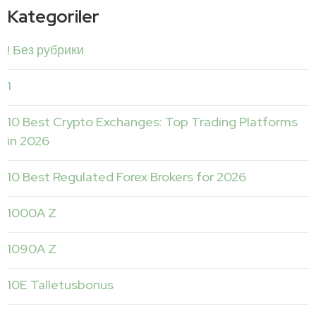
Kategoriler
! Без рубрики
1
10 Best Crypto Exchanges: Top Trading Platforms
in 2026
10 Best Regulated Forex Brokers for 2026
1000A Z
1090A Z
10E Talletusbonus