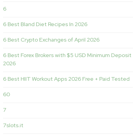
6
6 Best Bland Diet Recipes In 2026
6 Best Crypto Exchanges of April 2026
6 Best Forex Brokers with $5 USD Minimum Deposit ️
2026
6 Best HIIT Workout Apps 2026 Free + Paid Tested
60
7
7slots.it