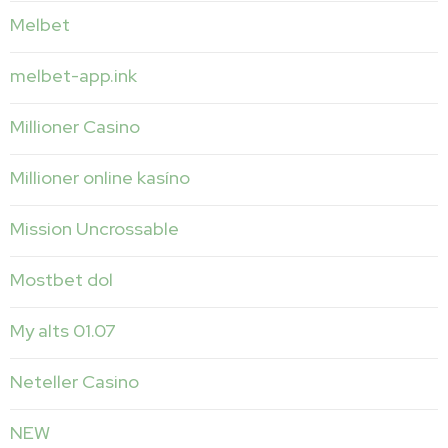
Melbet
melbet-app.ink
Millioner Casino
Millioner online kasíno
Mission Uncrossable
Mostbet dol
My alts 01.07
Neteller Casino
NEW