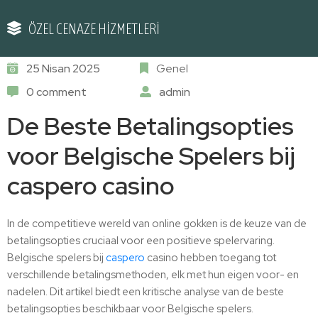
ÖZEL CENAZE HİZMETLERİ
25 Nisan 2025
Genel
0 comment
admin
De Beste Betalingsopties
voor Belgische Spelers bij
caspero casino
In de competitieve wereld van online gokken is de keuze van de
betalingsopties cruciaal voor een positieve spelervaring.
Belgische spelers bij
caspero
casino hebben toegang tot
verschillende betalingsmethoden, elk met hun eigen voor- en
nadelen. Dit artikel biedt een kritische analyse van de beste
betalingsopties beschikbaar voor Belgische spelers.