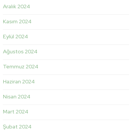
Aralık 2024
Kasım 2024
Eylül 2024
Ağustos 2024
Temmuz 2024
Haziran 2024
Nisan 2024
Mart 2024
Şubat 2024