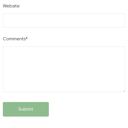
Website
Comments*