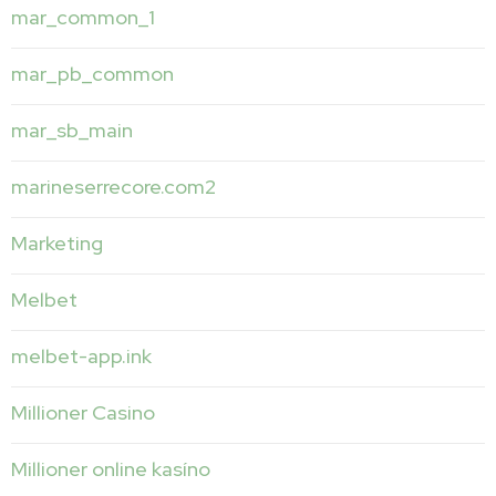
mar_common_1
mar_pb_common
mar_sb_main
marineserrecore.com2
Marketing
Melbet
melbet-app.ink
Millioner Casino
Millioner online kasíno