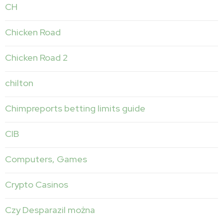
CH
Chicken Road
Chicken Road 2
chilton
Chimpreports betting limits guide
CIB
Computers, Games
Crypto Casinos
Czy Desparazil można