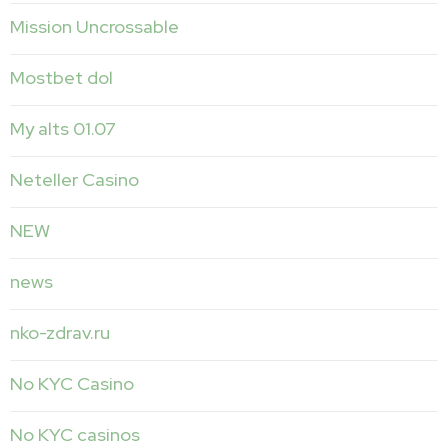
Mission Uncrossable
Mostbet dol
My alts 01.07
Neteller Casino
NEW
news
nko-zdrav.ru
No KYC Casino
No KYC casinos