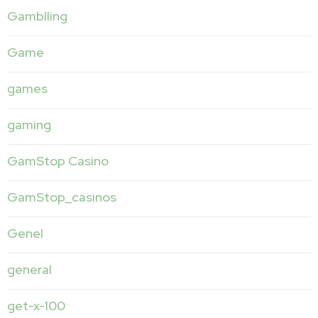
Gamblling
Game
games
gaming
GamStop Casino
GamStop_casinos
Genel
general
get-x-100