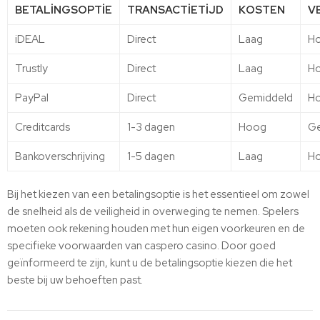
BETALINGSOPTIE
TRANSACTIETIJD
KOSTEN
V
iDEAL
Direct
Laag
H
Trustly
Direct
Laag
H
PayPal
Direct
Gemiddeld
H
Creditcards
1-3 dagen
Hoog
Ge
Bankoverschrijving
1-5 dagen
Laag
H
Bij het kiezen van een betalingsoptie is het essentieel om zowel
de snelheid als de veiligheid in overweging te nemen. Spelers
moeten ook rekening houden met hun eigen voorkeuren en de
specifieke voorwaarden van caspero casino. Door goed
geïnformeerd te zijn, kunt u de betalingsoptie kiezen die het
beste bij uw behoeften past.