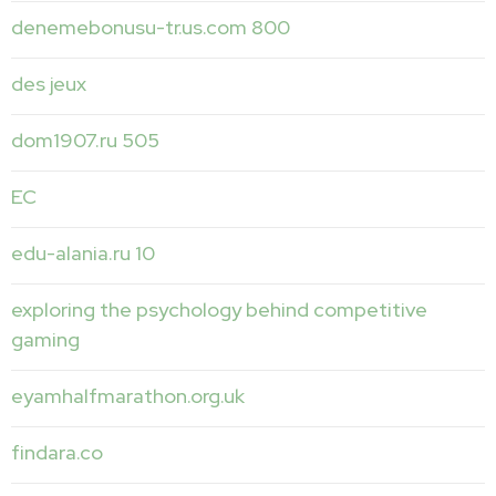
denemebonusu-tr.us.com 800
des jeux
dom1907.ru 505
EC
edu-alania.ru 10
exploring the psychology behind competitive
gaming
eyamhalfmarathon.org.uk
findara.co