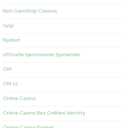
Non GamStop Casinos
nysp
Nyxbet
officielle hjemmeside Spinlander
OM
OM cc
Online Casino
Online Casino Bez Ověření Identity
Online Casino Fonbet