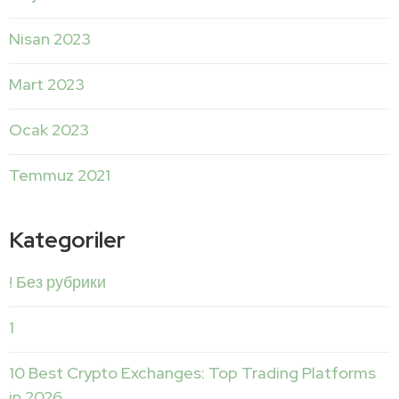
Nisan 2023
Mart 2023
Ocak 2023
Temmuz 2021
Kategoriler
! Без рубрики
1
10 Best Crypto Exchanges: Top Trading Platforms
in 2026