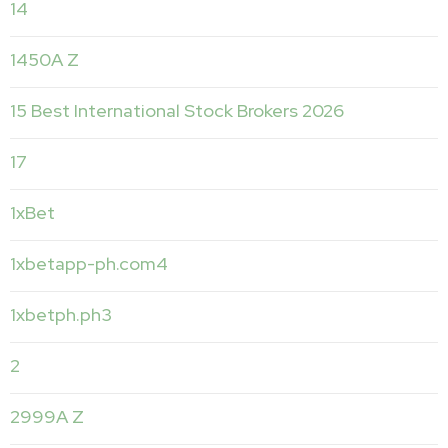
14
1450A Z
15 Best International Stock Brokers 2026
17
1xBet
1xbetapp-ph.com4
1xbetph.ph3
2
2999A Z