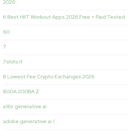
2026
6 Best HIIT Workout Apps 2026 Free + Paid Tested
60
7
7slots.it
8 Lowest Fee Crypto Exchanges 2026
800A 200BA Z
a16z generative ai
adobe generative ai 1