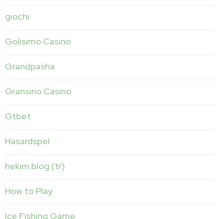
giochi
Golisimo Casino
Grandpasha
Gransino Casino
Gtbet
Hasardspel
hekim.blog (tr)
How to Play
Ice Fishing Game