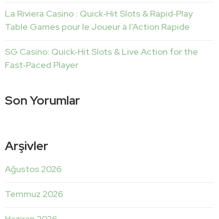
La Riviera Casino : Quick‑Hit Slots & Rapid‑Play
Table Games pour le Joueur à l’Action Rapide
SG Casino: Quick‑Hit Slots & Live Action for the
Fast‑Paced Player
Son Yorumlar
Arşivler
Ağustos 2026
Temmuz 2026
Haziran 2026