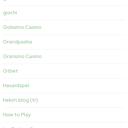
giochi
Golisimo Casino
Grandpasha
Gransino Casino
Gtbet
Hasardspel
hekim.blog (tr)
How to Play