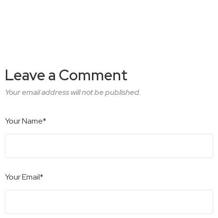
Leave a Comment
Your email address will not be published.
Your Name*
Your Email*