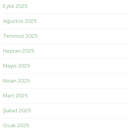
Eylül 2025
Ağustos 2025
Temmuz 2025
Haziran 2025
Mayıs 2025
Nisan 2025
Mart 2025
Şubat 2025
Ocak 2025