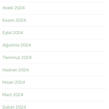
Aralık 2024
Kasım 2024
Eylül 2024
Ağustos 2024
Temmuz 2024
Haziran 2024
Nisan 2024
Mart 2024
Şubat 2024