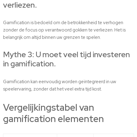
verliezen.
Gamification is bedoeld om de betrokkenheid te verhogen
zonder de focus op verantwoord gokken te verliezen. Het is
belangrijk om altijd binnen uw grenzen te spelen.
Mythe 3: U moet veel tijd investeren
in gamification.
Gamification kan eenvoudig worden geïntegreerd in uw
speelervaring, zonder dat het veel extra tijd kost.
Vergelijkingstabel van
gamification elementen