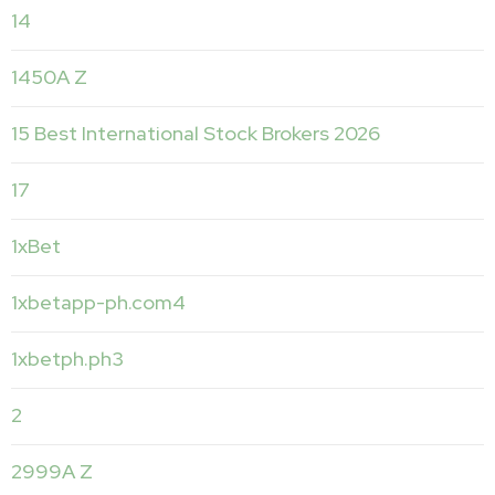
14
1450A Z
15 Best International Stock Brokers 2026
17
1xBet
1xbetapp-ph.com4
1xbetph.ph3
2
2999A Z