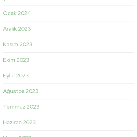
Ocak 2024
Aralık 2023
Kasım 2023
Ekim 2023
Eylül 2023
Ağustos 2023
Temmuz 2023
Haziran 2023