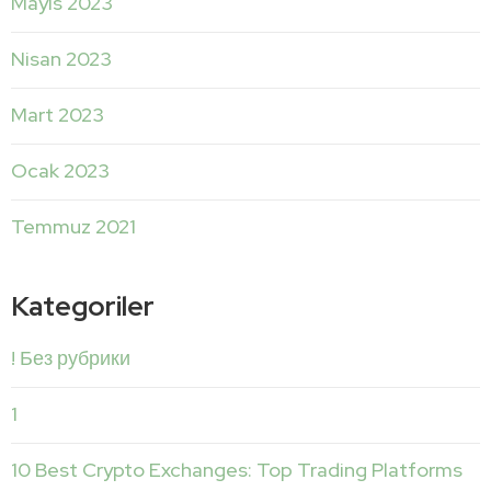
Mayıs 2023
Nisan 2023
Mart 2023
Ocak 2023
Temmuz 2021
Kategoriler
! Без рубрики
1
10 Best Crypto Exchanges: Top Trading Platforms