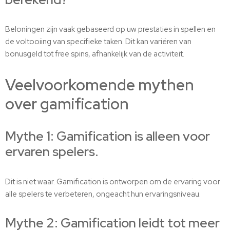
Beloningen zijn vaak gebaseerd op uw prestaties in spellen en
de voltooiing van specifieke taken. Dit kan variëren van
bonusgeld tot free spins, afhankelijk van de activiteit.
Veelvoorkomende mythen
over gamification
Mythe 1: Gamification is alleen voor
ervaren spelers.
Dit is niet waar. Gamification is ontworpen om de ervaring voor
alle spelers te verbeteren, ongeacht hun ervaringsniveau.
Mythe 2: Gamification leidt tot meer