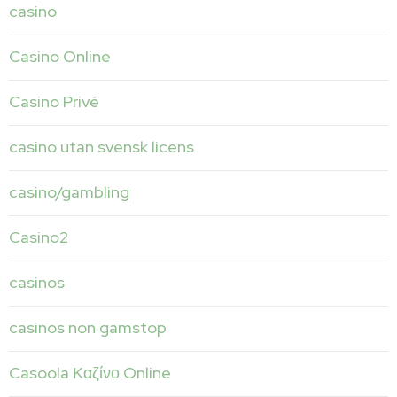
casino
Casino Online
Casino Privé
casino utan svensk licens
casino/gambling
Casino2
casinos
casinos non gamstop
Casoola Καζίνο Online