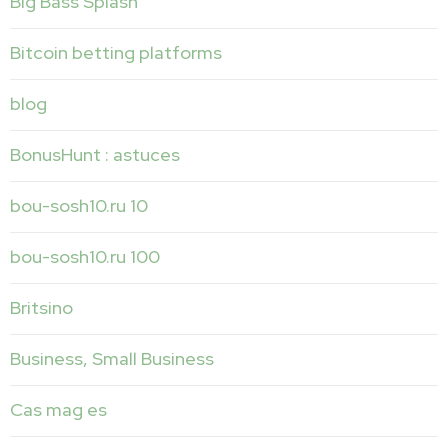
Big Bass Splash
Bitcoin betting platforms
blog
BonusHunt : astuces
bou-sosh10.ru 10
bou-sosh10.ru 100
Britsino
Business, Small Business
Cas mag es