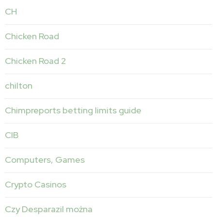
CH
Chicken Road
Chicken Road 2
chilton
Chimpreports betting limits guide
CIB
Computers, Games
Crypto Casinos
Czy Desparazil można