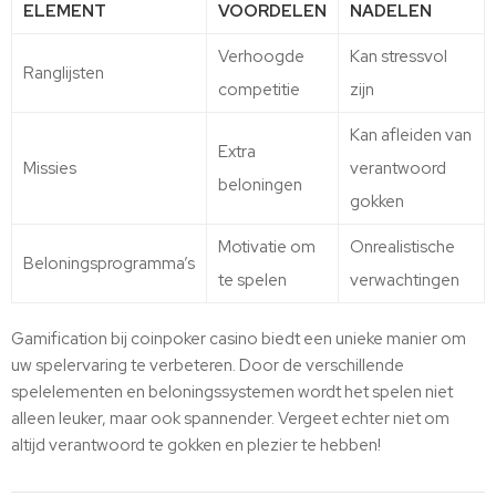
ELEMENT
VOORDELEN
NADELEN
Verhoogde
Kan stressvol
Ranglijsten
competitie
zijn
Kan afleiden van
Extra
Missies
verantwoord
beloningen
gokken
Motivatie om
Onrealistische
Beloningsprogramma’s
te spelen
verwachtingen
Gamification bij coinpoker casino biedt een unieke manier om
uw spelervaring te verbeteren. Door de verschillende
spelelementen en beloningssystemen wordt het spelen niet
alleen leuker, maar ook spannender. Vergeet echter niet om
altijd verantwoord te gokken en plezier te hebben!