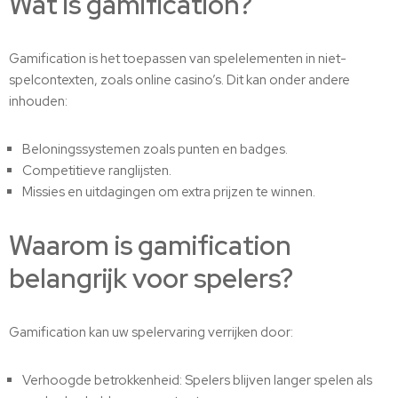
Wat is gamification?
Gamification is het toepassen van spelelementen in niet-
spelcontexten, zoals online casino’s. Dit kan onder andere
inhouden:
Beloningssystemen zoals punten en badges.
Competitieve ranglijsten.
Missies en uitdagingen om extra prijzen te winnen.
Waarom is gamification
belangrijk voor spelers?
Gamification kan uw spelervaring verrijken door:
Verhoogde betrokkenheid: Spelers blijven langer spelen als