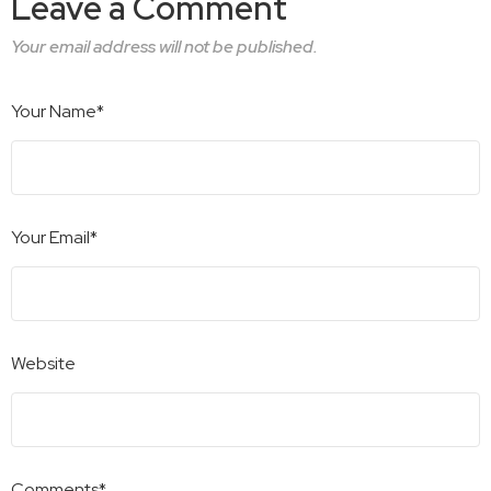
Leave a Comment
Your email address will not be published.
Your Name*
Your Email*
Website
Comments*