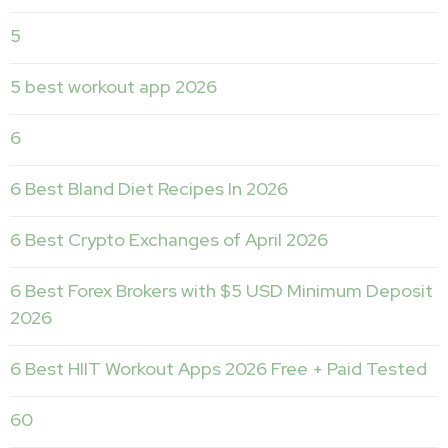
5
5 best workout app 2026
6
6 Best Bland Diet Recipes In 2026
6 Best Crypto Exchanges of April 2026
6 Best Forex Brokers with $5 USD Minimum Deposit ️
2026
6 Best HIIT Workout Apps 2026 Free + Paid Tested
60