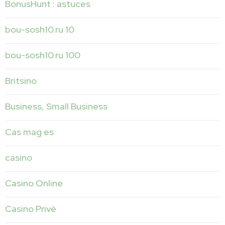
BonusHunt : astuces
bou-sosh10.ru 10
bou-sosh10.ru 100
Britsino
Business, Small Business
Cas mag es
casino
Casino Online
Casino Privé