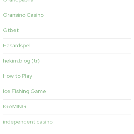
Gransino Casino
Gtbet
Hasardspel
hekim.blog (tr)
How to Play
Ice Fishing Game
IGAMING
independent casino