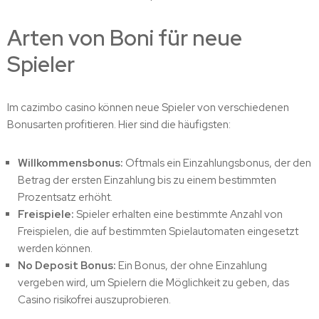
Arten von Boni für neue
Spieler
Im cazimbo casino können neue Spieler von verschiedenen
Bonusarten profitieren. Hier sind die häufigsten:
Willkommensbonus:
Oftmals ein Einzahlungsbonus, der den
Betrag der ersten Einzahlung bis zu einem bestimmten
Prozentsatz erhöht.
Freispiele:
Spieler erhalten eine bestimmte Anzahl von
Freispielen, die auf bestimmten Spielautomaten eingesetzt
werden können.
No Deposit Bonus:
Ein Bonus, der ohne Einzahlung
vergeben wird, um Spielern die Möglichkeit zu geben, das
Casino risikofrei auszuprobieren.