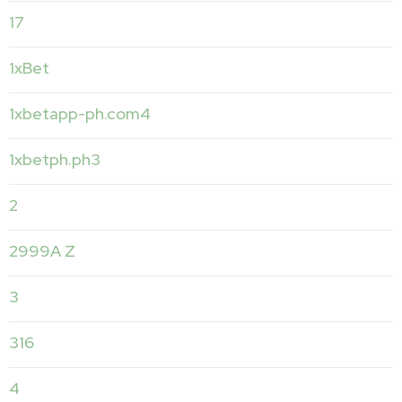
17
1xBet
1xbetapp-ph.com4
1xbetph.ph3
2
2999A Z
3
316
4