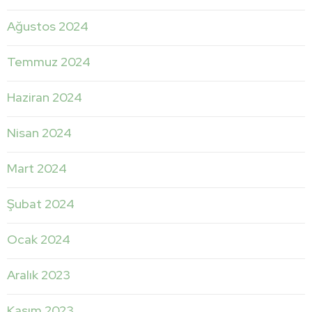
Ağustos 2024
Temmuz 2024
Haziran 2024
Nisan 2024
Mart 2024
Şubat 2024
Ocak 2024
Aralık 2023
Kasım 2023