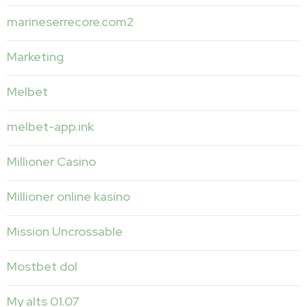
marineserrecore.com2
Marketing
Melbet
melbet-app.ink
Millioner Casino
Millioner online kasíno
Mission Uncrossable
Mostbet dol
My alts 01.07