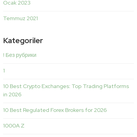
Ocak 2023
Temmuz 2021
Kategoriler
! Без рубрики
1
10 Best Crypto Exchanges: Top Trading Platforms
in 2026
10 Best Regulated Forex Brokers for 2026
1000A Z