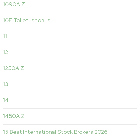
1090A Z
10E Talletusbonus
11
12
1250A Z
13
14
1450A Z
15 Best International Stock Brokers 2026