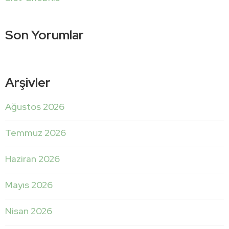
Son Yorumlar
Arşivler
Ağustos 2026
Temmuz 2026
Haziran 2026
Mayıs 2026
Nisan 2026