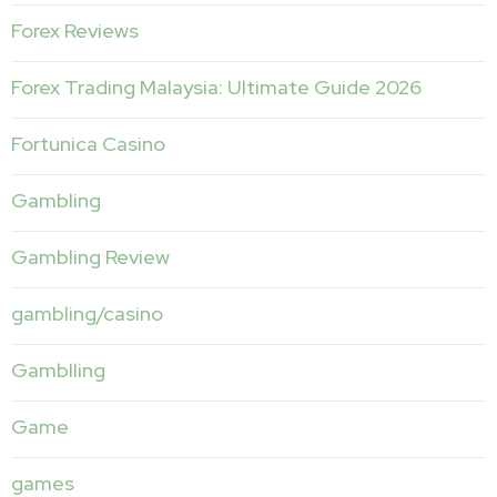
Forex Reviews
Forex Trading Malaysia: Ultimate Guide 2026
Fortunica Casino
Gambling
Gambling Review
gambling/casino
Gamblling
Game
games