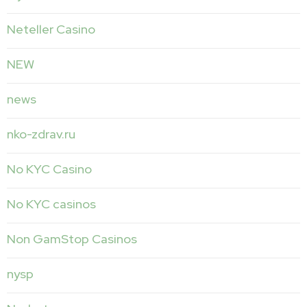
Neteller Casino
NEW
news
nko-zdrav.ru
No KYC Casino
No KYC casinos
Non GamStop Casinos
nysp