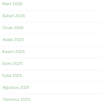
Mart 2026
Şubat 2026
Ocak 2026
Aralık 2025
Kasım 2025
Ekim 2025
Eylül 2025
Ağustos 2025
Temmuz 2025