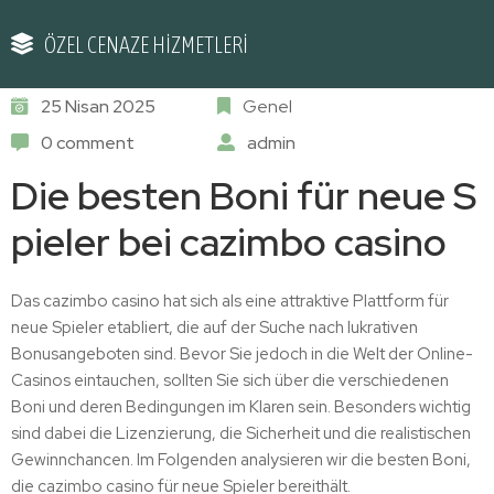
ÖZEL CENAZE HİZMETLERİ
25 Nisan 2025
Genel
0 comment
admin
Die besten Boni für neue S
pieler bei cazimbo casino
Das cazimbo casino hat sich als eine attraktive Plattform für
neue Spieler etabliert, die auf der Suche nach lukrativen
Bonusangeboten sind. Bevor Sie jedoch in die Welt der Online-
Casinos eintauchen, sollten Sie sich über die verschiedenen
Boni und deren Bedingungen im Klaren sein. Besonders wichtig
sind dabei die Lizenzierung, die Sicherheit und die realistischen
Gewinnchancen. Im Folgenden analysieren wir die besten Boni,
die cazimbo casino für neue Spieler bereithält.