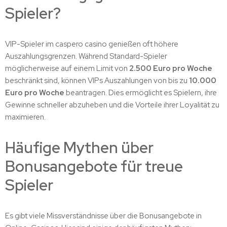
Spieler?
VIP-Spieler im caspero casino genießen oft höhere
Auszahlungsgrenzen. Während Standard-Spieler
möglicherweise auf einem Limit von
2.500 Euro pro Woche
beschränkt sind, können VIPs Auszahlungen von bis zu
10.000
Euro pro Woche
beantragen. Dies ermöglicht es Spielern, ihre
Gewinne schneller abzuheben und die Vorteile ihrer Loyalität zu
maximieren.
Häufige Mythen über
Bonusangebote für treue
Spieler
Es gibt viele Missverständnisse über die Bonusangebote in