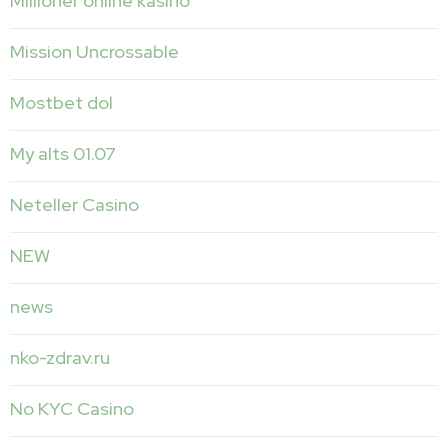
Millioner online kasíno
Mission Uncrossable
Mostbet dol
My alts 01.07
Neteller Casino
NEW
news
nko-zdrav.ru
No KYC Casino