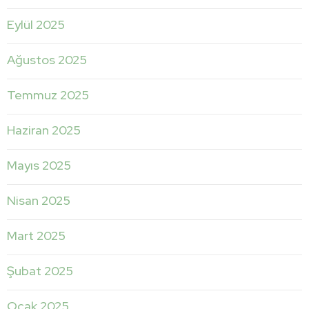
Eylül 2025
Ağustos 2025
Temmuz 2025
Haziran 2025
Mayıs 2025
Nisan 2025
Mart 2025
Şubat 2025
Ocak 2025