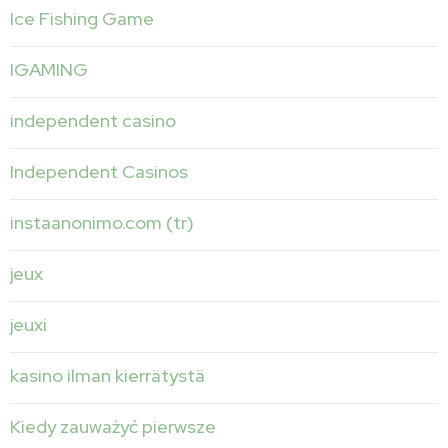
Ice Fishing Game
IGAMING
independent casino
Independent Casinos
instaanonimo.com (tr)
jeux
jeuxi
kasino ilman kierrätystä
Kiedy zauważyć pierwsze