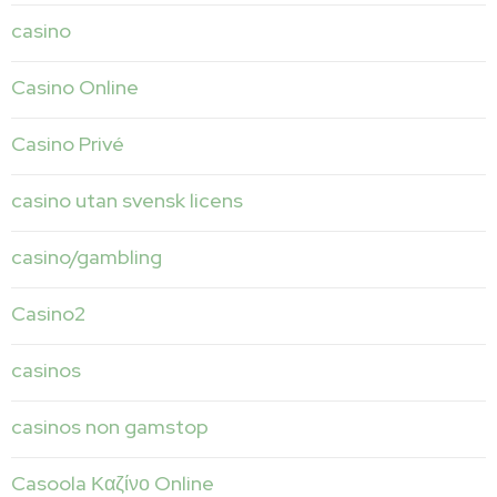
casino
Casino Online
Casino Privé
casino utan svensk licens
casino/gambling
Casino2
casinos
casinos non gamstop
Casoola Καζίνο Online