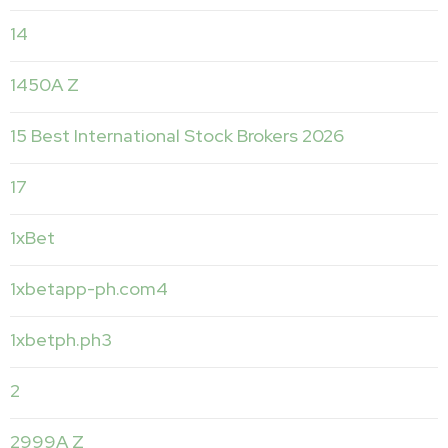
14
1450A Z
15 Best International Stock Brokers 2026
17
1xBet
1xbetapp-ph.com4
1xbetph.ph3
2
2999A Z