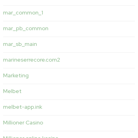
mar_common_1
mar_pb_common
mar_sb_main
marineserrecore.com2
Marketing
Melbet
melbet-app.ink
Millioner Casino