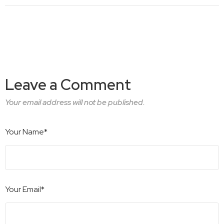
Leave a Comment
Your email address will not be published.
Your Name*
Your Email*