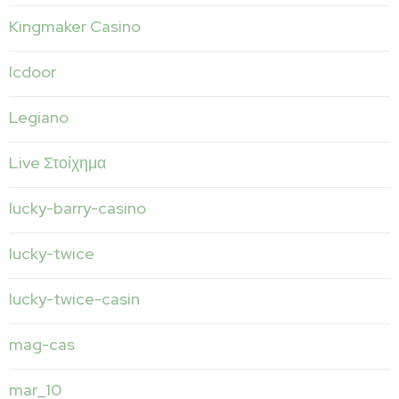
Kingmaker Casino
lcdoor
Legiano
Live Στοίχημα
lucky-barry-casino
lucky-twice
lucky-twice-casin
mag-cas
mar_10