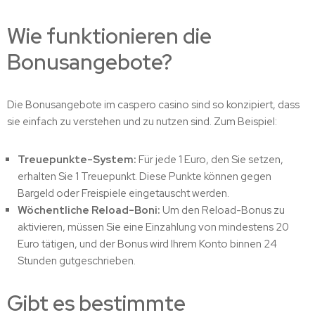
Wie funktionieren die
Bonusangebote?
Die Bonusangebote im caspero casino sind so konzipiert, dass
sie einfach zu verstehen und zu nutzen sind. Zum Beispiel:
Treuepunkte-System:
Für jede 1 Euro, den Sie setzen,
erhalten Sie 1 Treuepunkt. Diese Punkte können gegen
Bargeld oder Freispiele eingetauscht werden.
Wöchentliche Reload-Boni:
Um den Reload-Bonus zu
aktivieren, müssen Sie eine Einzahlung von mindestens 20
Euro tätigen, und der Bonus wird Ihrem Konto binnen 24
Stunden gutgeschrieben.
Gibt es bestimmte