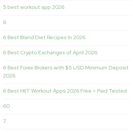
5 best workout app 2026
6
6 Best Bland Diet Recipes In 2026
6 Best Crypto Exchanges of April 2026
6 Best Forex Brokers with $5 USD Minimum Deposit ️
2026
6 Best HIIT Workout Apps 2026 Free + Paid Tested
60
7