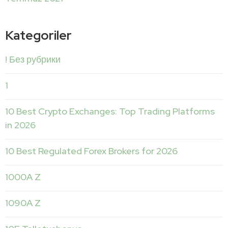
Kategoriler
! Без рубрики
1
10 Best Crypto Exchanges: Top Trading Platforms
in 2026
10 Best Regulated Forex Brokers for 2026
1000A Z
1090A Z