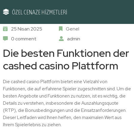
ÖZEL CENAZE HİZMETLERİ
25 Nisan 2025
Genel
0 comment
admin
Die besten Funktionen der
cashed casino Plattform
Die cashed casino Plattform bietet eine Vielzahl von
Funktionen, die auf erfahrene Spieler zugeschnitten sind. Um die
besten Angebote und Funktionen zu nutzen, ist es wichtig, die
Details zu verstehen, insbesondere die Auszahlungsquote
(RTP), die Bonusbedingungen und die Einsatzanforderungen.
Dieser Leitfaden wird Ihnen helfen, den maximalen Wert aus
Ihrem Spielerlebnis zu ziehen.