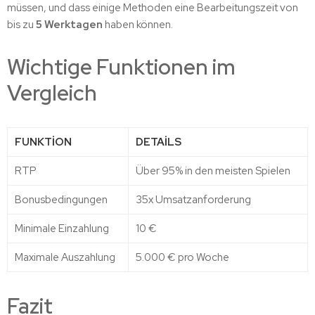
müssen, und dass einige Methoden eine Bearbeitungszeit von
bis zu
5 Werktagen
haben können.
Wichtige Funktionen im
Vergleich
FUNKTION
DETAILS
RTP
Über 95% in den meisten Spielen
Bonusbedingungen
35x Umsatzanforderung
Minimale Einzahlung
10 €
Maximale Auszahlung
5.000 € pro Woche
Fazit