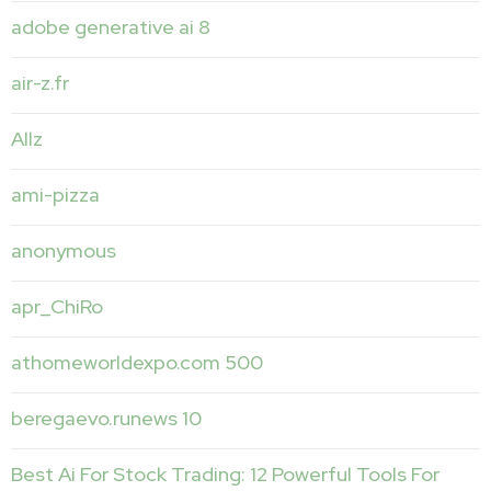
adobe generative ai 8
air-z.fr
Allz
ami-pizza
anonymous
apr_ChiRo
athomeworldexpo.com 500
beregaevo.runews 10
Best Ai For Stock Trading: 12 Powerful Tools For