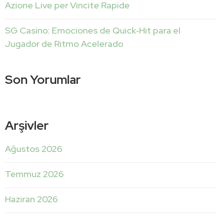
Azione Live per Vincite Rapide
SG Casino: Emociones de Quick‑Hit para el
Jugador de Ritmo Acelerado
Son Yorumlar
Arşivler
Ağustos 2026
Temmuz 2026
Haziran 2026