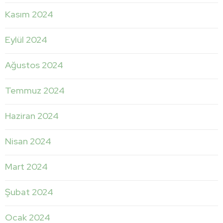
Kasım 2024
Eylül 2024
Ağustos 2024
Temmuz 2024
Haziran 2024
Nisan 2024
Mart 2024
Şubat 2024
Ocak 2024