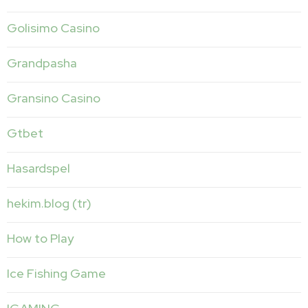
Golisimo Casino
Grandpasha
Gransino Casino
Gtbet
Hasardspel
hekim.blog (tr)
How to Play
Ice Fishing Game