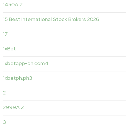
1450A Z
15 Best International Stock Brokers 2026
17
1xBet
1xbetapp-ph.com4
1xbetph.ph3
2
2999A Z
3