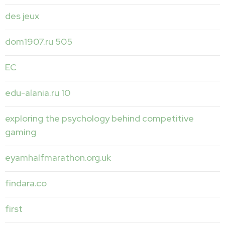
des jeux
dom1907.ru 505
EC
edu-alania.ru 10
exploring the psychology behind competitive
gaming
eyamhalfmarathon.org.uk
findara.co
first