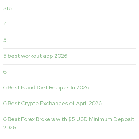
316
4
5
5 best workout app 2026
6
6 Best Bland Diet Recipes In 2026
6 Best Crypto Exchanges of April 2026
6 Best Forex Brokers with $5 USD Minimum Deposit ️
2026