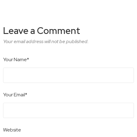
Leave a Comment
Your email address will not be published.
Your Name*
Your Email*
Website