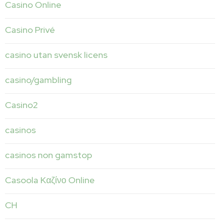
Casino Online
Casino Privé
casino utan svensk licens
casino/gambling
Casino2
casinos
casinos non gamstop
Casoola Καζίνο Online
CH