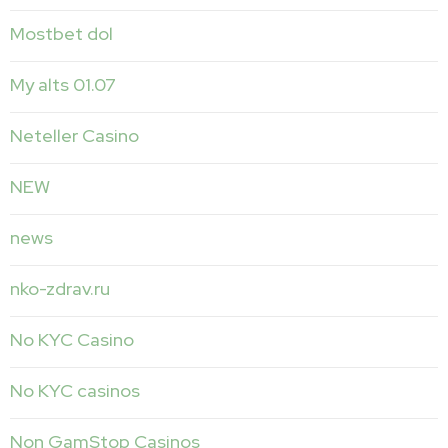
Mostbet dol
My alts 01.07
Neteller Casino
NEW
news
nko-zdrav.ru
No KYC Casino
No KYC casinos
Non GamStop Casinos