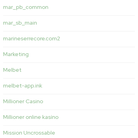
mar_pb_common
mar_sb_main
marineserrecore.com2
Marketing
Melbet
melbet-app.ink
Millioner Casino
Millioner online kasíno
Mission Uncrossable