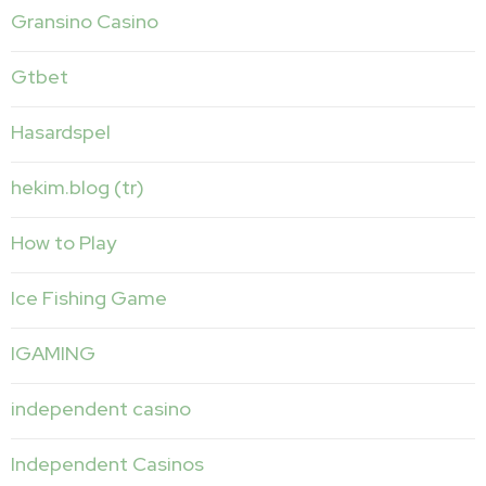
Gransino Casino
Gtbet
Hasardspel
hekim.blog (tr)
How to Play
Ice Fishing Game
IGAMING
independent casino
Independent Casinos