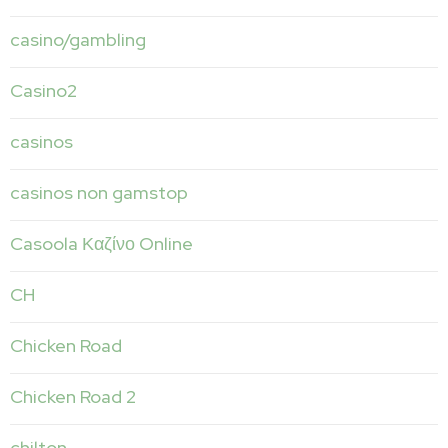
casino/gambling
Casino2
casinos
casinos non gamstop
Casoola Καζίνο Online
CH
Chicken Road
Chicken Road 2
chilton