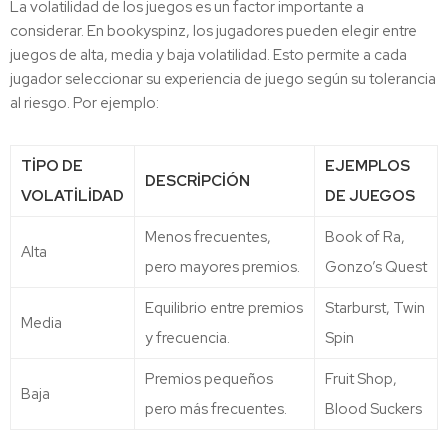
La volatilidad de los juegos es un factor importante a
considerar. En bookyspinz, los jugadores pueden elegir entre
juegos de alta, media y baja volatilidad. Esto permite a cada
jugador seleccionar su experiencia de juego según su tolerancia
al riesgo. Por ejemplo:
TIPO DE
EJEMPLOS
DESCRIPCIÓN
VOLATILIDAD
DE JUEGOS
Menos frecuentes,
Book of Ra,
Alta
pero mayores premios.
Gonzo’s Quest
Equilibrio entre premios
Starburst, Twin
Media
y frecuencia.
Spin
Premios pequeños
Fruit Shop,
Baja
pero más frecuentes.
Blood Suckers