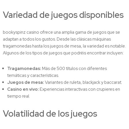
Variedad de juegos disponibles
bookyspinz casino ofrece una amplia gama de juegos que se
adaptan a todos los gustos. Desde las clásicas máquinas
tragamonedas hasta los juegos de mesa, la variedad es notable.
Algunos de los tipos de juegos que podréis encontrar incluyen:
Tragamonedas:
Más de 500 títulos con diferentes
temáticas y características.
Juegos de mesa:
Variantes de ruleta, blackjack y baccarat.
Casino en vivo:
Experiencias interactivas con crupieres en
tiempo real.
Volatilidad de los juegos