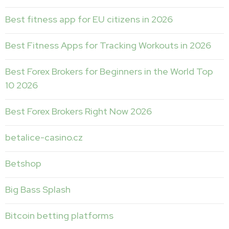
Best fitness app for EU citizens in 2026
Best Fitness Apps for Tracking Workouts in 2026
Best Forex Brokers for Beginners in the World Top
10 2026
Best Forex Brokers Right Now 2026
betalice-casino.cz
Betshop
Big Bass Splash
Bitcoin betting platforms