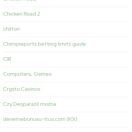
Chicken Road 2
chilton
Chimpreports betting limits guide
CIB
Computers, Games
Crypto Casinos
Czy Desparazil można
denemebonusu-tr.us.com 800