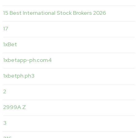
15 Best International Stock Brokers 2026
17
1xBet
1xbetapp-ph.com4
1xbetph.ph3
2
2999A Z
3