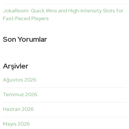
JokaRoom: Quick Wins and High‑Intensity Slots for
Fast‑Paced Players
Son Yorumlar
Arşivler
Ağustos 2026
Temmuz 2026
Haziran 2026
Mayıs 2026