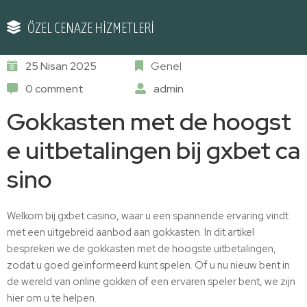
ÖZEL CENAZE HİZMETLERİ
25 Nisan 2025
Genel
0 comment
admin
Gokkasten met de hoogst
e uitbetalingen bij gxbet ca
sino
Welkom bij gxbet casino, waar u een spannende ervaring vindt
met een uitgebreid aanbod aan gokkasten. In dit artikel
bespreken we de gokkasten met de hoogste uitbetalingen,
zodat u goed geïnformeerd kunt spelen. Of u nu nieuw bent in
de wereld van online gokken of een ervaren speler bent, we zijn
hier om u te helpen.