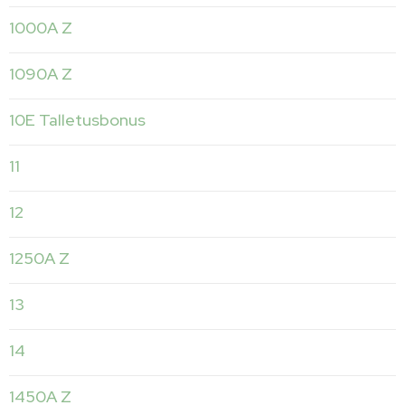
1000A Z
1090A Z
10E Talletusbonus
11
12
1250A Z
13
14
1450A Z