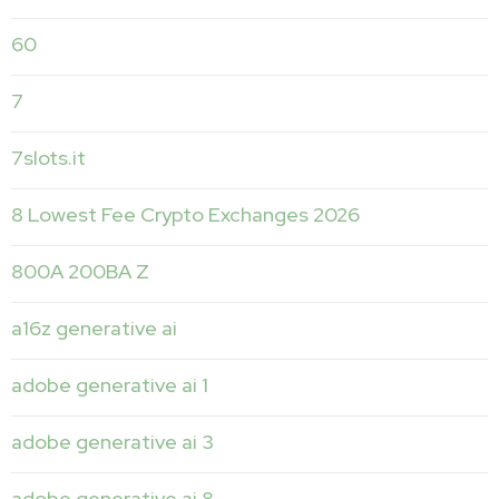
60
7
7slots.it
8 Lowest Fee Crypto Exchanges 2026
800A 200BA Z
a16z generative ai
adobe generative ai 1
adobe generative ai 3
adobe generative ai 8