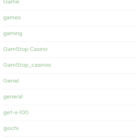
Game
games
gaming
GamStop Casino
GamStop_casinos
Genel
general
get-x-100
giochi