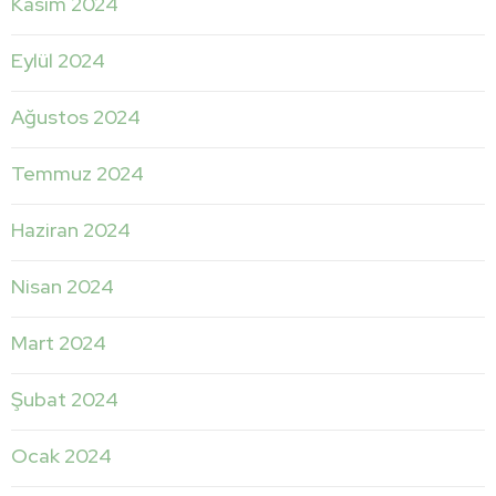
Kasım 2024
Eylül 2024
Ağustos 2024
Temmuz 2024
Haziran 2024
Nisan 2024
Mart 2024
Şubat 2024
Ocak 2024