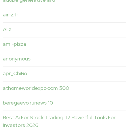
air-z.fr
Allz
ami-pizza
anonymous
apr_ChiRo
athomeworldexpo.com 500
beregaevo.runews 10
Best Ai For Stock Trading: 12 Powerful Tools For
Investors 2026