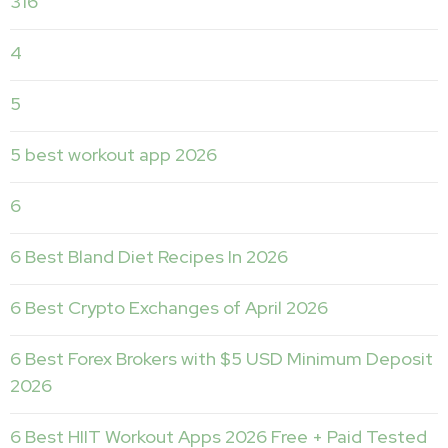
316
4
5
5 best workout app 2026
6
6 Best Bland Diet Recipes In 2026
6 Best Crypto Exchanges of April 2026
6 Best Forex Brokers with $5 USD Minimum Deposit ️
2026
6 Best HIIT Workout Apps 2026 Free + Paid Tested