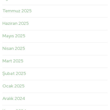
Temmuz 2025
Haziran 2025
Mayıs 2025
Nisan 2025
Mart 2025
Şubat 2025
Ocak 2025
Aralık 2024