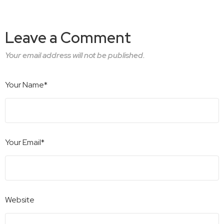
Leave a Comment
Your email address will not be published.
Your Name*
Your Email*
Website