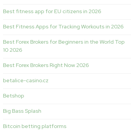
Best fitness app for EU citizens in 2026
Best Fitness Apps for Tracking Workouts in 2026
Best Forex Brokers for Beginners in the World Top
10 2026
Best Forex Brokers Right Now 2026
betalice-casino.cz
Betshop
Big Bass Splash
Bitcoin betting platforms