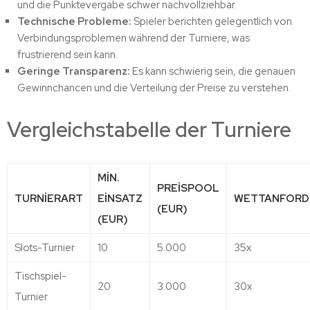
und die Punktevergabe schwer nachvollziehbar.
Technische Probleme:
Spieler berichten gelegentlich von
Verbindungsproblemen während der Turniere, was
frustrierend sein kann.
Geringe Transparenz:
Es kann schwierig sein, die genauen
Gewinnchancen und die Verteilung der Preise zu verstehen.
Vergleichstabelle der Turniere
MIN.
PREISPOOL
TURNIERART
EINSATZ
WETTANFORD
(EUR)
(EUR)
Slots-Turnier
10
5.000
35x
Tischspiel-
20
3.000
30x
Turnier