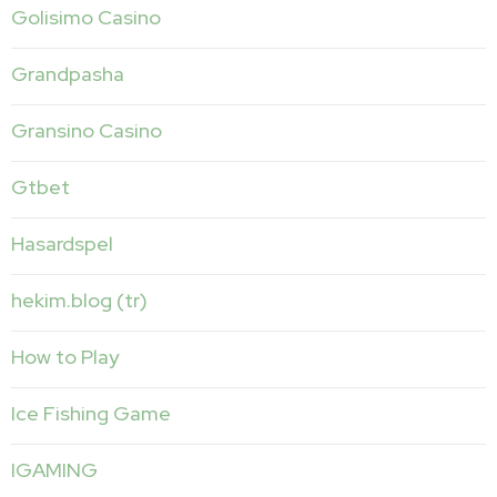
Golisimo Casino
Grandpasha
Gransino Casino
Gtbet
Hasardspel
hekim.blog (tr)
How to Play
Ice Fishing Game
IGAMING