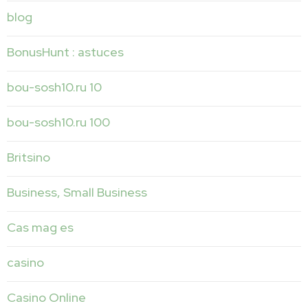
blog
BonusHunt : astuces
bou-sosh10.ru 10
bou-sosh10.ru 100
Britsino
Business, Small Business
Cas mag es
casino
Casino Online