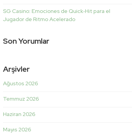
SG Casino: Emociones de Quick‑Hit para el
Jugador de Ritmo Acelerado
Son Yorumlar
Arşivler
Ağustos 2026
Temmuz 2026
Haziran 2026
Mayıs 2026