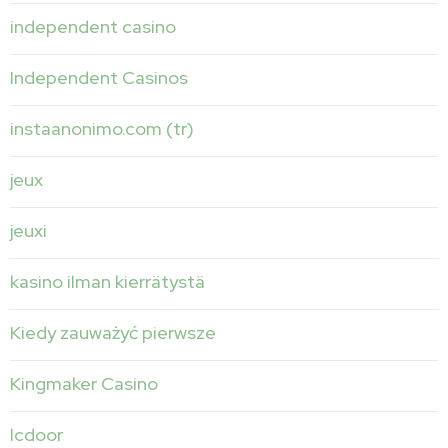
independent casino
Independent Casinos
instaanonimo.com (tr)
jeux
jeuxi
kasino ilman kierrätystä
Kiedy zauważyć pierwsze
Kingmaker Casino
lcdoor