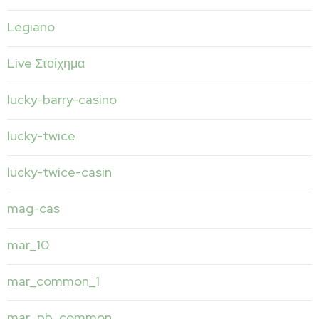
Legiano
Live Στοίχημα
lucky-barry-casino
lucky-twice
lucky-twice-casin
mag-cas
mar_10
mar_common_1
mar_pb_common