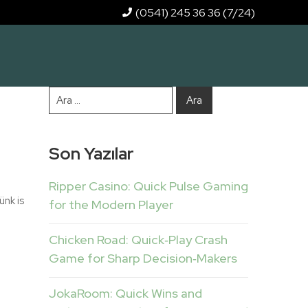
(0541) 245 36 36 (7/24)
Son Yazılar
Ripper Casino: Quick Pulse Gaming
ünk is
for the Modern Player
Chicken Road: Quick‑Play Crash
Game for Sharp Decision‑Makers
JokaRoom: Quick Wins and