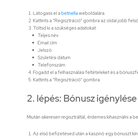
Látogass el a
betnella
weboldalára.
Kattints a “Regisztráció” gombra az oldal jobb fels
Töltsd ki a szükséges adatokat:
Teljes név
Email cím
Jelszó
Születési dátum
Telefonszám
Fogadd el a felhasználási feltételeket és a bónuszfe
Kattints a “Regisztráció” gombra.
2. lépés: Bónusz igénylése
Miután sikeresen regisztráltál, érdemes kihasználni a be
Az első befizetésed után a kaszinó egy bónuszt kín