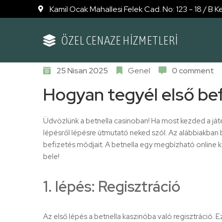
Kamil Ocak Mahallesi Felek Cad. No: 123 - 18 / B K
ÖZEL CENAZE HİZMETLERİ
25 Nisan 2025
Genel
0 comment
Hogyan tegyél első bef
Üdvözlünk a betnella casinoban! Ha most kezded a játé
lépésről lépésre útmutató neked szól. Az alábbiakban 
befizetés módjait. A betnella egy megbízható online k
bele!
1. lépés: Regisztráció
Az első lépés a betnella kaszinóba való regisztráció. 