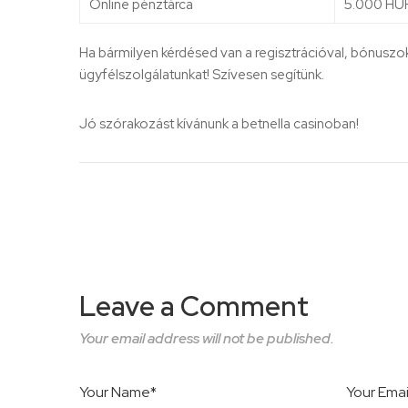
Online pénztárca
5.000 HU
Ha bármilyen kérdésed van a regisztrációval, bónuszok
ügyfélszolgálatunkat! Szívesen segítünk.
Jó szórakozást kívánunk a betnella casinoban!
Leave a Comment
Your email address will not be published.
Your Name*
Your Emai