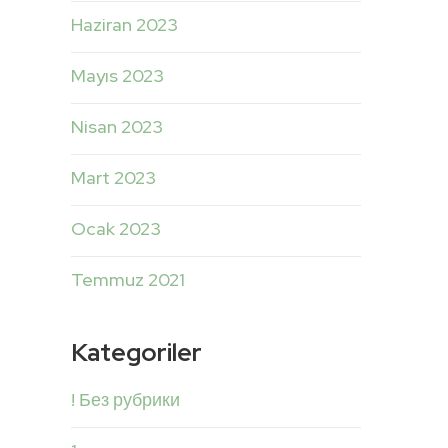
Haziran 2023
Mayıs 2023
Nisan 2023
Mart 2023
Ocak 2023
Temmuz 2021
Kategoriler
! Без рубрики