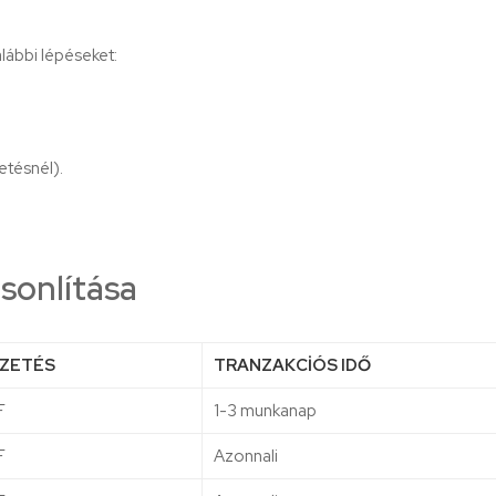
lábbi lépéseket:
etésnél).
sonlítása
IZETÉS
TRANZAKCIÓS IDŐ
F
1-3 munkanap
F
Azonnali