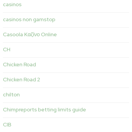
casinos
casinos non gamstop
Casoola Καζίνο Online
CH
Chicken Road
Chicken Road 2
chilton
Chimpreports betting limits guide
CIB