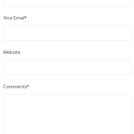
Your Email*
Website
Comments*