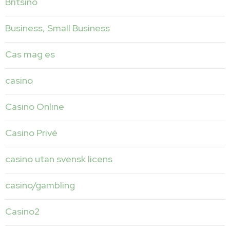
Britsino
Business, Small Business
Cas mag es
casino
Casino Online
Casino Privé
casino utan svensk licens
casino/gambling
Casino2