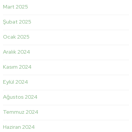
Mart 2025
Şubat 2025
Ocak 2025
Aralık 2024
Kasım 2024
Eylül 2024
Ağustos 2024
Temmuz 2024
Haziran 2024