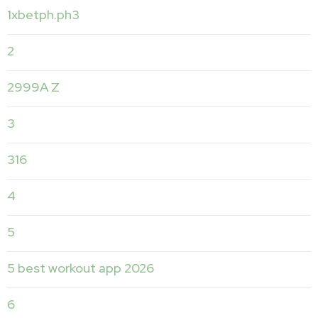
1xbetph.ph3
2
2999A Z
3
316
4
5
5 best workout app 2026
6