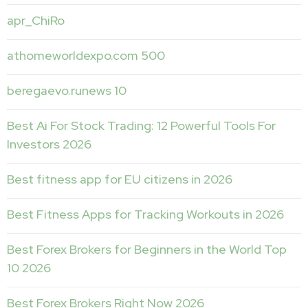
apr_ChiRo
athomeworldexpo.com 500
beregaevo.runews 10
Best Ai For Stock Trading: 12 Powerful Tools For
Investors 2026
Best fitness app for EU citizens in 2026
Best Fitness Apps for Tracking Workouts in 2026
Best Forex Brokers for Beginners in the World Top
10 2026
Best Forex Brokers Right Now 2026