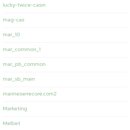
lucky-twice-casin
mag-cas
mar_10
mar_common_1
mar_pb_common
mar_sb_main
marineserrecore.com2
Marketing
Melbet