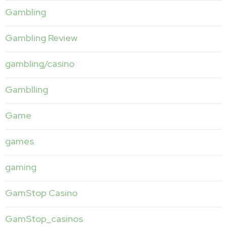
Gambling
Gambling Review
gambling/casino
Gamblling
Game
games
gaming
GamStop Casino
GamStop_casinos