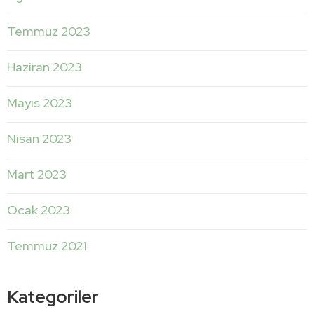
Temmuz 2023
Haziran 2023
Mayıs 2023
Nisan 2023
Mart 2023
Ocak 2023
Temmuz 2021
Kategoriler