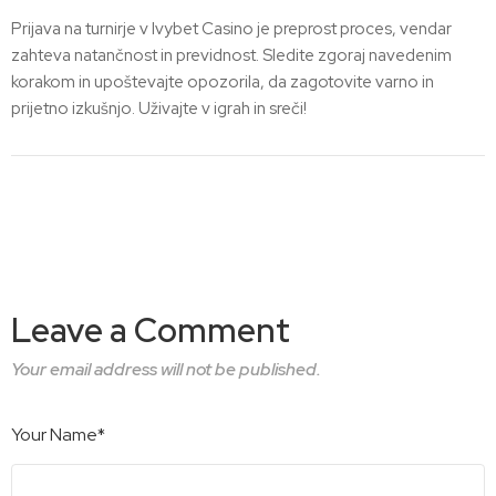
Prijava na turnirje v Ivybet Casino je preprost proces, vendar
zahteva natančnost in previdnost. Sledite zgoraj navedenim
korakom in upoštevajte opozorila, da zagotovite varno in
prijetno izkušnjo. Uživajte v igrah in sreči!
Leave a Comment
Your email address will not be published.
Your Name*