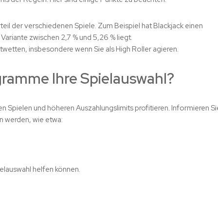
teil der verschiedenen Spiele. Zum Beispiel hat Blackjack einen
Variante zwischen 2,7 % und 5,26 % liegt.
wetten, insbesondere wenn Sie als High Roller agieren.
gramme Ihre Spielauswahl?
en Spielen und höheren Auszahlungslimits profitieren. Informieren Si
en werden, wie etwa:
elauswahl helfen können.