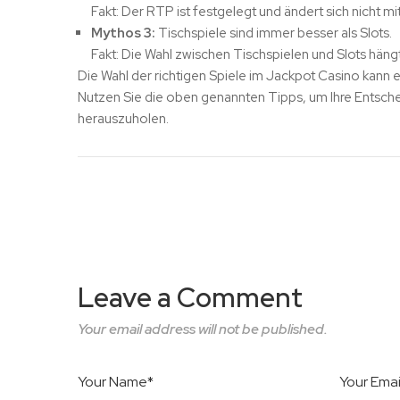
Fakt: Der RTP ist festgelegt und ändert sich nicht m
Mythos 3:
Tischspiele sind immer besser als Slots.
Fakt: Die Wahl zwischen Tischspielen und Slots hängt 
Die Wahl der richtigen Spiele im Jackpot Casino kann e
Nutzen Sie die oben genannten Tipps, um Ihre Entsche
herauszuholen.
Leave a Comment
Your email address will not be published.
Your Name*
Your Emai