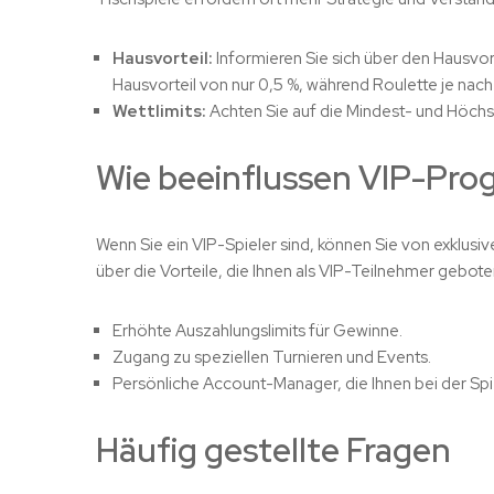
Hausvorteil:
Informieren Sie sich über den Hausvor
Hausvorteil von nur 0,5 %, während Roulette je nach 
Wettlimits:
Achten Sie auf die Mindest- und Höchst
Wie beeinflussen VIP-Pro
Wenn Sie ein VIP-Spieler sind, können Sie von exklusiv
über die Vorteile, die Ihnen als VIP-Teilnehmer gebot
Erhöhte Auszahlungslimits für Gewinne.
Zugang zu speziellen Turnieren und Events.
Persönliche Account-Manager, die Ihnen bei der Spi
Häufig gestellte Fragen