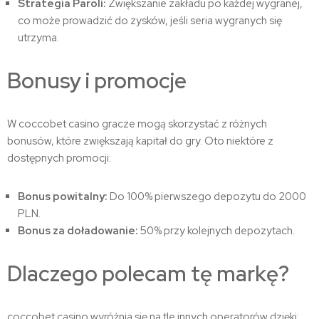
Strategia Paroli:
Zwiększanie zakładu po każdej wygranej,
co może prowadzić do zysków, jeśli seria wygranych się
utrzyma.
Bonusy i promocje
W coccobet casino gracze mogą skorzystać z różnych
bonusów, które zwiększają kapitał do gry. Oto niektóre z
dostępnych promocji:
Bonus powitalny:
Do 100% pierwszego depozytu do 2000
PLN.
Bonus za doładowanie:
50% przy kolejnych depozytach.
Dlaczego polecam tę markę?
coccobet casino wyróżnia się na tle innych operatorów dzięki: