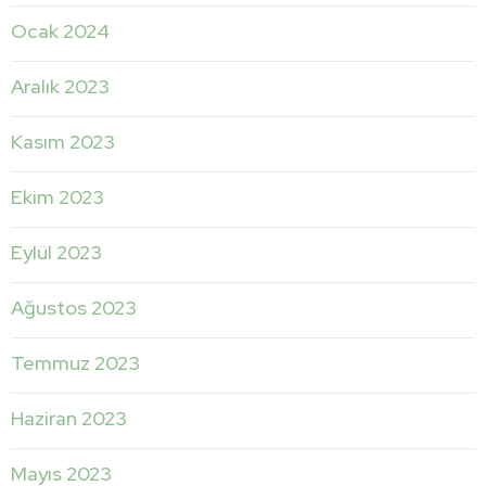
Ocak 2024
Aralık 2023
Kasım 2023
Ekim 2023
Eylül 2023
Ağustos 2023
Temmuz 2023
Haziran 2023
Mayıs 2023