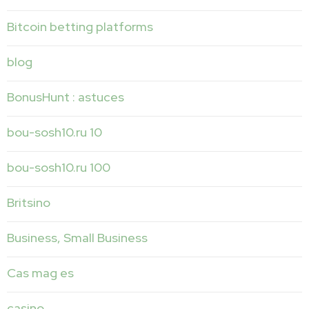
Bitcoin betting platforms
blog
BonusHunt : astuces
bou-sosh10.ru 10
bou-sosh10.ru 100
Britsino
Business, Small Business
Cas mag es
casino