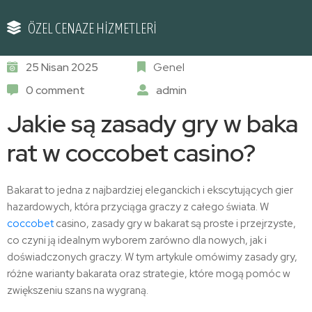
ÖZEL CENAZE HİZMETLERİ
25 Nisan 2025
Genel
0 comment
admin
Jakie są zasady gry w baka
rat w coccobet casino?
Bakarat to jedna z najbardziej eleganckich i ekscytujących gier
hazardowych, która przyciąga graczy z całego świata. W
coccobet
casino, zasady gry w bakarat są proste i przejrzyste,
co czyni ją idealnym wyborem zarówno dla nowych, jak i
doświadczonych graczy. W tym artykule omówimy zasady gry,
różne warianty bakarata oraz strategie, które mogą pomóc w
zwiększeniu szans na wygraną.