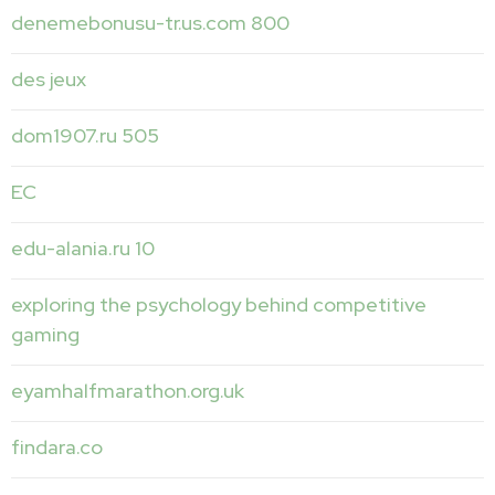
denemebonusu-tr.us.com 800
des jeux
dom1907.ru 505
EC
edu-alania.ru 10
exploring the psychology behind competitive
gaming
eyamhalfmarathon.org.uk
findara.co