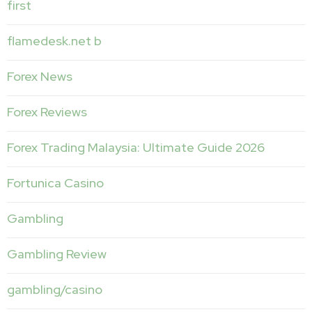
first
flamedesk.net b
Forex News
Forex Reviews
Forex Trading Malaysia: Ultimate Guide 2026
Fortunica Casino
Gambling
Gambling Review
gambling/casino