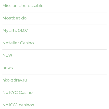
Mission Uncrossable
Mostbet dol
My alts 01.07
Neteller Casino
NEW
news
nko-zdrav.ru
No KYC Casino
No KYC casinos