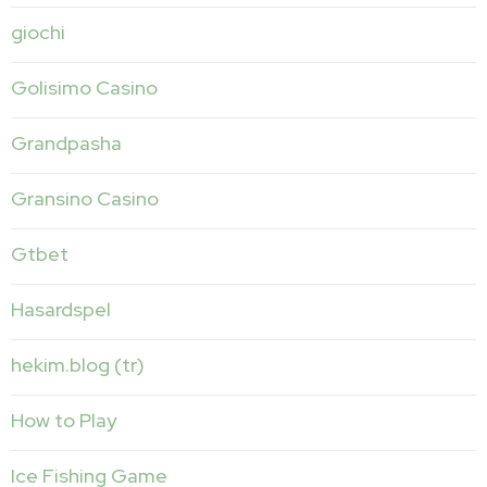
giochi
Golisimo Casino
Grandpasha
Gransino Casino
Gtbet
Hasardspel
hekim.blog (tr)
How to Play
Ice Fishing Game