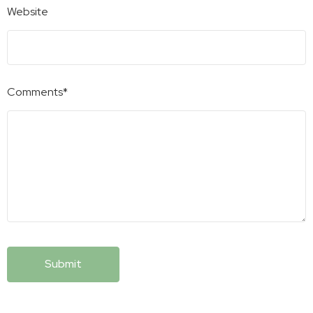
Website
Comments*