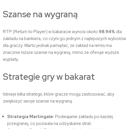
Szanse na wygraną
RTP (Return to Player) w bakaracie wynosi około
98.94%
dla
zakładu na bankiera, co czyni go jednym z najlepszych wyborów
dla graczy. Warto jednak pamiętać, że zakład na remis ma
znacznie niższe szanse na wygraną, mimo że oferuje wyższe
wypłaty.
Strategie gry w bakarat
Istnieje kilka strategii, które gracze mogą zastosować, aby
zwiększyć swoje szanse na wygraną:
Strategia Martingale:
Podwajanie zakładu po każdej
przegranej, co pozwala na odzyskanie strat.