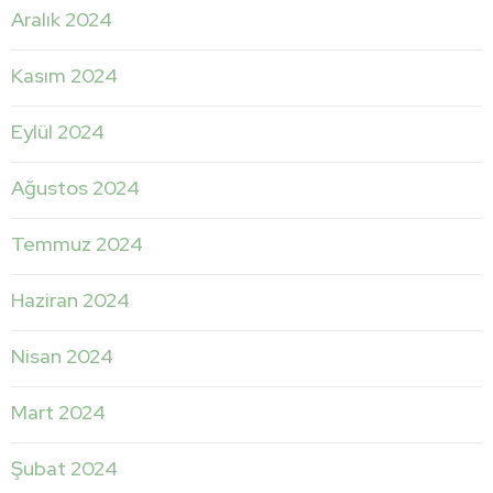
Aralık 2024
Kasım 2024
Eylül 2024
Ağustos 2024
Temmuz 2024
Haziran 2024
Nisan 2024
Mart 2024
Şubat 2024