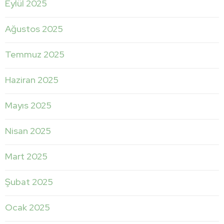
Eylül 2025
Ağustos 2025
Temmuz 2025
Haziran 2025
Mayıs 2025
Nisan 2025
Mart 2025
Şubat 2025
Ocak 2025