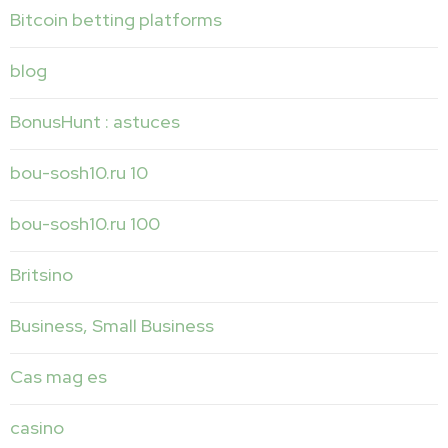
Bitcoin betting platforms
blog
BonusHunt : astuces
bou-sosh10.ru 10
bou-sosh10.ru 100
Britsino
Business, Small Business
Cas mag es
casino