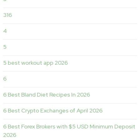
316
4
5
5 best workout app 2026
6
6 Best Bland Diet Recipes In 2026
6 Best Crypto Exchanges of April 2026
6 Best Forex Brokers with $5 USD Minimum Deposit ️
2026