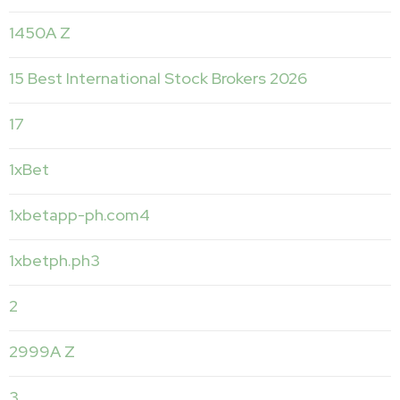
1450A Z
15 Best International Stock Brokers 2026
17
1xBet
1xbetapp-ph.com4
1xbetph.ph3
2
2999A Z
3