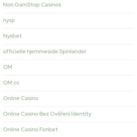
Non GamStop Casinos
nysp
Nyxbet
officielle hjemmeside Spinlander
OM
OM cc
Online Casino
Online Casino Bez Ověření Identity
Online Casino Fonbet