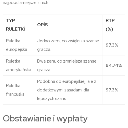
najpopularniejsze z nich:
TYP
RTP
OPIS
RULETKI
(%)
Ruletka
Jedno zero, co zwiększa szanse
97.3%
europejska
gracza.
Ruletka
Dwa zera, co zmniejsza szanse
94.74%
amerykańska
gracza.
Podobna do europejskiej, ale z
Ruletka
dodatkowymi zasadami dla
97.3%
francuska
lepszych szans.
Obstawianie i wypłaty