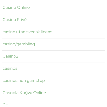
Casino Online
Casino Privé
casino utan svensk licens
casino/gambling
Casino2
casinos
casinos non gamstop
Casoola Καζίνο Online
CH