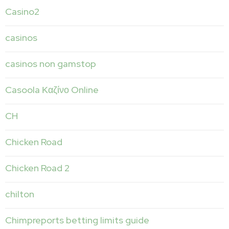
Casino2
casinos
casinos non gamstop
Casoola Καζίνο Online
CH
Chicken Road
Chicken Road 2
chilton
Chimpreports betting limits guide