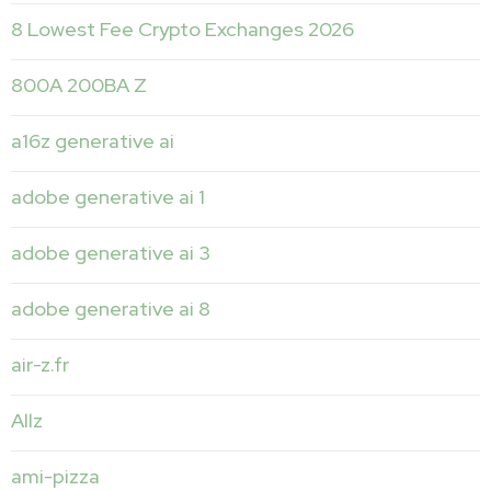
8 Lowest Fee Crypto Exchanges 2026
800A 200BA Z
a16z generative ai
adobe generative ai 1
adobe generative ai 3
adobe generative ai 8
air-z.fr
Allz
ami-pizza