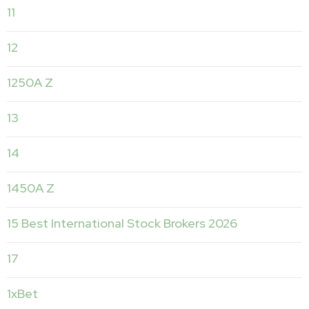
11
12
1250A Z
13
14
1450A Z
15 Best International Stock Brokers 2026
17
1xBet