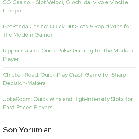
SG Casino – Slot Veloci, Giochi dal Vivo e Vincite
Lampo
BetPanda Casino: Quick‑Hit Slots & Rapid Wins for
the Modern Gamer
Ripper Casino: Quick Pulse Gaming for the Modern
Player
Chicken Road: Quick‑Play Crash Game for Sharp
Decision‑Makers
JokaRoom: Quick Wins and High‑Intensity Slots for
Fast‑Paced Players
Son Yorumlar