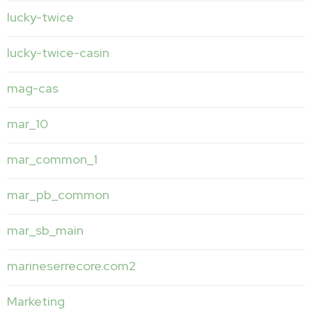
lucky-twice
lucky-twice-casin
mag-cas
mar_10
mar_common_1
mar_pb_common
mar_sb_main
marineserrecore.com2
Marketing