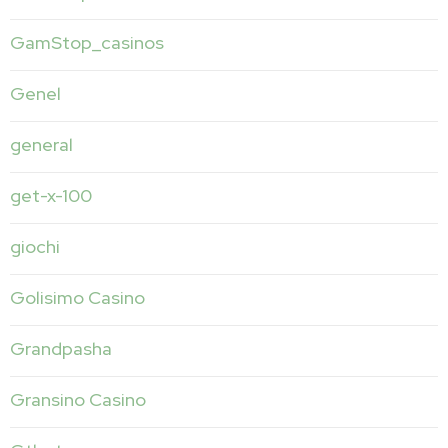
GamStop_casinos
Genel
general
get-x-100
giochi
Golisimo Casino
Grandpasha
Gransino Casino