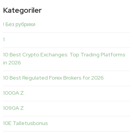
Kategoriler
! Без рубрики
1
10 Best Crypto Exchanges: Top Trading Platforms
in 2026
10 Best Regulated Forex Brokers for 2026
1000A Z
1090A Z
10E Talletusbonus