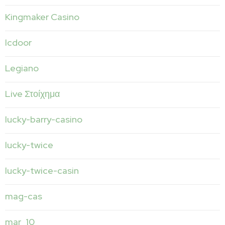
Kingmaker Casino
lcdoor
Legiano
Live Στοίχημα
lucky-barry-casino
lucky-twice
lucky-twice-casin
mag-cas
mar_10