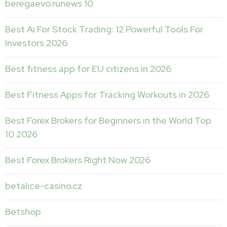
beregaevo.runews 10
Best Ai For Stock Trading: 12 Powerful Tools For
Investors 2026
Best fitness app for EU citizens in 2026
Best Fitness Apps for Tracking Workouts in 2026
Best Forex Brokers for Beginners in the World Top
10 2026
Best Forex Brokers Right Now 2026
betalice-casino.cz
Betshop