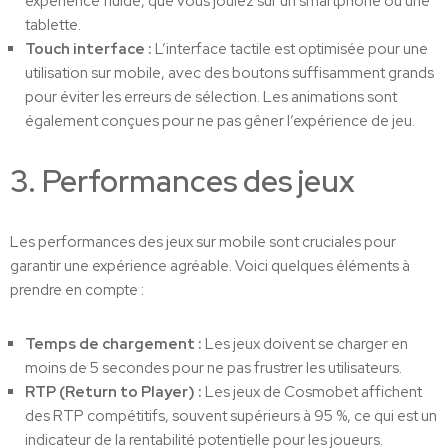
expérience fluide, que vous jouiez sur un smartphone ou une
tablette.
Touch interface :
L’interface tactile est optimisée pour une
utilisation sur mobile, avec des boutons suffisamment grands
pour éviter les erreurs de sélection. Les animations sont
également conçues pour ne pas gêner l’expérience de jeu.
3. Performances des jeux
Les performances des jeux sur mobile sont cruciales pour
garantir une expérience agréable. Voici quelques éléments à
prendre en compte :
Temps de chargement :
Les jeux doivent se charger en
moins de 5 secondes pour ne pas frustrer les utilisateurs.
RTP (Return to Player) :
Les jeux de Cosmobet affichent
des RTP compétitifs, souvent supérieurs à 95 %, ce qui est un
indicateur de la rentabilité potentielle pour les joueurs.