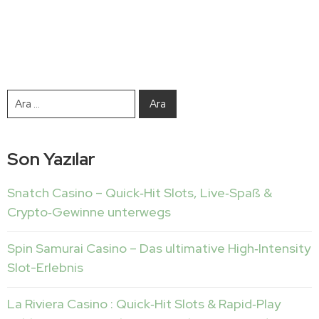
Son Yazılar
Snatch Casino – Quick‑Hit Slots, Live‑Spaß &
Crypto‑Gewinne unterwegs
Spin Samurai Casino – Das ultimative High‑Intensity
Slot-Erlebnis
La Riviera Casino : Quick‑Hit Slots & Rapid‑Play