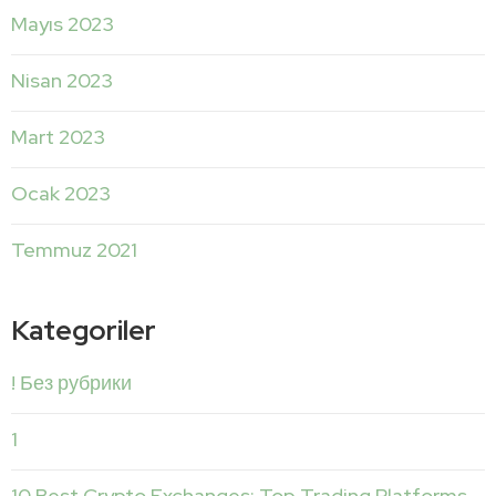
Mayıs 2023
Nisan 2023
Mart 2023
Ocak 2023
Temmuz 2021
Kategoriler
! Без рубрики
1
10 Best Crypto Exchanges: Top Trading Platforms