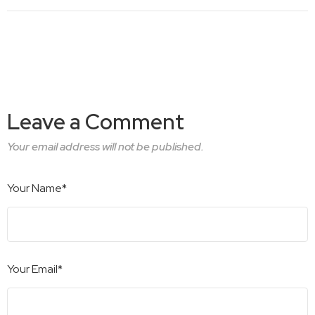
Leave a Comment
Your email address will not be published.
Your Name*
Your Email*