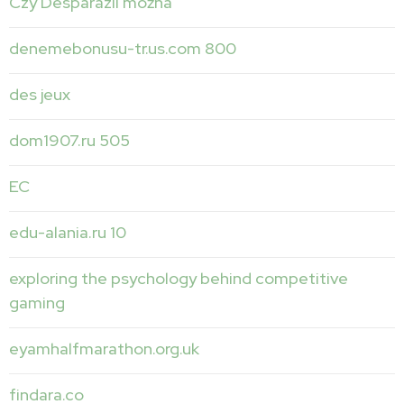
Czy Desparazil można
denemebonusu-tr.us.com 800
des jeux
dom1907.ru 505
EC
edu-alania.ru 10
exploring the psychology behind competitive
gaming
eyamhalfmarathon.org.uk
findara.co