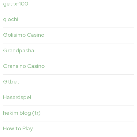
get-x-100
giochi
Golisimo Casino
Grandpasha
Gransino Casino
Gtbet
Hasardspel
hekim.blog (tr)
How to Play