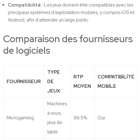
Compatibilité :
Les jeux doivent être compatibles avec les
principaux systèmes d’exploitation mobiles, y compris iOS et
Android, afin d’atteindre un large public.
Comparaison des fournisseurs
de logiciels
TYPE
RTP
COMPATIBILITÉ
FOURNISSEUR
DE
MOYEN
MOBILE
JEUX
Machines
à sous,
Microgaming
96.5%
Oui
jeux de
table