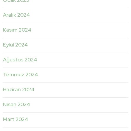
Aralık 2024
Kasım 2024
Eylül 2024
Ağustos 2024
Temmuz 2024
Haziran 2024
Nisan 2024
Mart 2024