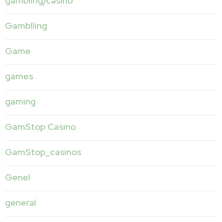
gambling/casino
Gamblling
Game
games
gaming
GamStop Casino
GamStop_casinos
Genel
general