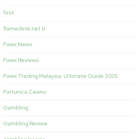
first
flamedesk.net b
Forex News
Forex Reviews
Forex Trading Malaysia: Ultimate Guide 2026
Fortunica Casino
Gambling
Gambling Review