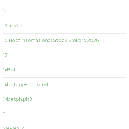
14
1450A Z
15 Best International Stock Brokers 2026
17
1xBet
1xbetapp-ph.com4
1xbetph.ph3
2
2999A Z