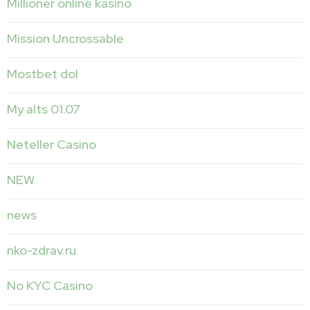
Millioner online kasíno
Mission Uncrossable
Mostbet dol
My alts 01.07
Neteller Casino
NEW
news
nko-zdrav.ru
No KYC Casino