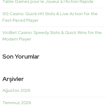
Table Games pour le Joueur à l’Action Rapide
SG Casino: Quick‑Hit Slots & Live Action for the
Fast‑Paced Player
ViciBet Casino: Speedy Slots & Quick Wins for the
Modern Player
Son Yorumlar
Arşivler
Ağustos 2026
Temmuz 2026