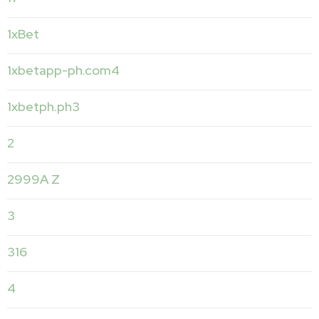
1xBet
1xbetapp-ph.com4
1xbetph.ph3
2
2999A Z
3
316
4