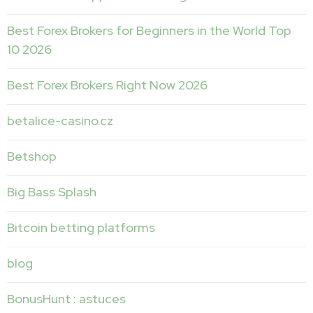
Best Forex Brokers for Beginners in the World Top
10 2026
Best Forex Brokers Right Now 2026
betalice-casino.cz
Betshop
Big Bass Splash
Bitcoin betting platforms
blog
BonusHunt : astuces