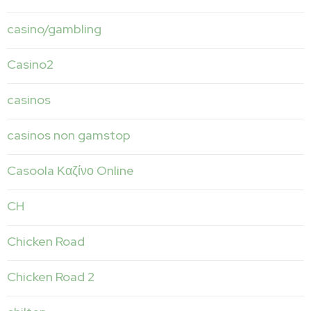
casino/gambling
Casino2
casinos
casinos non gamstop
Casoola Καζίνο Online
CH
Chicken Road
Chicken Road 2