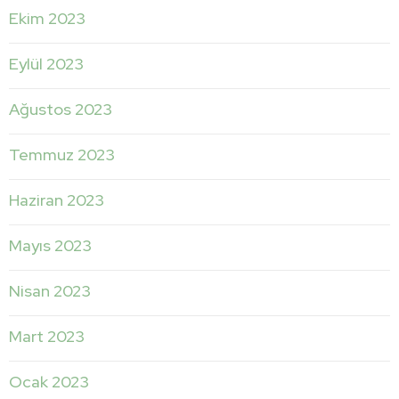
Ekim 2023
Eylül 2023
Ağustos 2023
Temmuz 2023
Haziran 2023
Mayıs 2023
Nisan 2023
Mart 2023
Ocak 2023