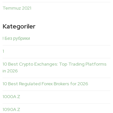
Temmuz 2021
Kategoriler
! Без рубрики
1
10 Best Crypto Exchanges: Top Trading Platforms
in 2026
10 Best Regulated Forex Brokers for 2026
1000A Z
1090A Z