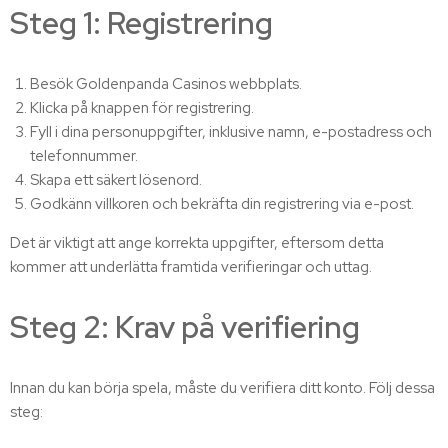
Steg 1: Registrering
Besök Goldenpanda Casinos webbplats.
Klicka på knappen för registrering.
Fyll i dina personuppgifter, inklusive namn, e-postadress och
telefonnummer.
Skapa ett säkert lösenord.
Godkänn villkoren och bekräfta din registrering via e-post.
Det är viktigt att ange korrekta uppgifter, eftersom detta
kommer att underlätta framtida verifieringar och uttag.
Steg 2: Krav på verifiering
Innan du kan börja spela, måste du verifiera ditt konto. Följ dessa
steg: