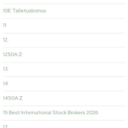
10E Talletusbonus
11
12
1250A Z
13
14
1450A Z
15 Best International Stock Brokers 2026
17