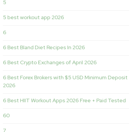
5
5 best workout app 2026
6
6 Best Bland Diet Recipes In 2026
6 Best Crypto Exchanges of April 2026
6 Best Forex Brokers with $5 USD Minimum Deposit ️
2026
6 Best HIIT Workout Apps 2026 Free + Paid Tested
60
7