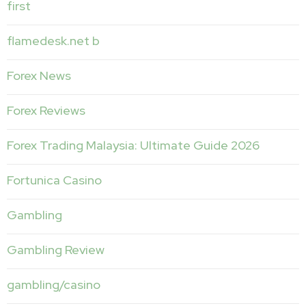
first
flamedesk.net b
Forex News
Forex Reviews
Forex Trading Malaysia: Ultimate Guide 2026
Fortunica Casino
Gambling
Gambling Review
gambling/casino