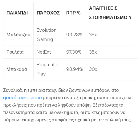
ΑΠΑΙΤΉΣΕΙΣ
ΠΑΙΧΝΊΔΙ
ΠΆΡΟΧΟΣ
RTP %
ΣΤΟΙΧΗΜΑΤΙΣΜΟΎ
Evolution
Μπλάκτζακ
99.28%
35x
Gaming
Ρουλέτα
NetEnt
97.30%
35x
Pragmatic
Μπακαρά
98.94%
30x
Play
Συνολικά, η εμπειρία παιχνιδιών ζωντανών εμπόρων στο
godofcoins casino
μπορεί να είναι εξαιρετική, αν και υπάρχουν
προκλήσεις που πρέπει να ληφθούν υπόψη. Εξετάζοντας τα
πλεονεκτήματα και τα μειονεκτήματα, οι παίκτες μπορούν να
πάρουν τεκμηριωμένες αποφάσεις σχετικά με την επιλογή τους.