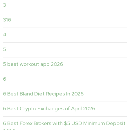
3
316
4
5
5 best workout app 2026
6
6 Best Bland Diet Recipes In 2026
6 Best Crypto Exchanges of April 2026
6 Best Forex Brokers with $5 USD Minimum Deposit ️