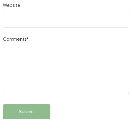
Website
Comments*