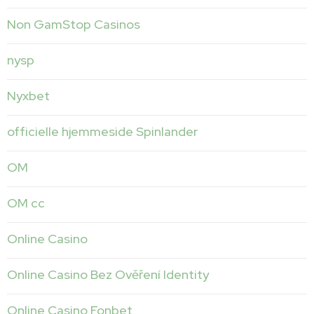
Non GamStop Casinos
nysp
Nyxbet
officielle hjemmeside Spinlander
OM
OM cc
Online Casino
Online Casino Bez Ověření Identity
Online Casino Fonbet