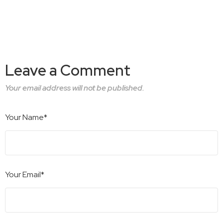
Leave a Comment
Your email address will not be published.
Your Name*
Your Email*