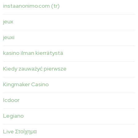
instaanonimo.com (tr)
jeux
jeuxi
kasino ilman kierrätystä
Kiedy zauważyć pierwsze
Kingmaker Casino
lcdoor
Legiano
Live Στοίχημα