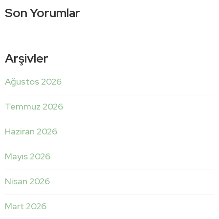
Son Yorumlar
Arşivler
Ağustos 2026
Temmuz 2026
Haziran 2026
Mayıs 2026
Nisan 2026
Mart 2026