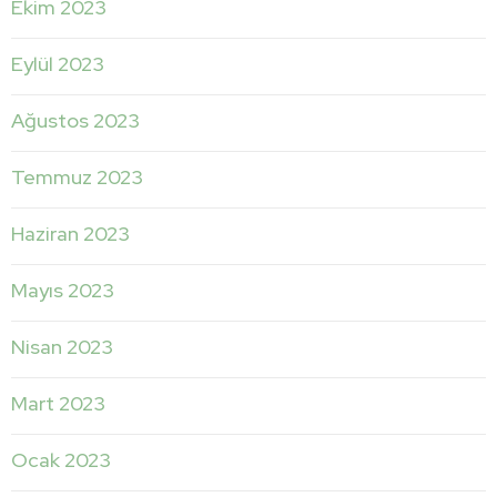
Ekim 2023
Eylül 2023
Ağustos 2023
Temmuz 2023
Haziran 2023
Mayıs 2023
Nisan 2023
Mart 2023
Ocak 2023