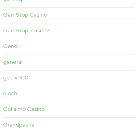
GamStop Casino
GamStop_casinos
Genel
general
get-x-100
giochi
Golisimo Casino
Grandpasha