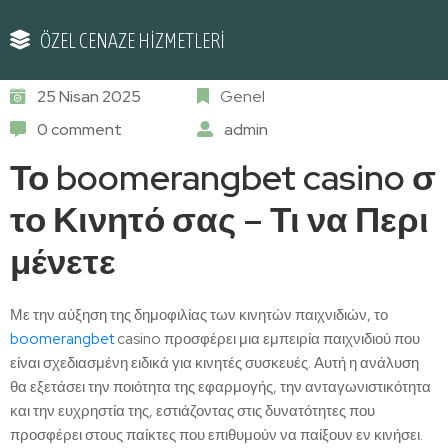
ÖZEL CENAZE HİZMETLERİ
25 Nisan 2025
Genel
0 comment
admin
Το boomerangbet casino σ
το Κινητό σας – Τι να Περι
μένετε
Με την αύξηση της δημοφιλίας των κινητών παιχνιδιών, το
boomerangbet
casino προσφέρει μια εμπειρία παιχνιδιού που
είναι σχεδιασμένη ειδικά για κινητές συσκευές. Αυτή η ανάλυση
θα εξετάσει την ποιότητα της εφαρμογής, την ανταγωνιστικότητα
και την ευχρηστία της, εστιάζοντας στις δυνατότητες που
προσφέρει στους παίκτες που επιθυμούν να παίξουν εν κινήσει.