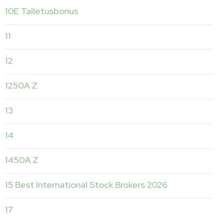
10E Talletusbonus
11
12
1250A Z
13
14
1450A Z
15 Best International Stock Brokers 2026
17