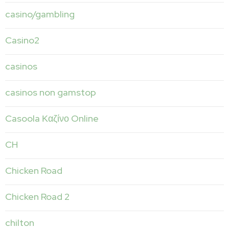
casino/gambling
Casino2
casinos
casinos non gamstop
Casoola Καζίνο Online
CH
Chicken Road
Chicken Road 2
chilton