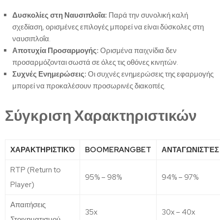
Δυσκολίες στη Ναυσιπλοΐα:
Παρά την συνολική καλή
σχεδίαση, ορισμένες επιλογές μπορεί να είναι δύσκολες στη
ναυσιπλοΐα.
Αποτυχία Προσαρμογής:
Ορισμένα παιχνίδια δεν
προσαρμόζονται σωστά σε όλες τις οθόνες κινητών.
Συχνές Ενημερώσεις:
Οι συχνές ενημερώσεις της εφαρμογής
μπορεί να προκαλέσουν προσωρινές διακοπές.
Σύγκριση Χαρακτηριστικών
ΧΑΡΑΚΤΗΡΙΣΤΙΚΌ
BOOMERANGBET
ΑΝΤΑΓΩΝΙΣΤΈΣ
RTP (Return to
95% – 98%
94% – 97%
Player)
Απαιτήσεις
35x
30x – 40x
Στοιχηματισμού