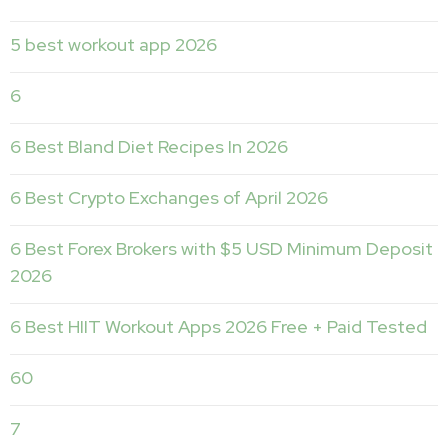
5 best workout app 2026
6
6 Best Bland Diet Recipes In 2026
6 Best Crypto Exchanges of April 2026
6 Best Forex Brokers with $5 USD Minimum Deposit ️
2026
6 Best HIIT Workout Apps 2026 Free + Paid Tested
60
7