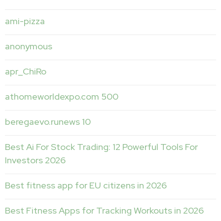
ami-pizza
anonymous
apr_ChiRo
athomeworldexpo.com 500
beregaevo.runews 10
Best Ai For Stock Trading: 12 Powerful Tools For
Investors 2026
Best fitness app for EU citizens in 2026
Best Fitness Apps for Tracking Workouts in 2026