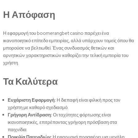
Η Απόφαση
Η εφαρμογή του boomerangbet casino παρέχει ένα
ικανοποιητικό επίπεδο εμπειρίας, αλλά υπάρχουν τομείς όπου θα
μπορούσε να βελτιωθεί. Ένας συνδυασμός θετικών και
αρνητικών χαρακτηριστικών καθορίζει την τελική εμπειρία του
χρήστη.
Τα Καλύτερα
Ευχάριστη Εφαρμογή:
Η διεπαφή είναι φιλική προς τον
χρήστη με καθαρό σχεδιασμό.
Γρήγορη Αντίδραση:
Οι ταχύτητες φόρτωσης είναι
ικανοποιητικές, επιτρέποντας γρήγορη πρόσβαση στα
παιχνίδια.
Ποικιλία Παιχνιδιών:
Η εφαρμογή προσφέρει μια μεγάλη