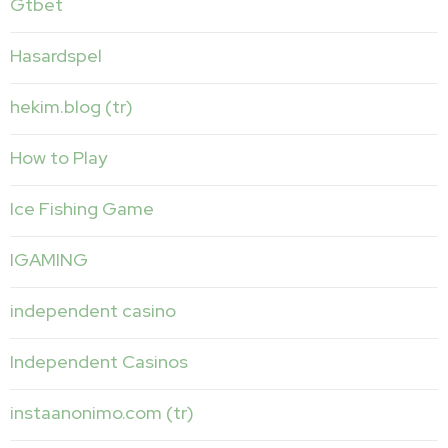
Gtbet
Hasardspel
hekim.blog (tr)
How to Play
Ice Fishing Game
IGAMING
independent casino
Independent Casinos
instaanonimo.com (tr)