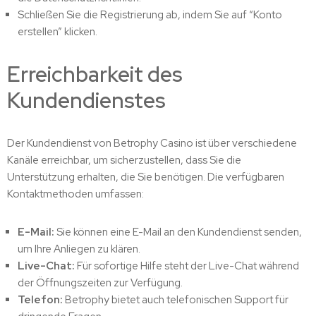
Schließen Sie die Registrierung ab, indem Sie auf “Konto
erstellen” klicken.
Erreichbarkeit des
Kundendienstes
Der Kundendienst von Betrophy Casino ist über verschiedene
Kanäle erreichbar, um sicherzustellen, dass Sie die
Unterstützung erhalten, die Sie benötigen. Die verfügbaren
Kontaktmethoden umfassen:
E-Mail:
Sie können eine E-Mail an den Kundendienst senden,
um Ihre Anliegen zu klären.
Live-Chat:
Für sofortige Hilfe steht der Live-Chat während
der Öffnungszeiten zur Verfügung.
Telefon:
Betrophy bietet auch telefonischen Support für