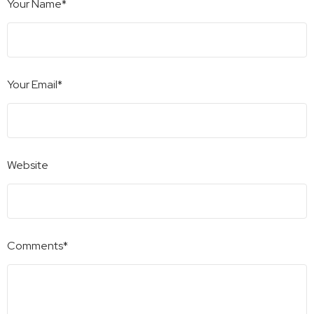
Your Name*
Your Email*
Website
Comments*