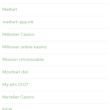
Melbet
melbet-app.ink
Millioner Casino
Millioner online kasíno
Mission Uncrossable
Mostbet dol
My alts 01.07
Neteller Casino
NEW