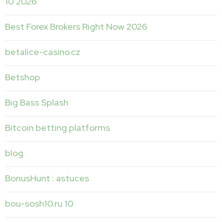
10 2026
Best Forex Brokers Right Now 2026
betalice-casino.cz
Betshop
Big Bass Splash
Bitcoin betting platforms
blog
BonusHunt : astuces
bou-sosh10.ru 10