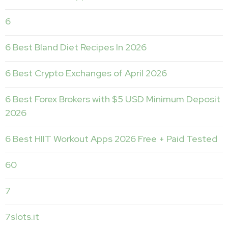
6
6 Best Bland Diet Recipes In 2026
6 Best Crypto Exchanges of April 2026
6 Best Forex Brokers with $5 USD Minimum Deposit ️
2026
6 Best HIIT Workout Apps 2026 Free + Paid Tested
60
7
7slots.it