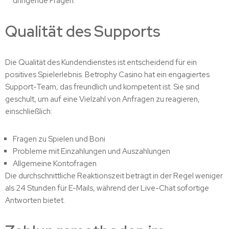
dringende Fragen.
Qualität des Supports
Die Qualität des Kundendienstes ist entscheidend für ein
positives Spielerlebnis. Betrophy Casino hat ein engagiertes
Support-Team, das freundlich und kompetent ist. Sie sind
geschult, um auf eine Vielzahl von Anfragen zu reagieren,
einschließlich:
Fragen zu Spielen und Boni
Probleme mit Einzahlungen und Auszahlungen
Allgemeine Kontofragen
Die durchschnittliche Reaktionszeit beträgt in der Regel weniger
als 24 Stunden für E-Mails, während der Live-Chat sofortige
Antworten bietet.