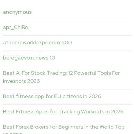
anonymous
apr_ChiRo
athomeworldexpo.com 500
beregaevo.runews 10
Best Ai For Stock Trading: 12 Powerful Tools For
Investors 2026
Best fitness app for EU citizens in 2026
Best Fitness Apps for Tracking Workouts in 2026
Best Forex Brokers for Beginners in the World Top