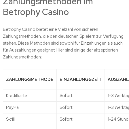
Zahlungsmethoden im
Betrophy Casino
Betrophy Casino bietet eine Vielzahl von sicheren
Zahlungsmethoden, die den deutschen Spielern zur Verfügung
stehen. Diese Methoden sind sowohl für Einzahlungen als auch
für Auszahlungen geeignet. Hier sind einige der akzeptierten
Zahlungsmethoden:
ZAHLUNGSMETHODE
EINZAHLUNGSZEIT
AUSZAHL
Kreditkarte
Sofort
1-3 Werkta
PayPal
Sofort
1-3 Werkta
Skrill
Sofort
1-24 Stun