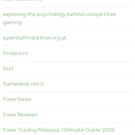
exploring the psychology behind competitive
gaming
eyamhalfmarathon.org.uk
findara.co
first
flamedesk.net b
Forex News
Forex Reviews
Forex Trading Malaysia: Ultimate Guide 2026