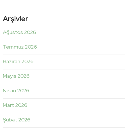
Arşivler
Ağustos 2026
Temmuz 2026
Haziran 2026
Mayıs 2026
Nisan 2026
Mart 2026
Şubat 2026