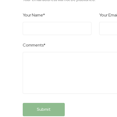
Your Name*
Your Emai
Comments*