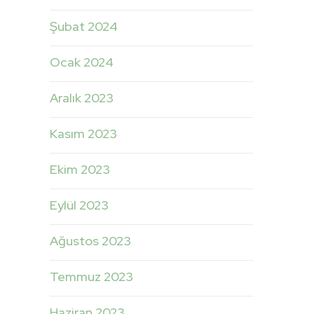
Şubat 2024
Ocak 2024
Aralık 2023
Kasım 2023
Ekim 2023
Eylül 2023
Ağustos 2023
Temmuz 2023
Haziran 2023