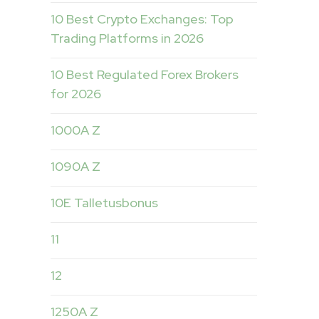
10 Best Crypto Exchanges: Top
Trading Platforms in 2026
10 Best Regulated Forex Brokers
for 2026
1000A Z
1090A Z
10E Talletusbonus
11
12
1250A Z