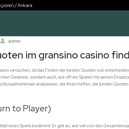
eçiören / Ankara
admin
oten im gransino casino fin
sino versuchen, ist das Finden der besten Quoten von entscheide
hen Gewinne, sondern auch, wie oft ein Spieler mit seinen Einsätz
e Schlüsselmerkmale analysieren, die Ihnen helfen, die besten Quoten
rn to Player)
lität eines Spiels bestimmt. Er gibt an, wie viel von den Gesamteins