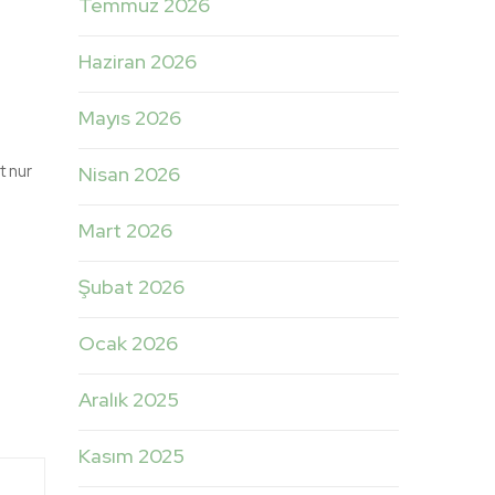
Temmuz 2026
Haziran 2026
Mayıs 2026
t nur
Nisan 2026
Mart 2026
Şubat 2026
Ocak 2026
Aralık 2025
Kasım 2025