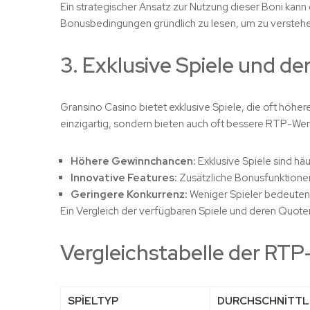
Ein strategischer Ansatz zur Nutzung dieser Boni kann 
Bonusbedingungen gründlich zu lesen, um zu verstehen
3. Exklusive Spiele und de
Gransino Casino bietet exklusive Spiele, die oft höher
einzigartig, sondern bieten auch oft bessere RTP-Wert
Höhere Gewinnchancen:
Exklusive Spiele sind hä
Innovative Features:
Zusätzliche Bonusfunktionen
Geringere Konkurrenz:
Weniger Spieler bedeuten
Ein Vergleich der verfügbaren Spiele und deren Quote
Vergleichstabelle der RT
SPIELTYP
DURCHSCHNITTL