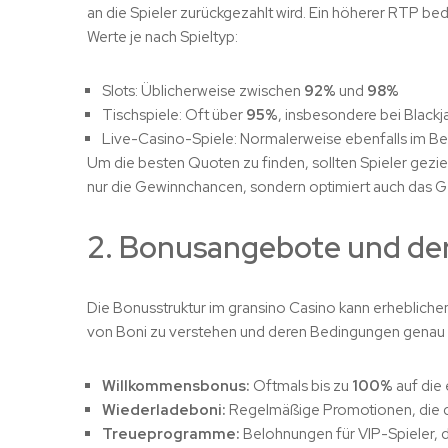
an die Spieler zurückgezahlt wird. Ein höherer RTP b
Werte je nach Spieltyp:
Slots: Üblicherweise zwischen
92%
und
98%
Tischspiele: Oft über
95%
, insbesondere bei Blackj
Live-Casino-Spiele: Normalerweise ebenfalls im B
Um die besten Quoten zu finden, sollten Spieler gezi
nur die Gewinnchancen, sondern optimiert auch das G
2. Bonusangebote und der
Die Bonusstruktur im gransino Casino kann erheblichen 
von Boni zu verstehen und deren Bedingungen genau 
Willkommensbonus:
Oftmals bis zu
100%
auf die
Wiederladeboni:
Regelmäßige Promotionen, die den
Treueprogramme:
Belohnungen für VIP-Spieler, d