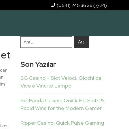
(0541) 245 36 36 (7/24)
det
Son Yazılar
nder
en
SG Casino – Slot Veloci, Giochi dal
 im
Vivo e Vincite Lampo
BetPanda Casino: Quick‑Hit Slots &
Rapid Wins for the Modern Gamer
Ripper Casino: Quick Pulse Gaming
ätzen