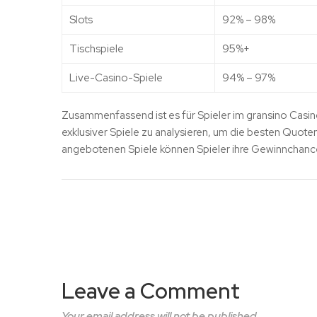
Slots
92% – 98%
Tischspiele
95%+
Live-Casino-Spiele
94% – 97%
Zusammenfassend ist es für Spieler im gransino Casin
exklusiver Spiele zu analysieren, um die besten Quote
angebotenen Spiele können Spieler ihre Gewinnchance
Leave a Comment
Your email address will not be published.