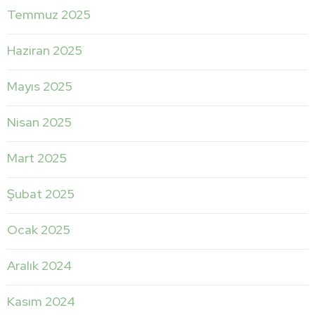
Temmuz 2025
Haziran 2025
Mayıs 2025
Nisan 2025
Mart 2025
Şubat 2025
Ocak 2025
Aralık 2024
Kasım 2024