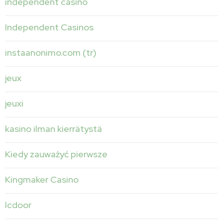
independent casino
Independent Casinos
instaanonimo.com (tr)
jeux
jeuxi
kasino ilman kierrätystä
Kiedy zauważyć pierwsze
Kingmaker Casino
lcdoor