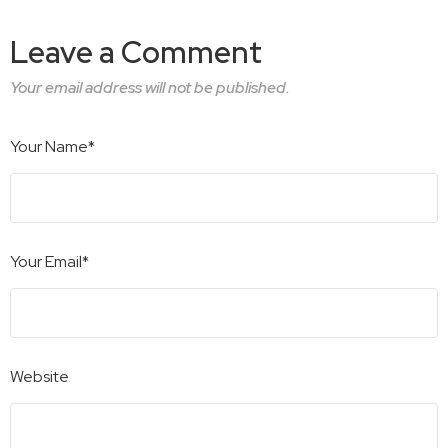
Leave a Comment
Your email address will not be published.
Your Name*
Your Email*
Website