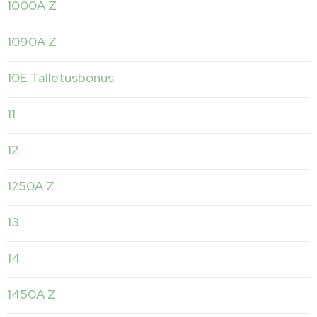
1000A Z
1090A Z
10E Talletusbonus
11
12
1250A Z
13
14
1450A Z