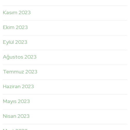
Kasım 2023
Ekim 2023
Eylül 2023
Ağustos 2023
Temmuz 2023
Haziran 2023
Mayıs 2023
Nisan 2023