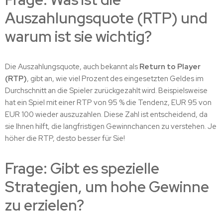
Auszahlungsquote (RTP) und
warum ist sie wichtig?
Die Auszahlungsquote, auch bekannt als
Return to Player
(RTP)
, gibt an, wie viel Prozent des eingesetzten Geldes im
Durchschnitt an die Spieler zurückgezahlt wird. Beispielsweise
hat ein Spiel mit einer RTP von 95 % die Tendenz, EUR 95 von
EUR 100 wieder auszuzahlen. Diese Zahl ist entscheidend, da
sie Ihnen hilft, die langfristigen Gewinnchancen zu verstehen. Je
höher die RTP, desto besser für Sie!
Frage: Gibt es spezielle
Strategien, um hohe Gewinne
zu erzielen?