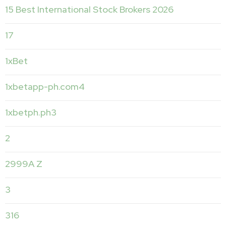
15 Best International Stock Brokers 2026
17
1xBet
1xbetapp-ph.com4
1xbetph.ph3
2
2999A Z
3
316