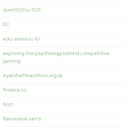
dom1907.ru 505
EC
edu-alania.ru 10
exploring the psychology behind competitive
gaming
eyamhalfmarathon.org.uk
findara.co
first
flamedesk.net b