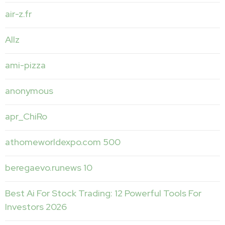
air-z.fr
Allz
ami-pizza
anonymous
apr_ChiRo
athomeworldexpo.com 500
beregaevo.runews 10
Best Ai For Stock Trading: 12 Powerful Tools For
Investors 2026