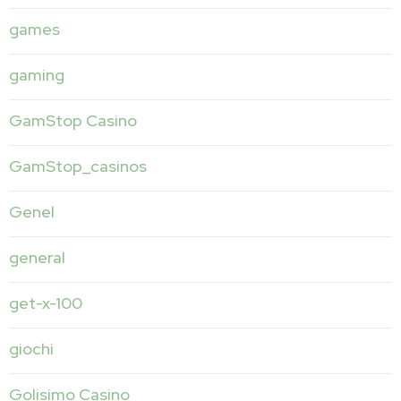
games
gaming
GamStop Casino
GamStop_casinos
Genel
general
get-x-100
giochi
Golisimo Casino