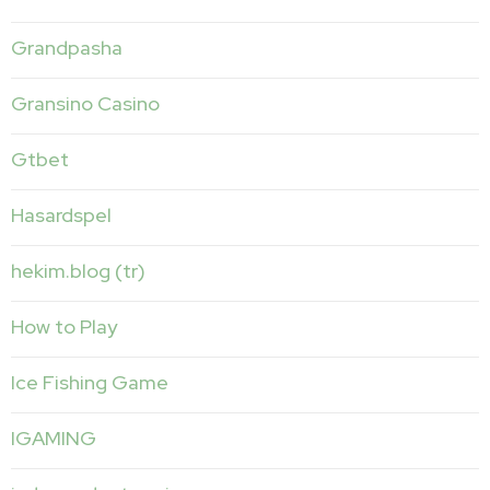
Grandpasha
Gransino Casino
Gtbet
Hasardspel
hekim.blog (tr)
How to Play
Ice Fishing Game
IGAMING