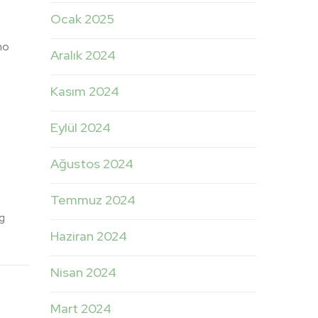
Ocak 2025
no
Aralık 2024
Kasım 2024
Eylül 2024
Ağustos 2024
Temmuz 2024
ng
Haziran 2024
Nisan 2024
Mart 2024