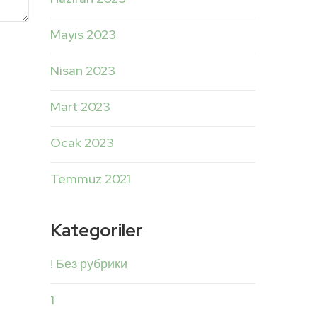
Mayıs 2023
Nisan 2023
Mart 2023
Ocak 2023
Temmuz 2021
Kategoriler
! Без рубрики
1