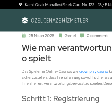
Kamil Ocak Mahallesi Felek Cad. No: 123 - 18 / B K
ÖZEL CENAZE HİZMETLERİ
25 Nisan 2025
Genel
0 comment
Wie man verantwortun
o spielt
Das Spielen in Online-Casinos wie
crownplay casino
ka
sicherzustellen, dass Ihre Erfahrung sowohl sicher als a
Ihnen helfen, verantwortungsbewusst zu spielen. Dieser
Schritt 1: Registrierung