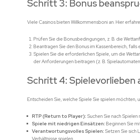
Schritt 3: Bonus beanspr
Viele Casinos bieten Willkommensboni an. Hier erfahre
Prüfen Sie die Bonusbedingungen, z. B. die Wettanf
Beantragen Sie den Bonus im Kassenbereich, falls 
Spielen Sie die erforderlichen Spiele, um die Wetta
der Anforderungen beitragen (z. B. Spielautomaten 
Schritt 4: Spielevorlieben
Entscheiden Sie, welche Spiele Sie spielen möchten, 
RTP (Return to Player):
Suchen Sie nach Spielen
Spiele mit niedrigen Einsätzen:
Beginnen Sie mit
Verantwortungsvolles Spielen:
Setzen Sie sich L
Verhältnisse spielen.