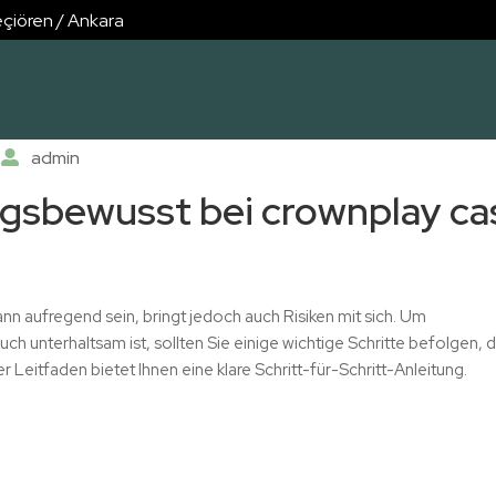
eçiören / Ankara
admin
gsbewusst bei crownplay ca
nn aufregend sein, bringt jedoch auch Risiken mit sich. Um
uch unterhaltsam ist, sollten Sie einige wichtige Schritte befolgen, d
 Leitfaden bietet Ihnen eine klare Schritt-für-Schritt-Anleitung.