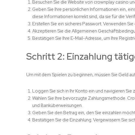
Besuchen Sie die Website von crownplay casino und k
Geben Sie Ihre persönlichen Informationen ein, ei
diese Informationen korrekt sind, da sie für die Ver
Erstellen Sie ein sicheres Passwort. Verwenden Si
Akzeptieren Sie die Allgemeinen Geschäftsbedingun
Bestätigen Sie Ihre E-Mail-Adresse, um Ihre Registr
Schritt 2: Einzahlung täti
Um mit dem Spielen zu beginnen, müssen Sie Geld auf 
Loggen Sie sich in Ihr Konto ein und navigieren Sie
Wählen Sie Ihre bevorzugte Zahlungsmethode. Crown
und Banküberweisungen.
Geben Sie den Betrag ein, den Sie einzahlen möcht
Bestätigen Sie die Einzahlung. Vergewissern Sie sich