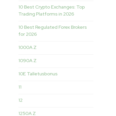
10 Best Crypto Exchanges: Top
Trading Platforms in 2026
10 Best Regulated Forex Brokers
for 2026
1000A Z
1090A Z
10E Talletusbonus
11
12
1250A Z