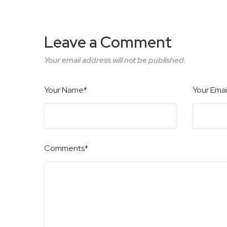
Leave a Comment
Your email address will not be published.
Your Name*
Your Emai
Comments*