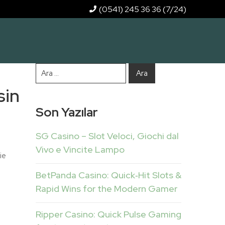
(0541) 245 36 36 (7/24)
sin
Son Yazılar
SG Casino – Slot Veloci, Giochi dal
Vivo e Vincite Lampo
ie
BetPanda Casino: Quick‑Hit Slots &
Rapid Wins for the Modern Gamer
Ripper Casino: Quick Pulse Gaming