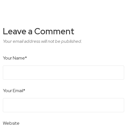
Leave a Comment
Your email address will not be published.
Your Name*
Your Email*
Website