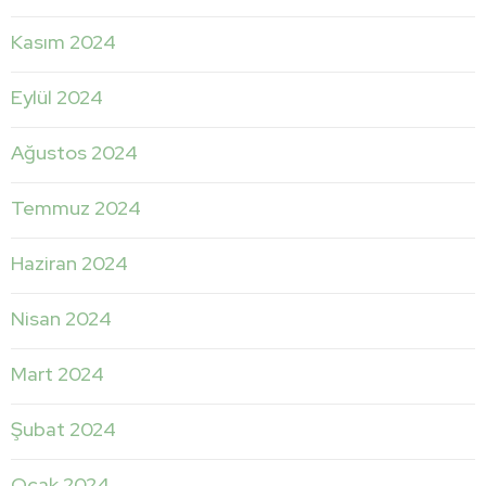
Kasım 2024
Eylül 2024
Ağustos 2024
Temmuz 2024
Haziran 2024
Nisan 2024
Mart 2024
Şubat 2024
Ocak 2024