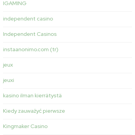
IGAMING
independent casino
Independent Casinos
instaanonimo.com (tr)
jeux
jeuxi
kasino ilman kierrätystä
Kiedy zauważyć pierwsze
Kingmaker Casino