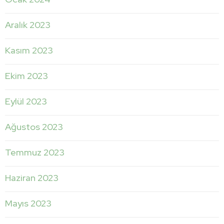
Aralık 2023
Kasım 2023
Ekim 2023
Eylül 2023
Ağustos 2023
Temmuz 2023
Haziran 2023
Mayıs 2023