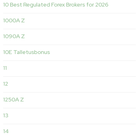
10 Best Regulated Forex Brokers for 2026
1000A Z
1090A Z
10E Talletusbonus
11
12
1250A Z
13
14