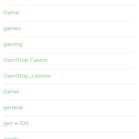
Game
games
gaming
GamStop Casino
GamStop_casinos
Genel
general
get-x-100
giochi