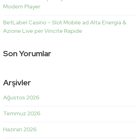
Modern Player
BetLabel Casino – Slot Mobile ad Alta Energia &
Azione Live per Vincite Rapide
Son Yorumlar
Arşivler
Ağustos 2026
Temmuz 2026
Haziran 2026