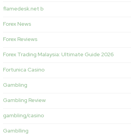
flamedesk.net b
Forex News
Forex Reviews
Forex Trading Malaysia: Ultimate Guide 2026
Fortunica Casino
Gambling
Gambling Review
gambling/casino
Gamblling