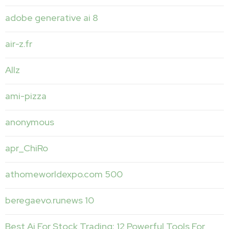
adobe generative ai 8
air-z.fr
Allz
ami-pizza
anonymous
apr_ChiRo
athomeworldexpo.com 500
beregaevo.runews 10
Best Ai For Stock Trading: 12 Powerful Tools For