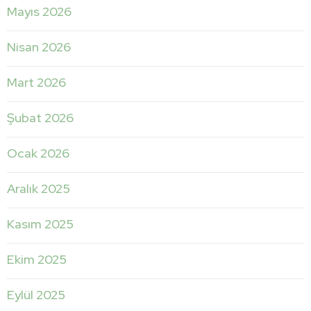
Mayıs 2026
Nisan 2026
Mart 2026
Şubat 2026
Ocak 2026
Aralık 2025
Kasım 2025
Ekim 2025
Eylül 2025