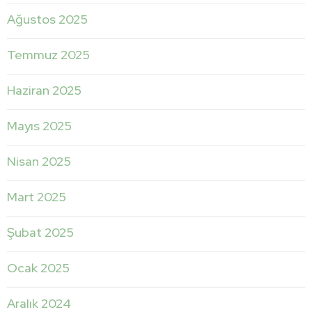
Ağustos 2025
Temmuz 2025
Haziran 2025
Mayıs 2025
Nisan 2025
Mart 2025
Şubat 2025
Ocak 2025
Aralık 2024