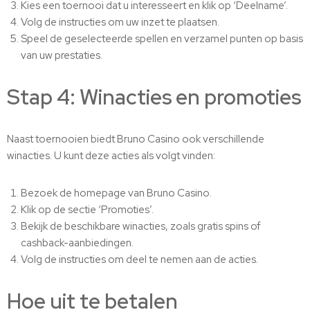
Kies een toernooi dat u interesseert en klik op ‘Deelname’.
Volg de instructies om uw inzet te plaatsen.
Speel de geselecteerde spellen en verzamel punten op basis
van uw prestaties.
Stap 4: Winacties en promoties
Naast toernooien biedt Bruno Casino ook verschillende
winacties. U kunt deze acties als volgt vinden:
Bezoek de homepage van Bruno Casino.
Klik op de sectie ‘Promoties’.
Bekijk de beschikbare winacties, zoals gratis spins of
cashback-aanbiedingen.
Volg de instructies om deel te nemen aan de acties.
Hoe uit te betalen