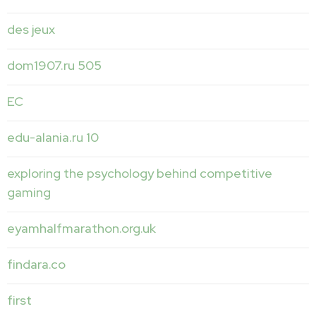
des jeux
dom1907.ru 505
EC
edu-alania.ru 10
exploring the psychology behind competitive
gaming
eyamhalfmarathon.org.uk
findara.co
first